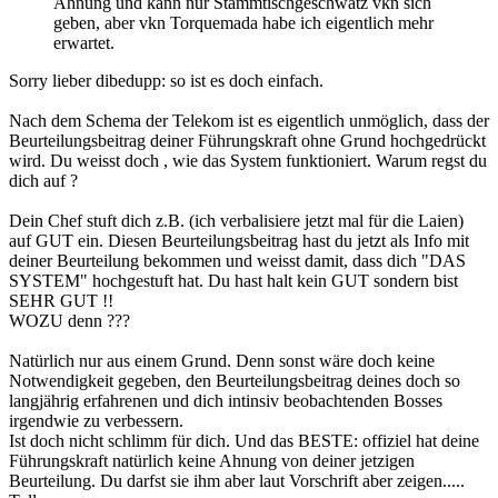
Ahnung und kann nur Stammtischgeschwätz vkn sich
geben, aber vkn Torquemada habe ich eigentlich mehr
erwartet.
Sorry lieber dibedupp: so ist es doch einfach.
Nach dem Schema der Telekom ist es eigentlich unmöglich, dass der
Beurteilungsbeitrag deiner Führungskraft ohne Grund hochgedrückt
wird. Du weisst doch , wie das System funktioniert. Warum regst du
dich auf ?
Dein Chef stuft dich z.B. (ich verbalisiere jetzt mal für die Laien)
auf GUT ein. Diesen Beurteilungsbeitrag hast du jetzt als Info mit
deiner Beurteilung bekommen und weisst damit, dass dich "DAS
SYSTEM" hochgestuft hat. Du hast halt kein GUT sondern bist
SEHR GUT !!
WOZU denn ???
Natürlich nur aus einem Grund. Denn sonst wäre doch keine
Notwendigkeit gegeben, den Beurteilungsbeitrag deines doch so
langjährig erfahrenen und dich intinsiv beobachtenden Bosses
irgendwie zu verbessern.
Ist doch nicht schlimm für dich. Und das BESTE: offiziel hat deine
Führungskraft natürlich keine Ahnung von deiner jetzigen
Beurteilung. Du darfst sie ihm aber laut Vorschrift aber zeigen.....