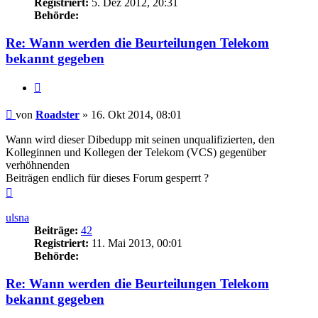
Registriert:
5. Dez 2012, 20:31
Behörde:
Re: Wann werden die Beurteilungen Telekom
bekannt gegeben
Zitieren
Beitrag
von
Roadster
»
16. Okt 2014, 08:01
Wann wird dieser Dibedupp mit seinen unqualifizierten, den
Kolleginnen und Kollegen der Telekom (VCS) gegenüber
verhöhnenden
Beiträgen endlich für dieses Forum gesperrt ?
Nach
oben
ulsna
Beiträge:
42
Registriert:
11. Mai 2013, 00:01
Behörde:
Re: Wann werden die Beurteilungen Telekom
bekannt gegeben