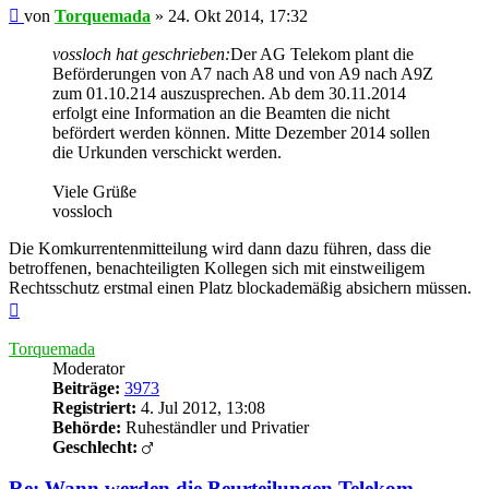
Beitrag
von
Torquemada
»
24. Okt 2014, 17:32
vossloch hat geschrieben:
Der AG Telekom plant die
Beförderungen von A7 nach A8 und von A9 nach A9Z
zum 01.10.214 auszusprechen. Ab dem 30.11.2014
erfolgt eine Information an die Beamten die nicht
befördert werden können. Mitte Dezember 2014 sollen
die Urkunden verschickt werden.
Viele Grüße
vossloch
Die Komkurrentenmitteilung wird dann dazu führen, dass die
betroffenen, benachteiligten Kollegen sich mit einstweiligem
Rechtsschutz erstmal einen Platz blockademäßig absichern müssen.
Nach
oben
Torquemada
Moderator
Beiträge:
3973
Registriert:
4. Jul 2012, 13:08
Behörde:
Ruheständler und Privatier
Geschlecht:
Re: Wann werden die Beurteilungen Telekom