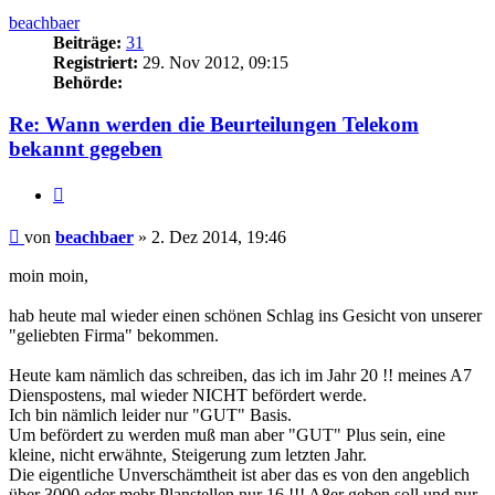
beachbaer
Beiträge:
31
Registriert:
29. Nov 2012, 09:15
Behörde:
Re: Wann werden die Beurteilungen Telekom
bekannt gegeben
Zitieren
Beitrag
von
beachbaer
»
2. Dez 2014, 19:46
moin moin,
hab heute mal wieder einen schönen Schlag ins Gesicht von unserer
"geliebten Firma" bekommen.
Heute kam nämlich das schreiben, das ich im Jahr 20 !! meines A7
Dienspostens, mal wieder NICHT befördert werde.
Ich bin nämlich leider nur "GUT" Basis.
Um befördert zu werden muß man aber "GUT" Plus sein, eine
kleine, nicht erwähnte, Steigerung zum letzten Jahr.
Die eigentliche Unverschämtheit ist aber das es von den angeblich
über 3000 oder mehr Planstellen nur 16 !!! A8er geben soll und nur