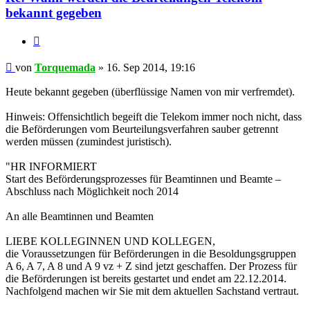
bekannt gegeben
Zitieren
Beitrag
von
Torquemada
»
16. Sep 2014, 19:16
Heute bekannt gegeben (überflüssige Namen von mir verfremdet).
Hinweis: Offensichtlich begeift die Telekom immer noch nicht, dass
die Beförderungen vom Beurteilungsverfahren sauber getrennt
werden müssen (zumindest juristisch).
"HR INFORMIERT
Start des Beförderungsprozesses für Beamtinnen und Beamte –
Abschluss nach Möglichkeit noch 2014
An alle Beamtinnen und Beamten
LIEBE KOLLEGINNEN UND KOLLEGEN,
die Voraussetzungen für Beförderungen in die Besoldungsgruppen
A 6, A 7, A 8 und A 9 vz + Z sind jetzt geschaffen. Der Prozess für
die Beförderungen ist bereits gestartet und endet am 22.12.2014.
Nachfolgend machen wir Sie mit dem aktuellen Sachstand vertraut.