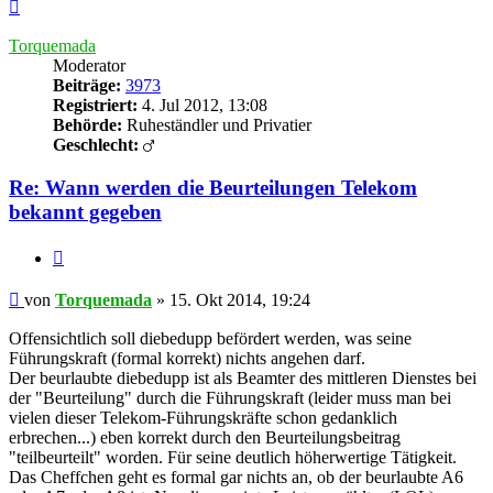
Nach
oben
Torquemada
Moderator
Beiträge:
3973
Registriert:
4. Jul 2012, 13:08
Behörde:
Ruheständler und Privatier
Geschlecht:
Re: Wann werden die Beurteilungen Telekom
bekannt gegeben
Zitieren
Beitrag
von
Torquemada
»
15. Okt 2014, 19:24
Offensichtlich soll diebedupp befördert werden, was seine
Führungskraft (formal korrekt) nichts angehen darf.
Der beurlaubte diebedupp ist als Beamter des mittleren Dienstes bei
der "Beurteilung" durch die Führungskraft (leider muss man bei
vielen dieser Telekom-Führungskräfte schon gedanklich
erbrechen...) eben korrekt durch den Beurteilungsbeitrag
"teilbeurteilt" worden. Für seine deutlich höherwertige Tätigkeit.
Das Cheffchen geht es formal gar nichts an, ob der beurlaubte A6