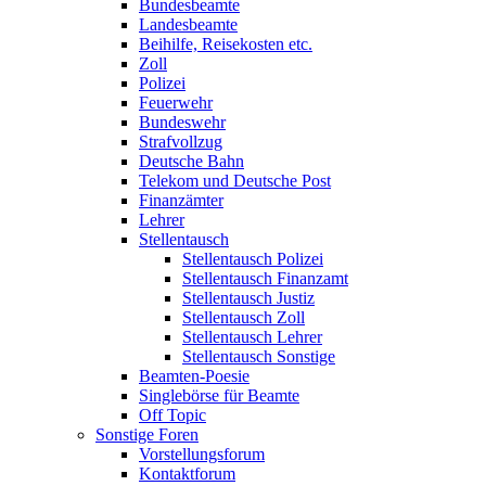
Bundesbeamte
Landesbeamte
Beihilfe, Reisekosten etc.
Zoll
Polizei
Feuerwehr
Bundeswehr
Strafvollzug
Deutsche Bahn
Telekom und Deutsche Post
Finanzämter
Lehrer
Stellentausch
Stellentausch Polizei
Stellentausch Finanzamt
Stellentausch Justiz
Stellentausch Zoll
Stellentausch Lehrer
Stellentausch Sonstige
Beamten-Poesie
Singlebörse für Beamte
Off Topic
Sonstige Foren
Vorstellungsforum
Kontaktforum