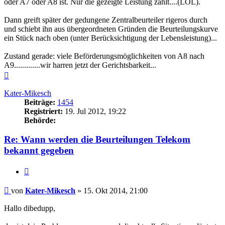
oder A7 oder A8 ist. Nur die gezeigte Leistung zählt....(LOL).
Dann greift später der gedungene Zentralbeurteiler rigeros durch
und schiebt ihn aus übergeordneten Gründen die Beurteilungskurve
ein Stück nach oben (unter Berücksichtigung der Lebensleistung)...
Zustand gerade: viele Beförderungsmöglichkeiten von A8 nach
A9.............wir harren jetzt der Gerichtsbarkeit...
Nach
oben
Kater-Mikesch
Beiträge:
1454
Registriert:
19. Jul 2012, 19:22
Behörde:
Re: Wann werden die Beurteilungen Telekom
bekannt gegeben
Zitieren
Beitrag
von
Kater-Mikesch
»
15. Okt 2014, 21:00
Hallo dibedupp,