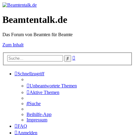
Beamtentalk.de
Das Forum von Beamten für Beamte
Zum Inhalt
Erweiterte
Suche
Suche
Schnellzugriff
Unbeantwortete Themen
Aktive Themen
Suche
Beihilfe-App
Impressum
FAQ
Anmelden