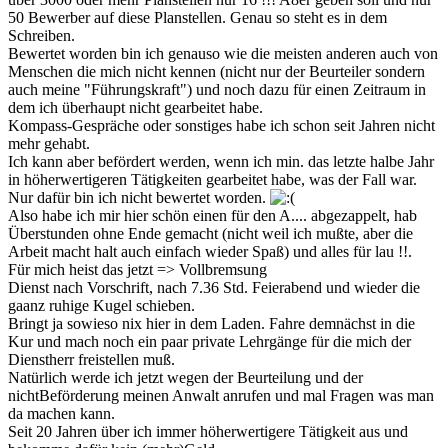
50 Bewerber auf diese Planstellen. Genau so steht es in dem
Schreiben.
Bewertet worden bin ich genauso wie die meisten anderen auch von
Menschen die mich nicht kennen (nicht nur der Beurteiler sondern
auch meine "Führungskraft") und noch dazu für einen Zeitraum in
dem ich überhaupt nicht gearbeitet habe.
Kompass-Gespräche oder sonstiges habe ich schon seit Jahren nicht
mehr gehabt.
Ich kann aber befördert werden, wenn ich min. das letzte halbe Jahr
in höherwertigeren Tätigkeiten gearbeitet habe, was der Fall war.
Nur dafür bin ich nicht bewertet worden.
Also habe ich mir hier schön einen für den A.... abgezappelt, hab
Überstunden ohne Ende gemacht (nicht weil ich mußte, aber die
Arbeit macht halt auch einfach wieder Spaß) und alles für lau !!.
Für mich heist das jetzt => Vollbremsung
Dienst nach Vorschrift, nach 7.36 Std. Feierabend und wieder die
gaanz ruhige Kugel schieben.
Bringt ja sowieso nix hier in dem Laden. Fahre demnächst in die
Kur und mach noch ein paar private Lehrgänge für die mich der
Dienstherr freistellen muß.
Natürlich werde ich jetzt wegen der Beurteilung und der
nichtBeförderung meinen Anwalt anrufen und mal Fragen was man
da machen kann.
Seit 20 Jahren über ich immer höherwertigere Tätigkeit aus und