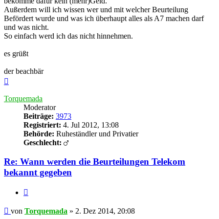
bekomme dafür kein (mehr)Geld.
Außerdem will ich wissen wer und mit welcher Beurteilung
Befördert wurde und was ich überhaupt alles als A7 machen darf
und was nicht.
So einfach werd ich das nicht hinnehmen.
es grüßt
der beachbär
Nach
oben
Torquemada
Moderator
Beiträge:
3973
Registriert:
4. Jul 2012, 13:08
Behörde:
Ruheständler und Privatier
Geschlecht:
Re: Wann werden die Beurteilungen Telekom
bekannt gegeben
Zitieren
Beitrag
von
Torquemada
»
2. Dez 2014, 20:08