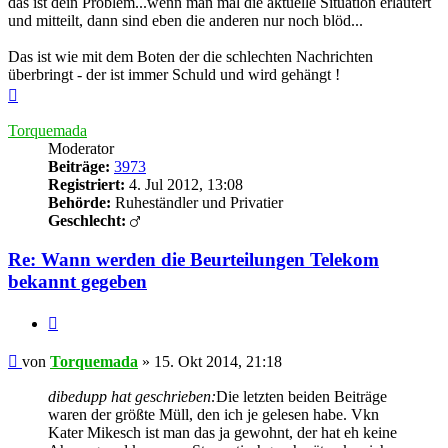
das ist dein Problem...wenn man mal die aktuelle Situation erläutert
und mitteilt, dann sind eben die anderen nur noch blöd...
Das ist wie mit dem Boten der die schlechten Nachrichten
überbringt - der ist immer Schuld und wird gehängt !
Nach
oben
Torquemada
Moderator
Beiträge:
3973
Registriert:
4. Jul 2012, 13:08
Behörde:
Ruheständler und Privatier
Geschlecht:
Re: Wann werden die Beurteilungen Telekom
bekannt gegeben
Zitieren
Beitrag
von
Torquemada
»
15. Okt 2014, 21:18
dibedupp hat geschrieben:
Die letzten beiden Beiträge
waren der größte Müll, den ich je gelesen habe. Vkn
Kater Mikesch ist man das ja gewohnt, der hat eh keine