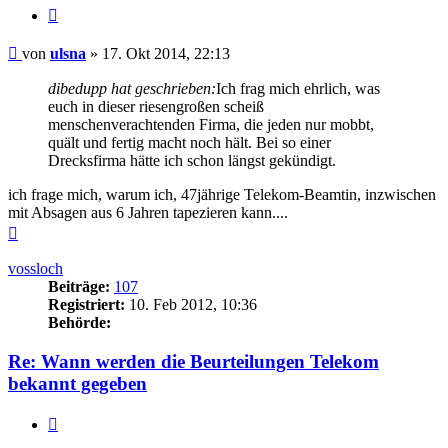
Zitieren
Beitrag
von
ulsna
»
17. Okt 2014, 22:13
dibedupp hat geschrieben:
Ich frag mich ehrlich, was
euch in dieser riesengroßen scheiß
menschenverachtenden Firma, die jeden nur mobbt,
quält und fertig macht noch hält. Bei so einer
Drecksfirma hätte ich schon längst gekündigt.
ich frage mich, warum ich, 47jährige Telekom-Beamtin, inzwischen
mit Absagen aus 6 Jahren tapezieren kann....
Nach
oben
vossloch
Beiträge:
107
Registriert:
10. Feb 2012, 10:36
Behörde:
Re: Wann werden die Beurteilungen Telekom
bekannt gegeben
Zitieren