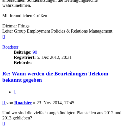
anberaumten Sondersitzungen die Beteiligungsrechte
wahrzunehmen.
Mit freundlichen Grüßen
Dietmar Frings
Leiter Group Employment Policies & Relations Management
Nach
oben
Roadster
Beiträge:
90
Registriert:
5. Dez 2012, 20:31
Behörde:
Re: Wann werden die Beurteilungen Telekom
bekannt gegeben
Zitieren
Beitrag
von
Roadster
»
23. Nov 2014, 17:45
Und wo sind die vielfach angekündigten Planstellen aus 2012 und
2013 geblieben?
Nach
oben