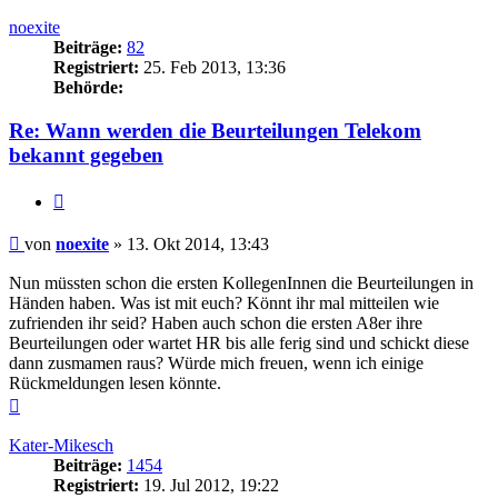
oben
noexite
Beiträge:
82
Registriert:
25. Feb 2013, 13:36
Behörde:
Re: Wann werden die Beurteilungen Telekom
bekannt gegeben
Zitieren
Beitrag
von
noexite
»
13. Okt 2014, 13:43
Nun müssten schon die ersten KollegenInnen die Beurteilungen in
Händen haben. Was ist mit euch? Könnt ihr mal mitteilen wie
zufrienden ihr seid? Haben auch schon die ersten A8er ihre
Beurteilungen oder wartet HR bis alle ferig sind und schickt diese
dann zusmamen raus? Würde mich freuen, wenn ich einige
Rückmeldungen lesen könnte.
Nach
oben
Kater-Mikesch
Beiträge:
1454
Registriert:
19. Jul 2012, 19:22