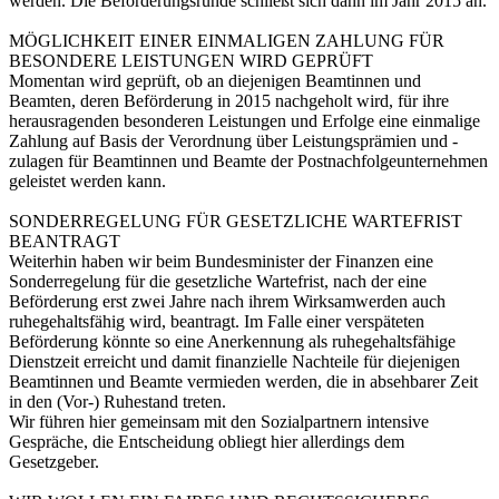
werden. Die Beförderungsrunde schließt sich dann im Jahr 2015 an.
MÖGLICHKEIT EINER EINMALIGEN ZAHLUNG FÜR
BESONDERE LEISTUNGEN WIRD GEPRÜFT
Momentan wird geprüft, ob an diejenigen Beamtinnen und
Beamten, deren Beförderung in 2015 nachgeholt wird, für ihre
herausragenden besonderen Leistungen und Erfolge eine einmalige
Zahlung auf Basis der Verordnung über Leistungsprämien und -
zulagen für Beamtinnen und Beamte der Postnachfolgeunternehmen
geleistet werden kann.
SONDERREGELUNG FÜR GESETZLICHE WARTEFRIST
BEANTRAGT
Weiterhin haben wir beim Bundesminister der Finanzen eine
Sonderregelung für die gesetzliche Wartefrist, nach der eine
Beförderung erst zwei Jahre nach ihrem Wirksamwerden auch
ruhegehaltsfähig wird, beantragt. Im Falle einer verspäteten
Beförderung könnte so eine Anerkennung als ruhegehaltsfähige
Dienstzeit erreicht und damit finanzielle Nachteile für diejenigen
Beamtinnen und Beamte vermieden werden, die in absehbarer Zeit
in den (Vor-) Ruhestand treten.
Wir führen hier gemeinsam mit den Sozialpartnern intensive
Gespräche, die Entscheidung obliegt hier allerdings dem
Gesetzgeber.