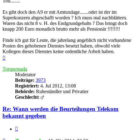
Toll........
Es gibt doch den A9 er mit Amtszulage.......oder ist der im
Superkonzern abgeschafft worden ? Ich muss mal nachblättern.
Waren das nicht 8 v. H. des Endgrundgehalts ? Das bringt doch
knapp 200 Euro monatlich brutto mehr als Pensionär !!!!!!!!
Finde ich gut für Leute, die jahrelang angeblich nicht vorhandene
Posten des gehobenen Dienstes besetzt haben, obwohl viele
Kollegen dieses Dienstes keine ordentliche Arbeit haben.
Nach
oben
Torquemada
Moderator
Beiträge:
3973
Registriert:
4. Jul 2012, 13:08
Behörde:
Ruheständler und Privatier
Geschlecht:
Re: Wann werden die Beurteilungen Telekom
bekannt gegeben
Zitieren
Beitrag