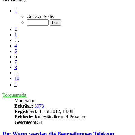
Seite
6
Gehe zu Seite:
von
10
Vorherige
1
…
4
5
6
7
8
…
10
Nächste
Torquemada
Moderator
Beiträge:
3973
Registriert:
4. Jul 2012, 13:08
Behörde:
Ruheständler und Privatier
Geschlecht:
Re: Wann werden die Beurteilungen Telekom