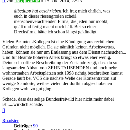
von
Torquemada
»
15. Okt 2014, 22:23
dibedupp hat geschrieben:
Ich frag mich ehrlich, was
euch in dieser riesengroßen scheiß
menschenverachtenden Firma, die jeden nur mobbt,
quält und fertig macht noch hält. Bei so einer
Drecksfirma hätte ich schon längst gekündigt.
Vielen Beamten-Kollegen ist eine Kündigung aus rechtlichen
Gründen nicht möglich. Da sie nämlich keinen Arbeitsvertrag
haben, können sie nur um Entlassung aus dem Dienst nachsuchen...
Und für Beamte höheren Alters bringt so etwas eher wenig.
Deine sehr offene Beschreibung der Zustände zeigt, dass du so
langsam den Abbau von ZEHNTAUSENDEN und nochmehr
wohnortnahen Arbeitsplätzen seit 1998 richtig beschreiben kannst.
Gerade läuft bei VCS die nächste Welle der Konzentration auf
wenige Standorte, weil es vielen der dorthin abgeschobenen
Kollegen wohl zu gut ging.
Schade, dass das selige Bundesfreiwild hier nicht mehr dabei
ist......wirklich schade.
Nach
oben
Roadster
Beiträge:
90