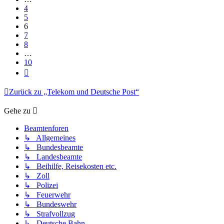
4
5
6
7
8
…
10
Nächste
Zurück zu „Telekom und Deutsche Post“
Gehe zu
Beamtenforen
↳ Allgemeines
↳ Bundesbeamte
↳ Landesbeamte
↳ Beihilfe, Reisekosten etc.
↳ Zoll
↳ Polizei
↳ Feuerwehr
↳ Bundeswehr
↳ Strafvollzug
↳ Deutsche Bahn