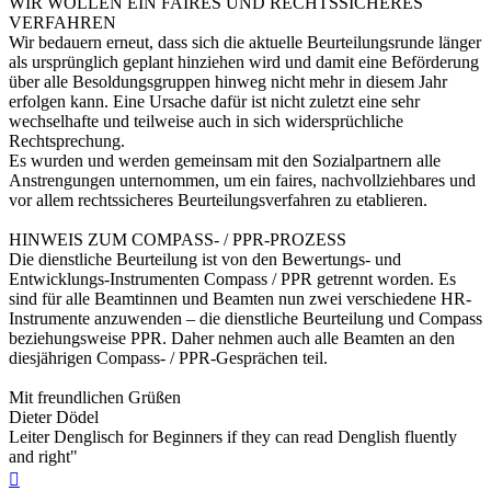
WIR WOLLEN EIN FAIRES UND RECHTSSICHERES
VERFAHREN
Wir bedauern erneut, dass sich die aktuelle Beurteilungsrunde länger
als ursprünglich geplant hinziehen wird und damit eine Beförderung
über alle Besoldungsgruppen hinweg nicht mehr in diesem Jahr
erfolgen kann. Eine Ursache dafür ist nicht zuletzt eine sehr
wechselhafte und teilweise auch in sich widersprüchliche
Rechtsprechung.
Es wurden und werden gemeinsam mit den Sozialpartnern alle
Anstrengungen unternommen, um ein faires, nachvollziehbares und
vor allem rechtssicheres Beurteilungsverfahren zu etablieren.
HINWEIS ZUM COMPASS- / PPR-PROZESS
Die dienstliche Beurteilung ist von den Bewertungs- und
Entwicklungs-Instrumenten Compass / PPR getrennt worden. Es
sind für alle Beamtinnen und Beamten nun zwei verschiedene HR-
Instrumente anzuwenden – die dienstliche Beurteilung und Compass
beziehungsweise PPR. Daher nehmen auch alle Beamten an den
diesjährigen Compass- / PPR-Gesprächen teil.
Mit freundlichen Grüßen
Dieter Dödel
Leiter Denglisch for Beginners if they can read Denglish fluently
and right"
Nach