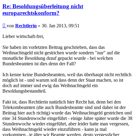
Re: Besoldungsüberleitung nicht
europarechtskonform?
Beitrag
von
Rechtlerin
»
30. Jan 2013, 09:51
Lieber wirtschaft-frei,
Sie haben im vorletzten Beitrag geschrieben, dass das
Weihnachtsgeld nicht gestrichen wurde sondern "nur" auf die
monatliche Besoldung drauf gepackt wurde - bei welchen
Bundesbeamten ist dies denn der Fall?
Ich kenne keine Bundesbeamten, weil das überhaupt nicht rechtlich
möglich ist - und warum soll dass denn der Staat machen, so ist
doch auf immer und ewig das Weihnachtsgeld ein
Besoldungsbestandteil.
Fakt ist, dass Rechtlerin natürlich hier Recht hat, denn bei den
Telekombeamten (die auch Bundesbeamte sind und daher ist der
Beitrag hier auch richtig) wurde das Weihnachtsgeld gestrichen und
eine 34 Stundenwoche eingeführt - einige Jahre später wurde die 38
Stundenwoche wieder eingeführt, aber leider hatte man vergessen,
dass Weihnachtsgeld wieder einzuführen - kann ja mal
vorkommen...je älter wir Beamte werden, desto vergesslicher