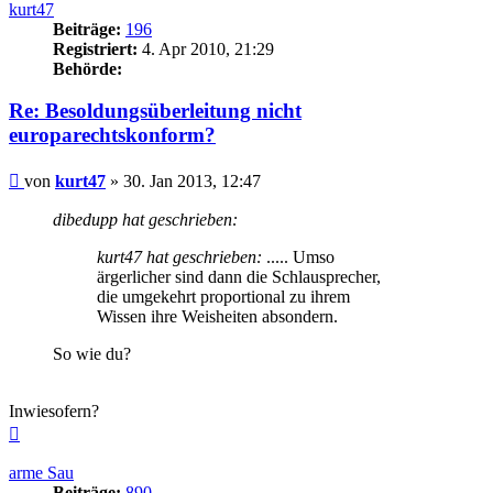
kurt47
Beiträge:
196
Registriert:
4. Apr 2010, 21:29
Behörde:
Re: Besoldungsüberleitung nicht
europarechtskonform?
Beitrag
von
kurt47
»
30. Jan 2013, 12:47
dibedupp hat geschrieben:
kurt47 hat geschrieben:
..... Umso
ärgerlicher sind dann die Schlausprecher,
die umgekehrt proportional zu ihrem
Wissen ihre Weisheiten absondern.
So wie du?
Inwiesofern?
Nach
oben
arme Sau
Beiträge:
890