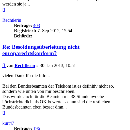
werden sie ja...
Nach
oben
Rechtlerin
Beiträge:
403
Registriert:
7. Sep 2012, 15:54
Behörde:
Re: Besoldungsüberleitung nicht
europarechtskonform?
Beitrag
von
Rechtlerin
»
30. Jan 2013, 10:51
vielen Dank für die Info...
Bei den Bundesbeamten der Telekom ist es definitiv nicht so,
sondern wie unten von mir beschrieben.
Das wurde auch für die Beamten mit 38 Stundenwoche
höchstrichterlich als OK bewertet - dann sind die restlichen
Bundesbeamten eben besser dran...
Nach
oben
kurt47
Beiträge:
196