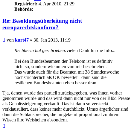
Registriert:
4. Apr 2010, 21:29
Behörde:
Re: Besoldungsüberleitung nicht
europarechtskonform?
Beitrag
von
kurt47
»
30. Jan 2013, 11:19
Rechtlerin hat geschrieben:
vielen Dank für die Info...
Bei den Bundesbeamten der Telekom ist es definitiv
nicht so, sondern wie unten von mir beschrieben.
Das wurde auch für die Beamten mit 38 Stundenwoche
höchstrichterlich als OK bewertet - dann sind die
restlichen Bundesbeamten eben besser dran...
Tja, denen wurde das partiell zurückgegeben, was ihnen vorher
genommen wurde und das wird dann nicht nur von der Blöd-Presse
als Gehaltssteigerung verkauft. Das ist dann so versteckt
verklausuliert, dass keiner mehr durchblickt. Umso ärgerlicher sind
dann die Schlausprecher, die umgekehrt proportional zu ihrem
Wissen ihre Weisheiten absondern.
Nach
oben