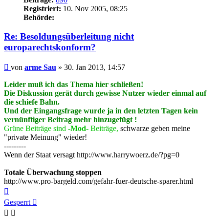
Registriert:
10. Nov 2005, 08:25
Behörde:
Re: Besoldungsüberleitung nicht
europarechtskonform?
Beitrag
von
arme Sau
»
30. Jan 2013, 14:57
Leider muß ich das Thema hier schließen!
Die Diskussion gerät durch gewisse Nutzer wieder einmal auf
die schiefe Bahn.
Und der Eingangsfrage wurde ja in den letzten Tagen kein
vernünftiger Beitrag mehr hinzugefügt !
Grüne Beiträge sind -
Mod
- Beiträge,
schwarze geben meine
"private Meinung" wieder!
---------
Wenn der Staat versagt http://www.harrywoerz.de/?pg=0
Totale Überwachung stoppen
http://www.pro-bargeld.com/gefahr-fuer-deutsche-sparer.html
Nach
oben
Gesperrt