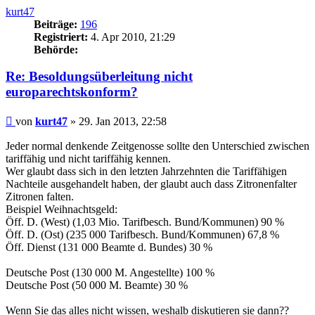
kurt47
Beiträge:
196
Registriert:
4. Apr 2010, 21:29
Behörde:
Re: Besoldungsüberleitung nicht
europarechtskonform?
Beitrag
von
kurt47
»
29. Jan 2013, 22:58
Jeder normal denkende Zeitgenosse sollte den Unterschied zwischen
tariffähig und nicht tariffähig kennen.
Wer glaubt dass sich in den letzten Jahrzehnten die Tariffähigen
Nachteile ausgehandelt haben, der glaubt auch dass Zitronenfalter
Zitronen falten.
Beispiel Weihnachtsgeld:
Öff. D. (West) (1,03 Mio. Tarifbesch. Bund/Kommunen) 90 %
Öff. D. (Ost) (235 000 Tarifbesch. Bund/Kommunen) 67,8 %
Öff. Dienst (131 000 Beamte d. Bundes) 30 %
Deutsche Post (130 000 M. Angestellte) 100 %
Deutsche Post (50 000 M. Beamte) 30 %
Wenn Sie das alles nicht wissen, weshalb diskutieren sie dann??