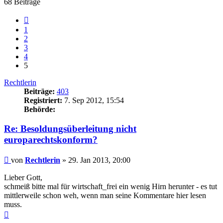
68 Beiträge
Vorherige
1
2
3
4
5
Rechtlerin
Beiträge:
403
Registriert:
7. Sep 2012, 15:54
Behörde:
Re: Besoldungsüberleitung nicht
europarechtskonform?
Beitrag
von
Rechtlerin
»
29. Jan 2013, 20:00
Lieber Gott,
schmeiß bitte mal für wirtschaft_frei ein wenig Hirn herunter - es tut
mittlerweile schon weh, wenn man seine Kommentare hier lesen
muss.
Nach
oben