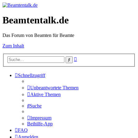
Beamtentalk.de
Das Forum von Beamten für Beamte
Zum Inhalt
Erweiterte
Suche
Suche
Schnellzugriff
Unbeantwortete Themen
Aktive Themen
Suche
Impressum
Beihilfe-App
FAQ
Anmelden