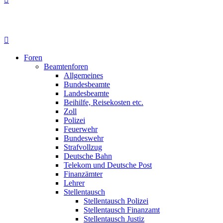
Foren
Beamtenforen
Allgemeines
Bundesbeamte
Landesbeamte
Beihilfe, Reisekosten etc.
Zoll
Polizei
Feuerwehr
Bundeswehr
Strafvollzug
Deutsche Bahn
Telekom und Deutsche Post
Finanzämter
Lehrer
Stellentausch
Stellentausch Polizei
Stellentausch Finanzamt
Stellentausch Justiz