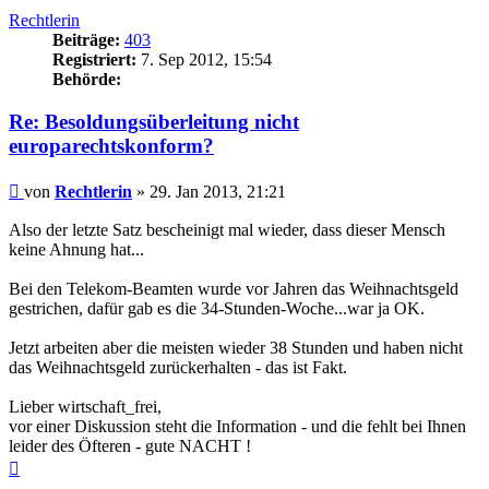
Rechtlerin
Beiträge:
403
Registriert:
7. Sep 2012, 15:54
Behörde:
Re: Besoldungsüberleitung nicht
europarechtskonform?
Beitrag
von
Rechtlerin
»
29. Jan 2013, 21:21
Also der letzte Satz bescheinigt mal wieder, dass dieser Mensch
keine Ahnung hat...
Bei den Telekom-Beamten wurde vor Jahren das Weihnachtsgeld
gestrichen, dafür gab es die 34-Stunden-Woche...war ja OK.
Jetzt arbeiten aber die meisten wieder 38 Stunden und haben nicht
das Weihnachtsgeld zurückerhalten - das ist Fakt.
Lieber wirtschaft_frei,
vor einer Diskussion steht die Information - und die fehlt bei Ihnen
leider des Öfteren - gute NACHT !
Nach
oben