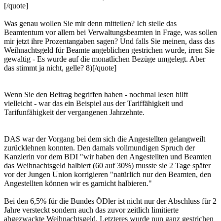
[/quote]
Was genau wollen Sie mir denn mitteilen? Ich stelle das
Beamtentum vor allem bei Verwaltungsbeamten in Frage, was sollen
mir jetzt ihre Prozentangaben sagen? Und falls Sie meinen, dass das
Weihnachtsgeld für Beamte angeblichen gestrichen wurde, irren Sie
gewaltig - Es wurde auf die monatlichen Bezüge umgelegt. Aber
das stimmt ja nicht, gelle? 8)[/quote]
Wenn Sie den Beitrag begriffen haben - nochmal lesen hilft
vielleicht - war das ein Beispiel aus der Tariffähigkeit und
Tarifunfähigkeit der vergangenen Jahrzehnte.
DAS war der Vorgang bei dem sich die Angestellten gelangweilt
zurücklehnen konnten. Den damals vollmundigen Spruch der
Kanzlerin vor dem BDI "wir haben den Angestellten und Beamten
das Weihnachtsgeld halbiert (60 auf 30%) musste sie 2 Tage später
vor der Jungen Union korrigieren "natürlich nur den Beamten, den
Angestellten können wir es garnicht halbieren."
Bei den 6,5% für die Bundes ÖDler ist nicht nur der Abschluss für 2
Jahre versteckt sondern auch das zuvor zeitlich limitierte
abgezwackte Weihnachtsgeld. Letzteres wurde nun ganz gestrichen