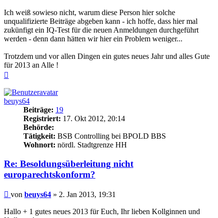
Ich weiß sowieso nicht, warum diese Person hier solche
unqualifizierte Beiträge abgeben kann - ich hoffe, dass hier mal
zukünfigt ein IQ-Test für die neuen Anmeldungen durchgeführt
werden - denn dann hätten wir hier ein Problem weniger...
Trotzdem und vor allen Dingen ein gutes neues Jahr und alles Gute
für 2013 an Alle !
Nach
oben
beuys64
Beiträge:
19
Registriert:
17. Okt 2012, 20:14
Behörde:
Tätigkeit:
BSB Controlling bei BPOLD BBS
Wohnort:
nördl. Stadtgrenze HH
Re: Besoldungsüberleitung nicht
europarechtskonform?
Beitrag
von
beuys64
»
2. Jan 2013, 19:31
Hallo + 1 gutes neues 2013 für Euch, Ihr lieben Kollginnen und