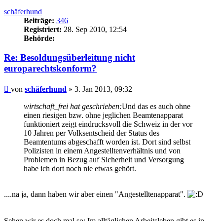
oben
schäferhund
Beiträge:
346
Registriert:
28. Sep 2010, 12:54
Behörde:
Re: Besoldungsüberleitung nicht
europarechtskonform?
Beitrag
von
schäferhund
»
3. Jan 2013, 09:32
wirtschaft_frei hat geschrieben:
Und das es auch ohne
einen riesigen bzw. ohne jeglichen Beamtenapparat
funktioniert zeigt eindrucksvoll die Schweiz in der vor
10 Jahren per Volksentscheid der Status des
Beamtentums abgeschafft worden ist. Dort sind selbst
Polizisten in einem Angestelltenverhältnis und von
Problemen in Bezug auf Sicherheit und Versorgung
habe ich dort noch nie etwas gehört.
....na ja, dann haben wir aber einen "Angestelltenapparat".
Sehen wir es doch mal so: Im alltäglichen Arbeitsleben gibt es in