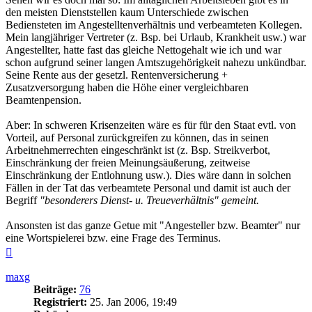
den meisten Dienststellen kaum Unterschiede zwischen
Bediensteten im Angestelltenverhältnis und verbeamteten Kollegen.
Mein langjähriger Vertreter (z. Bsp. bei Urlaub, Krankheit usw.) war
Angestellter, hatte fast das gleiche Nettogehalt wie ich und war
schon aufgrund seiner langen Amtszugehörigkeit nahezu unkündbar.
Seine Rente aus der gesetzl. Rentenversicherung +
Zusatzversorgung haben die Höhe einer vergleichbaren
Beamtenpension.
Aber: In schweren Krisenzeiten wäre es für für den Staat evtl. von
Vorteil, auf Personal zurückgreifen zu können, das in seinen
Arbeitnehmerrechten eingeschränkt ist (z. Bsp. Streikverbot,
Einschränkung der freien Meinungsäußerung, zeitweise
Einschränkung der Entlohnung usw.). Dies wäre dann in solchen
Fällen in der Tat das verbeamtete Personal und damit ist auch der
Begriff
"besonderers Dienst- u. Treueverhältnis" gemeint.
Ansonsten ist das ganze Getue mit "Angesteller bzw. Beamter" nur
eine Wortspielerei bzw. eine Frage des Terminus.
Nach
oben
maxg
Beiträge:
76
Registriert:
25. Jan 2006, 19:49