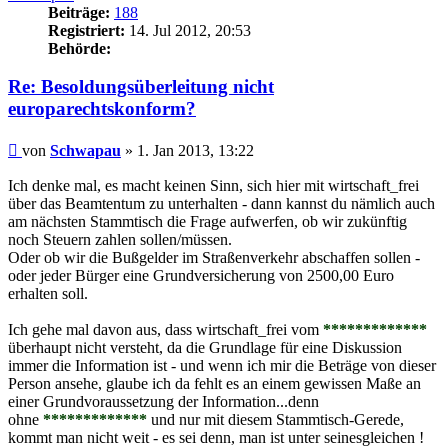
Beiträge:
188
Registriert:
14. Jul 2012, 20:53
Behörde:
Re: Besoldungsüberleitung nicht
europarechtskonform?
Beitrag
von
Schwapau
»
1. Jan 2013, 13:22
Ich denke mal, es macht keinen Sinn, sich hier mit wirtschaft_frei
über das Beamtentum zu unterhalten - dann kannst du nämlich auch
am nächsten Stammtisch die Frage aufwerfen, ob wir zukünftig
noch Steuern zahlen sollen/müssen.
Oder ob wir die Bußgelder im Straßenverkehr abschaffen sollen -
oder jeder Bürger eine Grundversicherung von 2500,00 Euro
erhalten soll.
Ich gehe mal davon aus, dass wirtschaft_frei vom
*************
überhaupt nicht versteht, da die Grundlage für eine Diskussion
immer die Information ist - und wenn ich mir die Beträge von dieser
Person ansehe, glaube ich da fehlt es an einem gewissen Maße an
einer Grundvoraussetzung der Information...denn
ohne
*************
und nur mit diesem Stammtisch-Gerede,
kommt man nicht weit - es sei denn, man ist unter seinesgleichen !