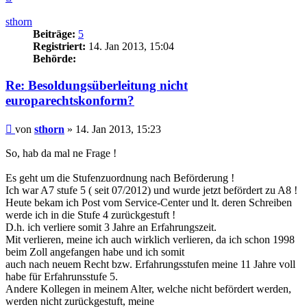
oben
sthorn
Beiträge:
5
Registriert:
14. Jan 2013, 15:04
Behörde:
Re: Besoldungsüberleitung nicht
europarechtskonform?
Beitrag
von
sthorn
»
14. Jan 2013, 15:23
So, hab da mal ne Frage !
Es geht um die Stufenzuordnung nach Beförderung !
Ich war A7 stufe 5 ( seit 07/2012) und wurde jetzt befördert zu A8 !
Heute bekam ich Post vom Service-Center und lt. deren Schreiben
werde ich in die Stufe 4 zurückgestuft !
D.h. ich verliere somit 3 Jahre an Erfahrungszeit.
Mit verlieren, meine ich auch wirklich verlieren, da ich schon 1998
beim Zoll angefangen habe und ich somit
auch nach neuem Recht bzw. Erfahrungsstufen meine 11 Jahre voll
habe für Erfahrunsstufe 5.
Andere Kollegen in meinem Alter, welche nicht befördert werden,
werden nicht zurückgestuft, meine