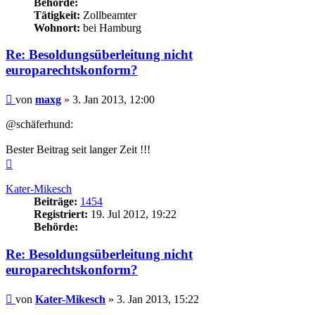
Behörde:
Tätigkeit:
Zollbeamter
Wohnort:
bei Hamburg
Re: Besoldungsüberleitung nicht
europarechtskonform?
Beitrag
von
maxg
»
3. Jan 2013, 12:00
@schäferhund:
Bester Beitrag seit langer Zeit !!!
Nach
oben
Kater-Mikesch
Beiträge:
1454
Registriert:
19. Jul 2012, 19:22
Behörde:
Re: Besoldungsüberleitung nicht
europarechtskonform?
Beitrag
von
Kater-Mikesch
»
3. Jan 2013, 15:22