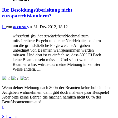
Re: Besoldungsüberleitung nicht
europarechtskonform?
Beitrag
von
accuracy
»
31. Dez 2012, 18:12
wirtschaft_frei hat geschrieben:
Nochmal zum
mitschreiben: Es geht um keine Neiddebatte, sondern
um die grundsätzliche Frage welche Aufgaben
unbedingt von Beamten wahrgenommen werden
müssen. Und dort ist es einfach so, dass 80% Ei.Fach
keine Beamten sein müssen. Und selbst wenn ich
Beamter wäre, würde das meine Meinung in keinster
Weise ändern. ....
Wenn deiner Meinung nach 80 % der Beamten keine hoheitlichen
Aufgaben wahrnehmen, dann gibt doch mal eine paar Beispiele!
Aber bitte keine Lehrer, die machen nämlich nicht 80 % des
Berufsbeamtentum aus!
Nach
oben
Schwapau