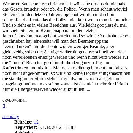
Wie arme Sau schon geschrieben hat, wünsche dir das du niemals
das Gesetz brauchst oder zb. die Polizei. Wenn man schaut wieviel
Stellen da in den letzten Jahren abgebaut wurden und schon
schimpfen die Leute das die Polizei nie da ist wenn man sie braucht.
Und so sieht es in vielen Bereichen aus. Vielleicht googlest du mal
wie viele Stellen im Beamtenapparat in den letzten
Jahren/Jahrzehnten abgebaut wurden und so wie @ Zolltrottel schon
geschrieben hat, einerseits will man den Beamtenapparat
"verschlanken" und die Leute wollen weniger Beamte, aber
gleichzeitig sollen die Anträge weiterhin genauso schnell von den
noch verbliebenen erledigt werden und wenn nicht wird wieder auf
die "faulen" Beamten geschimpft die den ganzen Tag nur
Kaffeetrinken und nix tun. Mehr als arbeiten geht nicht und falls es
noch nicht angekommen ist: wir sind keine Hochleistungsmaschinen
die ständig unter Strom stehen, irgendwann ist man ausgebrannt,
ausgelaugt und wenn es schon soweit ist das nicht mehr der Urlaub
hilft die Energiereserven wieder aufzufüllen ....
egyptwoman
Nach
oben
accuracy
Beiträge:
12
Registriert:
5. Dez 2012, 18:38
Behörde: