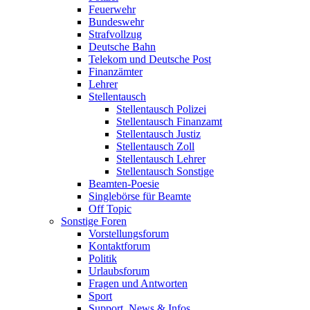
Feuerwehr
Bundeswehr
Strafvollzug
Deutsche Bahn
Telekom und Deutsche Post
Finanzämter
Lehrer
Stellentausch
Stellentausch Polizei
Stellentausch Finanzamt
Stellentausch Justiz
Stellentausch Zoll
Stellentausch Lehrer
Stellentausch Sonstige
Beamten-Poesie
Singlebörse für Beamte
Off Topic
Sonstige Foren
Vorstellungsforum
Kontaktforum
Politik
Urlaubsforum
Fragen und Antworten
Sport
Support, News & Infos