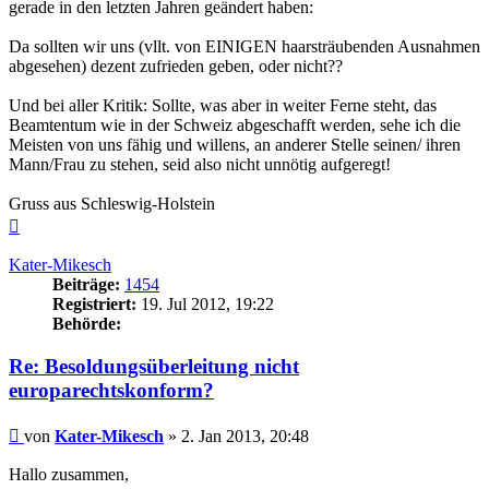
gerade in den letzten Jahren geändert haben:
Da sollten wir uns (vllt. von EINIGEN haarsträubenden Ausnahmen
abgesehen) dezent zufrieden geben, oder nicht??
Und bei aller Kritik: Sollte, was aber in weiter Ferne steht, das
Beamtentum wie in der Schweiz abgeschafft werden, sehe ich die
Meisten von uns fähig und willens, an anderer Stelle seinen/ ihren
Mann/Frau zu stehen, seid also nicht unnötig aufgeregt!
Gruss aus Schleswig-Holstein
Nach
oben
Kater-Mikesch
Beiträge:
1454
Registriert:
19. Jul 2012, 19:22
Behörde:
Re: Besoldungsüberleitung nicht
europarechtskonform?
Beitrag
von
Kater-Mikesch
»
2. Jan 2013, 20:48
Hallo zusammen,