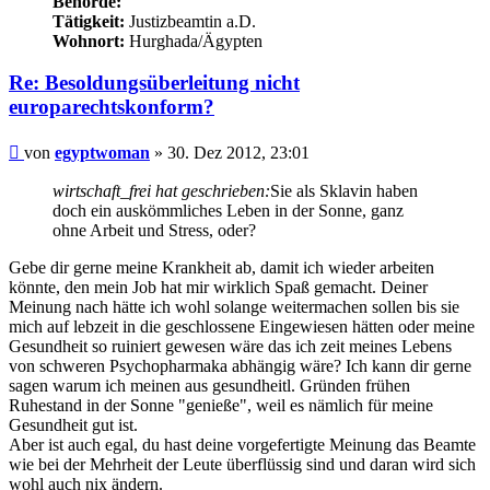
Behörde:
Tätigkeit:
Justizbeamtin a.D.
Wohnort:
Hurghada/Ägypten
Re: Besoldungsüberleitung nicht
europarechtskonform?
Beitrag
von
egyptwoman
»
30. Dez 2012, 23:01
wirtschaft_frei hat geschrieben:
Sie als Sklavin haben
doch ein auskömmliches Leben in der Sonne, ganz
ohne Arbeit und Stress, oder?
Gebe dir gerne meine Krankheit ab, damit ich wieder arbeiten
könnte, den mein Job hat mir wirklich Spaß gemacht. Deiner
Meinung nach hätte ich wohl solange weitermachen sollen bis sie
mich auf lebzeit in die geschlossene Eingewiesen hätten oder meine
Gesundheit so ruiniert gewesen wäre das ich zeit meines Lebens
von schweren Psychopharmaka abhängig wäre? Ich kann dir gerne
sagen warum ich meinen aus gesundheitl. Gründen frühen
Ruhestand in der Sonne "genieße", weil es nämlich für meine
Gesundheit gut ist.
Aber ist auch egal, du hast deine vorgefertigte Meinung das Beamte
wie bei der Mehrheit der Leute überflüssig sind und daran wird sich
wohl auch nix ändern.