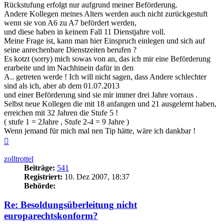
Rückstufung erfolgt nur aufgrund meiner Beförderung.
Andere Kollegen meines Alters werden auch nicht zurückgestuft
wenn sie von A6 zu A7 befördert werden,
und diese haben in keinem Fall 11 Dienstjahre voll.
Meine Frage ist, kann man hier Einspruch einlegen und sich auf
seine anrechenbare Dienstzeiten berufen ?
Es kotzt (sorry) mich sowas von an, das ich mir eine Beförderung
erarbeite und im Nachhinein dafür in den
A.. getreten werde ! Ich will nicht sagen, dass Andere schlechter
sind als ich, aber ab dem 01.07.2013
und einer Beförderung sind sie mir immer drei Jahre vorraus .
Selbst neue Kollegen die mit 18 anfangen und 21 ausgelernt haben,
erreichen mit 32 Jahren die Stufe 5 !
( stufe 1 = 2Jahre , Stufe 2-4 = 9 Jahre )
Wenn jemand für mich mal nen Tip hätte, wäre ich dankbar !
Nach
oben
zolltrottel
Beiträge:
541
Registriert:
10. Dez 2007, 18:37
Behörde:
Re: Besoldungsüberleitung nicht
europarechtskonform?