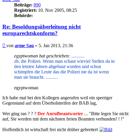
Beiträge:
890
Registriert:
10. Nov 2005, 08:25
Behörde:
Re: Besoldungsüberleitung nicht
europarechtskonform?
Beitrag
von
arme Sau
»
5. Jan 2013, 21:36
egyptwoman hat geschrieben:
...........
zb. die Polizei. Wenn man schaut wieviel Stellen da in
den letzten Jahren abgebaut wurden und schon
schimpfen die Leute das die Polizei nie da ist wenn
man sie braucht. ..........
egyptwoman
Ich habe mal bei den Kollegen angerufen weil ein sperriger
Gegenstand auf dem Überholstreifen der BAB lag,
Wer ging ran ? ? ?
Der Anrufbeantworter
... "Bitte legen Sie nicht
auf, Sie werden mit dem nächsten freien Beamten verbunden! ! !"
Hoffentlich ist wirtschaft frei nicht drüber gebrettert
.