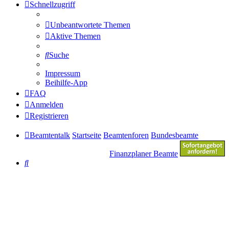
Schnellzugriff
Unbeantwortete Themen
Aktive Themen
Suche
Impressum
Beihilfe-App
FAQ
Anmelden
Registrieren
Beamtentalk
Startseite
Beamtenforen
Bundesbeamte
Finanzplaner Beamte
Suche