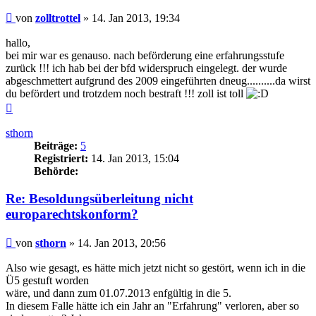
Beitrag
von
zolltrottel
»
14. Jan 2013, 19:34
hallo,
bei mir war es genauso. nach beförderung eine erfahrungsstufe
zurück !!! ich hab bei der bfd widerspruch eingelegt. der wurde
abgeschmettert aufgrund des 2009 eingeführten dneug..........da wirst
du befördert und trotzdem noch bestraft !!! zoll ist toll
Nach
oben
sthorn
Beiträge:
5
Registriert:
14. Jan 2013, 15:04
Behörde:
Re: Besoldungsüberleitung nicht
europarechtskonform?
Beitrag
von
sthorn
»
14. Jan 2013, 20:56
Also wie gesagt, es hätte mich jetzt nicht so gestört, wenn ich in die
Ü5 gestuft worden
wäre, und dann zum 01.07.2013 enfgültig in die 5.
In diesem Falle hätte ich ein Jahr an "Erfahrung" verloren, aber so