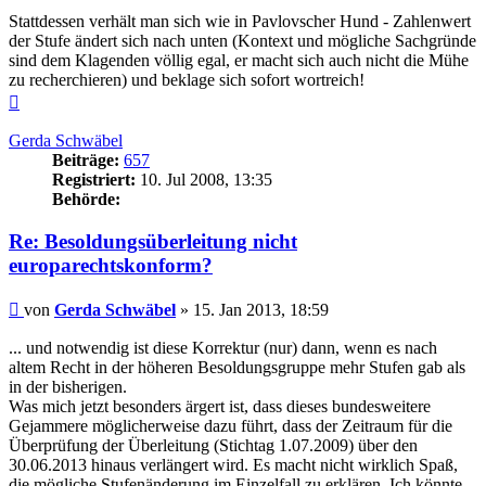
Stattdessen verhält man sich wie in Pavlovscher Hund - Zahlenwert
der Stufe ändert sich nach unten (Kontext und mögliche Sachgründe
sind dem Klagenden völlig egal, er macht sich auch nicht die Mühe
zu recherchieren) und beklage sich sofort wortreich!
Nach
oben
Gerda Schwäbel
Beiträge:
657
Registriert:
10. Jul 2008, 13:35
Behörde:
Re: Besoldungsüberleitung nicht
europarechtskonform?
Beitrag
von
Gerda Schwäbel
»
15. Jan 2013, 18:59
... und notwendig ist diese Korrektur (nur) dann, wenn es nach
altem Recht in der höheren Besoldungsgruppe mehr Stufen gab als
in der bisherigen.
Was mich jetzt besonders ärgert ist, dass dieses bundesweitere
Gejammere möglicherweise dazu führt, dass der Zeitraum für die
Überprüfung der Überleitung (Stichtag 1.07.2009) über den
30.06.2013 hinaus verlängert wird. Es macht nicht wirklich Spaß,
die mögliche Stufenänderung im Einzelfall zu erklären. Ich könnte