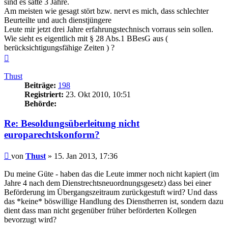
sind es satte 3 Jahre.
Am meisten wie gesagt stört bzw. nervt es mich, dass schlechter
Beurteilte und auch dienstjüngere
Leute mir jetzt drei Jahre erfahrungstechnisch vorraus sein sollen.
Wie sieht es eigentlich mit § 28 Abs.1 BBesG aus (
berücksichtigungsfähige Zeiten ) ?
Nach
oben
Thust
Beiträge:
198
Registriert:
23. Okt 2010, 10:51
Behörde:
Re: Besoldungsüberleitung nicht
europarechtskonform?
Beitrag
von
Thust
»
15. Jan 2013, 17:36
Du meine Güte - haben das die Leute immer noch nicht kapiert (im
Jahre 4 nach dem Dienstrechtsneuordnungsgesetz) dass bei einer
Beförderung im Übergangszeitraum zurückgestuft wird? Und dass
das *keine* böswillige Handlung des Dienstherren ist, sondern dazu
dient dass man nicht gegenüber früher beförderten Kollegen
bevorzugt wird?