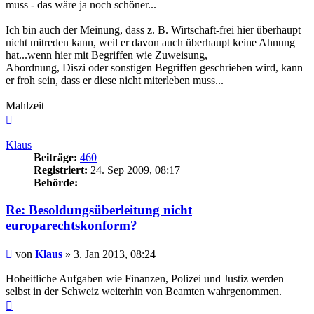
muss - das wäre ja noch schöner...
Ich bin auch der Meinung, dass z. B. Wirtschaft-frei hier überhaupt
nicht mitreden kann, weil er davon auch überhaupt keine Ahnung
hat...wenn hier mit Begriffen wie Zuweisung,
Abordnung, Diszi oder sonstigen Begriffen geschrieben wird, kann
er froh sein, dass er diese nicht miterleben muss...
Mahlzeit
Nach
oben
Klaus
Beiträge:
460
Registriert:
24. Sep 2009, 08:17
Behörde:
Re: Besoldungsüberleitung nicht
europarechtskonform?
Beitrag
von
Klaus
»
3. Jan 2013, 08:24
Hoheitliche Aufgaben wie Finanzen, Polizei und Justiz werden
selbst in der Schweiz weiterhin von Beamten wahrgenommen.
Nach