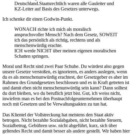
Deutschland.Staatsrechtlich waren alle Gauleiter und
KZ-Leiter auf Basis des Gesetzes unterwegs.
Ich schenke dir einen Godwin-Punkt.
WONACH richte ich mich als moralisch
anspruchsvoller Mensch? Nach dem Gesetz, SOWEIT
ich das persönlich als richtig, rechtens und als
menschenwürdig erachte.
ICH werde NICHT über meinen eigenen moralischen
Schatten springen.
Moral und Recht sind zwei Paar Schuhe. Du würdest also gegen
unsere Gesetze verstoßen, es ignorieren, es anders auslegen, wenn
du es als menschenunwürdig erachtest, der Gesetzgeber es aber im
Rahmen des Grundgesetzes beschlossen und es in Kraft getreten ist
und damit eben nicht menschenunwürdig sein kann? Dann solltest
du dort bleiben, wo du beruflich jetzt bist. Gut, ich weiss nicht,
inwiefern man es bei den Postnachfolgeunternehmen überhaupt
noch mit Gesetzen und be Verwaltungsakten zu tun hat.
Das Klientel der Vollstreckung hat meistens den Staat aktiv
betrogen. Nicht bezahlte Sozialabgaben, nicht bezahlte Steuern,
Sozialbetrug, Gebühren usw. nicht abgeführt, kurz, sich über
geltendes Recht und damit besser als andere gestellt. Wir haben hier