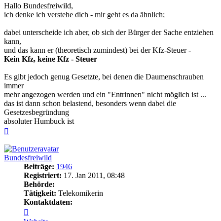
Hallo Bundesfreiwild,
ich denke ich verstehe dich - mir geht es da ähnlich;
dabei unterscheide ich aber, ob sich der Bürger der Sache entziehen
kann,
und das kann er (theoretisch zumindest) bei der Kfz-Steuer -
Kein Kfz, keine Kfz - Steuer
Es gibt jedoch genug Gesetzte, bei denen die Daumenschrauben
immer
mehr angezogen werden und ein "Entrinnen" nicht möglich ist ...
das ist dann schon belastend, besonders wenn dabei die
Gesetzesbegründung
absoluter Humbuck ist
Nach
oben
Bundesfreiwild
Beiträge:
1946
Registriert:
17. Jan 2011, 08:48
Behörde:
Tätigkeit:
Telekomikerin
Kontaktdaten:
Kontaktdaten
von