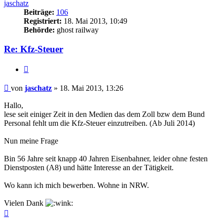
jaschatz
Beiträge:
106
Registriert:
18. Mai 2013, 10:49
Behörde:
ghost railway
Re: Kfz-Steuer
Zitieren
Beitrag
von
jaschatz
»
18. Mai 2013, 13:26
Hallo,
lese seit einiger Zeit in den Medien das dem Zoll bzw dem Bund
Personal fehlt um die Kfz-Steuer einzutreiben. (Ab Juli 2014)
Nun meine Frage
Bin 56 Jahre seit knapp 40 Jahren Eisenbahner, leider ohne festen
Dienstposten (A8) und hätte Interesse an der Tätigkeit.
Wo kann ich mich bewerben. Wohne in NRW.
Vielen Dank
Nach
oben