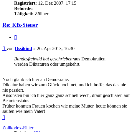
Registriert:
12. Dez 2007, 17:15
Behörde:
Tätigkeit:
Zöllner
Re: Kfz-Steuer
Zitieren
Beitrag
von
Ossikind
»
26. Apr 2013, 16:30
Bundesfreiwild hat geschrieben:
aus Demokratien
werden Diktaturen oder umgekehrt.
Noch glaub ich hier an Demokratie.
Diktatur haben wir zum Glück noch net, und ich hoffe, das das nie
nie passiert.
Ansonsten bin ich hier ganz ganz schnell wech, drauf geschissen auf
Beamtenstatus.....
Früher konnten Frauen kochen wie meine Mutter, heute können sie
saufen wie mein Vater!
Nach
oben
Zollkodex-Ritter