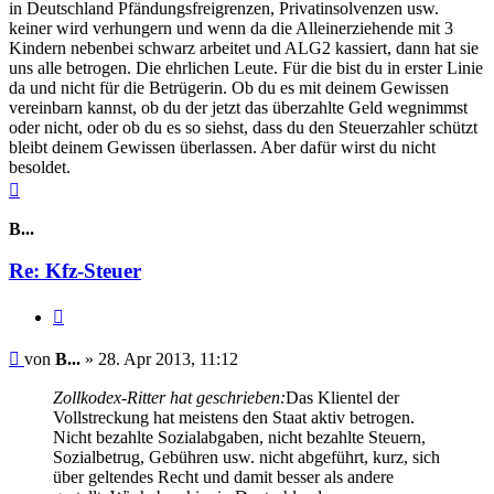
in Deutschland Pfändungsfreigrenzen, Privatinsolvenzen usw.
keiner wird verhungern und wenn da die Alleinerziehende mit 3
Kindern nebenbei schwarz arbeitet und ALG2 kassiert, dann hat sie
uns alle betrogen. Die ehrlichen Leute. Für die bist du in erster Linie
da und nicht für die Betrügerin. Ob du es mit deinem Gewissen
vereinbarn kannst, ob du der jetzt das überzahlte Geld wegnimmst
oder nicht, oder ob du es so siehst, dass du den Steuerzahler schützt
bleibt deinem Gewissen überlassen. Aber dafür wirst du nicht
besoldet.
Nach
oben
B...
Re: Kfz-Steuer
Zitieren
Beitrag
von
B...
»
28. Apr 2013, 11:12
Zollkodex-Ritter hat geschrieben:
Das Klientel der
Vollstreckung hat meistens den Staat aktiv betrogen.
Nicht bezahlte Sozialabgaben, nicht bezahlte Steuern,
Sozialbetrug, Gebühren usw. nicht abgeführt, kurz, sich
über geltendes Recht und damit besser als andere