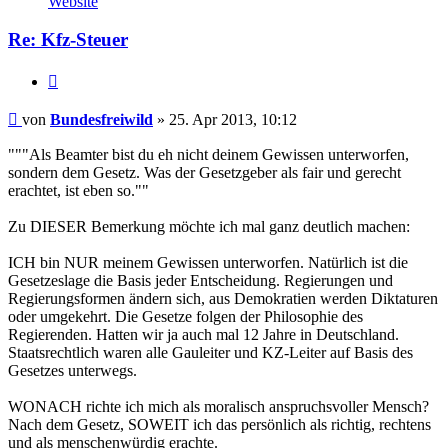
Website
Bundesfreiwild
Re: Kfz-Steuer
Zitieren
Beitrag
von
Bundesfreiwild
»
25. Apr 2013, 10:12
"""Als Beamter bist du eh nicht deinem Gewissen unterworfen,
sondern dem Gesetz. Was der Gesetzgeber als fair und gerecht
erachtet, ist eben so.""
Zu DIESER Bemerkung möchte ich mal ganz deutlich machen:
ICH bin NUR meinem Gewissen unterworfen. Natürlich ist die
Gesetzeslage die Basis jeder Entscheidung. Regierungen und
Regierungsformen ändern sich, aus Demokratien werden Diktaturen
oder umgekehrt. Die Gesetze folgen der Philosophie des
Regierenden. Hatten wir ja auch mal 12 Jahre in Deutschland.
Staatsrechtlich waren alle Gauleiter und KZ-Leiter auf Basis des
Gesetzes unterwegs.
WONACH richte ich mich als moralisch anspruchsvoller Mensch?
Nach dem Gesetz, SOWEIT ich das persönlich als richtig, rechtens
und als menschenwürdig erachte.