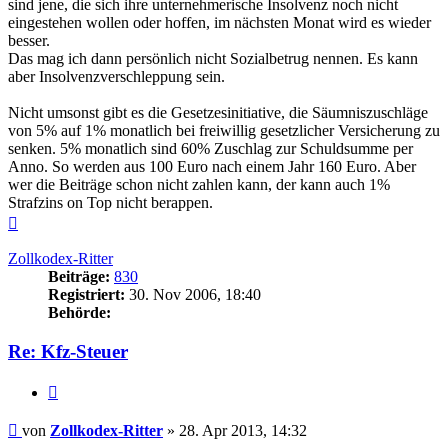
sind jene, die sich ihre unternehmerische Insolvenz noch nicht
eingestehen wollen oder hoffen, im nächsten Monat wird es wieder
besser.
Das mag ich dann persönlich nicht Sozialbetrug nennen. Es kann
aber Insolvenzverschleppung sein.
Nicht umsonst gibt es die Gesetzesinitiative, die Säumniszuschläge
von 5% auf 1% monatlich bei freiwillig gesetzlicher Versicherung zu
senken. 5% monatlich sind 60% Zuschlag zur Schuldsumme per
Anno. So werden aus 100 Euro nach einem Jahr 160 Euro. Aber
wer die Beiträge schon nicht zahlen kann, der kann auch 1%
Strafzins on Top nicht berappen.
Nach
oben
Zollkodex-Ritter
Beiträge:
830
Registriert:
30. Nov 2006, 18:40
Behörde:
Re: Kfz-Steuer
Zitieren
Beitrag
von
Zollkodex-Ritter
»
28. Apr 2013, 14:32