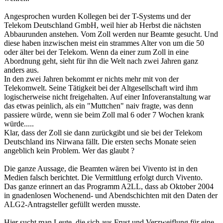
Angesprochen wurden Kollegen bei der T-Systems und der
Telekom Deutschland GmbH, weil hier ab Herbst die nächsten
Abbaurunden anstehen. Vom Zoll werden nur Beamte gesucht. Und
diese haben inzwischen meist ein strammes Alter von um die 50
oder älter bei der Telekom. Wenn da einer zum Zoll in eine
Abordnung geht, sieht für ihn die Welt nach zwei Jahren ganz
anders aus.
In den zwei Jahren bekommt er nichts mehr mit von der
Telekomwelt. Seine Tätigkeit bei der Altgesellschaft wird ihm
logischerweise nicht freigehalten. Auf einer Infoveranstaltung war
das etwas peinlich, als ein "Muttchen" naiv fragte, was denn
passiere würde, wenn sie beim Zoll mal 6 oder 7 Wochen krank
würde.....
Klar, dass der Zoll sie dann zurückgibt und sie bei der Telekom
Deutschland ins Nirwana fällt. Die ersten sechs Monate seien
angeblich kein Problem. Wer das glaubt ?
Die ganze Aussage, die Beamten wären bei Vivento ist in den
Medien falsch berichtet. Die Vermittlung erfolgt durch Vivento.
Das ganze erinnert an das Programm A2LL, dass ab Oktober 2004
in gnadenlosen Wochenend- und Abendschichten mit den Daten der
ALG2-Antragsteller gefüllt werden musste.
Hier sucht man Leute, die sich aus Frust und Verzweiflung für eine