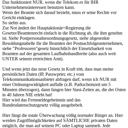
Das funktioniert NUR, wenn die Telekom es für IHR
Unternehmensinteressen benutzen kann.
Wenn der Beamte sich darauf bezieht, muss er seine Rechte vor
Gericht einklagen.
So siehts aus.
Zur Not ändert der Hauptaktionär=Regierung die
Gesetze/Beamtenrecht einfach in die Richtung ab, die ihm genehm
ist. Siehe Postpersonalneuordnungsgesetz, siehe abgesenkte
Besoldungstabelle für die Beamten der Postnachfolgeunternehmen,
siehe "Professoren"gesetz hinsichtlich der Einsetzbarkeit von
Beamten auf der gesamten Laufbahnbandbreite (also auch weit
UNTER seinem errreichten Amt).
Und wenn jetzt das neue Gesetz in Kraft tritt, dass man meine
persönlichen Daten (IP, Passwprter, etc.) vom
Telekommunikationsanbieter abfragen darf, wenn ich NUR mit
einer Ordnungswidrigkeit auffalle (z.B. Parkscheinzeit um 5
Minuten überzogen), dann fangen hier Stasi-Zeiten an, die der Osten
in 40 Jahren NIE erlebt hat!
Hier wird das Fernmeldegeheimnis und das
Bundesdatenschutzgesetz völlig ausgehebelt.
Hier fängt die totale Überwachung völlig normaler Bürger an. Hier
werden Zugriffmöglichkeiten auf SÄMTLICHE privaten Daten
möglich, die man auf seinem PC oder Laptop sammelt. Jede