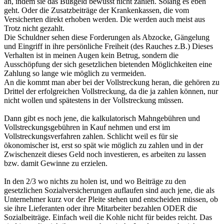
an, indem sie das Bußgeld bewusst nicht zahlen. Solang es eben
geht. Oder die Zusatzbeiträge der Krankenkassen, die vom
Versicherten direkt erhoben werden. Die werden auch meist aus
Trotz nicht gezahlt.
Die Schuldner sehen diese Forderungen als Abzocke, Gängelung
und Eingriff in ihre persönliche Freiheit (des Rauches z.B.) Dieses
Verhalten ist in meinen Augen kein Betrug, sondern die
Ausschöpfung der sich gesetzlichen bietenden Möglichkeiten eine
Zahlung so lange wie möglich zu vermeiden.
An die kommt man aber bei der Vollstreckung heran, die gehören zu
Drittel der erfolgreichen Vollstreckung, da die ja zahlen können, nur
nicht wollen und spätestens in der Vollstreckung müssen.
Dann gibt es noch jene, die kalkulatorisch Mahngebühren und
Vollstreckungsgebühren in Kauf nehmen und erst im
Vollstreckungsverfahren zahlen. Schlicht weil es für sie
ökonomischer ist, erst so spät wie möglich zu zahlen und in der
Zwischenzeit dieses Geld noch investieren, es arbeiten zu lassen
bzw. damit Gewinne zu erzielen.
In den 2/3 wo nichts zu holen ist, und wo Beiträge zu den
gesetzlichen Sozialversicherungen auflaufen sind auch jene, die als
Unternehmer kurz vor der Pleite stehen und entscheiden müssen, ob
sie ihre Lieferanten oder ihre Mitarbeiter bezahlen ODER die
Sozialbeiträge. Einfach weil die Kohle nicht für beides reicht. Das