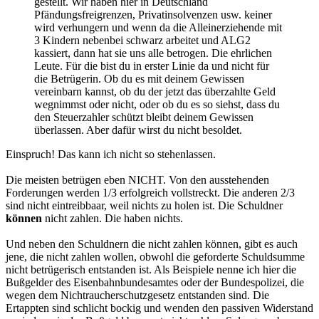
gestellt. Wir haben hier in Deutschland
Pfändungsfreigrenzen, Privatinsolvenzen usw. keiner
wird verhungern und wenn da die Alleinerziehende mit
3 Kindern nebenbei schwarz arbeitet und ALG2
kassiert, dann hat sie uns alle betrogen. Die ehrlichen
Leute. Für die bist du in erster Linie da und nicht für
die Betrügerin. Ob du es mit deinem Gewissen
vereinbarn kannst, ob du der jetzt das überzahlte Geld
wegnimmst oder nicht, oder ob du es so siehst, dass du
den Steuerzahler schützt bleibt deinem Gewissen
überlassen. Aber dafür wirst du nicht besoldet.
Einspruch! Das kann ich nicht so stehenlassen.
Die meisten betrügen eben NICHT. Von den ausstehenden
Forderungen werden 1/3 erfolgreich vollstreckt. Die anderen 2/3
sind nicht eintreibbaar, weil nichts zu holen ist. Die Schuldner
können
nicht zahlen. Die haben nichts.
Und neben den Schuldnern die nicht zahlen können, gibt es auch
jene, die nicht zahlen wollen, obwohl die geforderte Schuldsumme
nicht betrügerisch entstanden ist. Als Beispiele nenne ich hier die
Bußgelder des Eisenbahnbundesamtes oder der Bundespolizei, die
wegen dem Nichtraucherschutzgesetz entstanden sind. Die
Ertappten sind schlicht bockig und wenden den passiven Widerstand