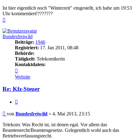
Ist hier eigentlich noch "Winterzeit" eingestellt, ich habe um 19:53
Uhr kommentiert!???????
Nach
oben
Bundesfreiwild
Beiträge:
1946
Registriert:
17. Jan 2011, 08:48
Behörde:
Tätigkeit:
Telekomikerin
Kontaktdaten:
Kontaktdaten
von
Website
Bundesfreiwild
Re: Kfz-Steuer
Zitieren
Beitrag
von
Bundesfreiwild
»
4. Mai 2013, 23:15
Telekom: Was Recht ist, ist denen egal. Vor allem das
Beamtenrecht/Beamtengesetze. Gelegentlich wohl auch das
Betriebsverfassungsrecht.