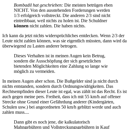
Bombadil hat geschrieben:
Die meisten betrügen eben
NICHT. Von den ausstehenden Forderungen werden
1/3 erfolgreich vollstreckt. Die anderen 2/3 sind nicht
eintreibbaar, weil nichts zu holen ist. Die Schuldner
können
nicht zahlen. Die haben nichts.
Ich kann da jetzt nichts widersprüchliches entdecken. Wenn 2/3 der
Leute nicht zahlen können, was sie eigentlich müssten, dann wird da
überwiegend zu Lasten anderer betrogen.
Dieses Verhalten ist in meinen Augen kein Betrug,
sondern die Ausschöpfung der sich gesetzlichen
bietenden Möglichkeiten eine Zahlung so lange wie
möglich zu vermeiden.
In meinen Augen aber schon. Die Bußgelder sind ja nicht durch
nichts entstanden, sondern durch Ordnungswidrigkeiten. Das
Rechtsempfinden dieser Leute ist egal, was zählt ist das Recht. Es ist
auch gegen meine pers. Freiheit, dass ich mit 55 km/h auf offener
Strecke ohne Grund einer Gefährdung anderer (Kindergärten,
Schulen usw.) bei angeordneten 50 km/h geblitzt werde und auch
zahlen muss....
Dann gibt es noch jene, die kalkulatorisch
Mahngebühren und Vollstreckungsgebühren in Kauf