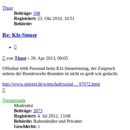
oben
Thust
Beiträge:
198
Registriert:
23. Okt 2010, 10:51
Behörde:
Re: Kfz-Steuer
Zitieren
Beitrag
von
Thust
»
29. Apr 2013, 09:05
Offenbar fehlt Personal beim Kfz-Steuereinzug, der Zuspruch
seitens der Bundeswehr-Beamten ist nicht so groß wie gedacht.
http://www.spiegel.de/wirtschaft/sozial ... 97072.html
Nach
oben
Torquemada
Moderator
Beiträge:
3973
Registriert:
4. Jul 2012, 13:08
Behörde:
Ruheständler und Privatier
Geschlecht: