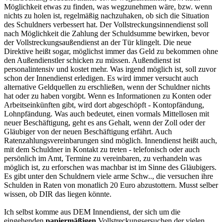
Möglichkeit etwas zu finden, was wegzunehmen wäre, bzw. wenn
nichts zu holen ist, regelmäßig nachzuhaken, ob sich die Situation
des Schuldners verbessert hat. Der Vollstreckungsinnendienst soll
nach Möglichkeit die Zahlung der Schuldsumme bewirken, bevor
der Vollstreckungsaußendienst an der Tür klingelt. Die neue
Direktive heißt sogar, möglichst immer das Geld zu bekommen ohne
den Außendienstler schicken zu müssen. Außendienst ist
personalintensiv und kostet mehr. Was irgend möglich ist, soll zuvor
schon der Innendienst erledigen. Es wird immer versucht auch
alternative Geldquellen zu erschließen, wenn der Schuldner nichts
hat oder zu haben vorgibt. Wenn es Informationen zu Konten oder
Arbeitseinkünften gibt, wird dort abgeschöpft - Kontopfändung,
Lohnpfändung. Was auch bedeutet, einen vormals Mittellosen mit
neuer Beschäftigung, geht es ans Gehalt, wenn der Zoll oder der
Gläubiger von der neuen Beschäftigung erfährt. Auch
Ratenzahlungsvereinbarungen sind möglich. Innendienst heißt auch,
mit dem Schuldner in Kontakt zu treten - telefonisch oder auch
persönlich im Amt, Termine zu vereinbaren, zu verhandeln was
möglich ist, zu erforschen was machbar ist im Sinne des Gläubigers.
Es gibt unter den Schuldnern viele arme Schw.., die versuchen ihre
Schulden in Raten von monatlich 20 Euro abzustottern. Musst selber
wissen, ob DIR das liegen könnte.
Ich selbst komme aus DEM Innendienst, der sich um die
eingehenden
papiermäßigen
Vollstreckungsersuchen der vielen