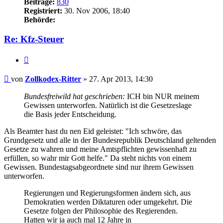
Beiträge:
830
Registriert:
30. Nov 2006, 18:40
Behörde:
Re: Kfz-Steuer
Zitieren
Beitrag
von
Zollkodex-Ritter
»
27. Apr 2013, 14:30
Bundesfreiwild hat geschrieben:
ICH bin NUR meinem
Gewissen unterworfen. Natürlich ist die Gesetzeslage
die Basis jeder Entscheidung.
Als Beamter hast du nen Eid geleistet: "Ich schwöre, das
Grundgesetz und alle in der Bundesrepublik Deutschland geltenden
Gesetze zu wahren und meine Amtspflichten gewissenhaft zu
erfüllen, so wahr mir Gott helfe." Da steht nichts von einem
Gewissen. Bundestagsabgeordnete sind nur ihrem Gewissen
unterworfen.
Regierungen und Regierungsformen ändern sich, aus
Demokratien werden Diktaturen oder umgekehrt. Die
Gesetze folgen der Philosophie des Regierenden.
Hatten wir ja auch mal 12 Jahre in