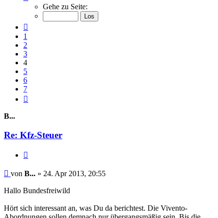
4
Gehe zu Seite:
von
7
Vorherige
1
2
3
4
5
6
7
Nächste
B...
Re: Kfz-Steuer
Zitieren
Beitrag
von
B...
»
24. Apr 2013, 20:55
Hallo Bundesfreiwild
Hört sich interessant an, was Du da berichtest. Die Vivento-
Abordnungen sollen demnach nur übergangsmäßig sein. Bis die