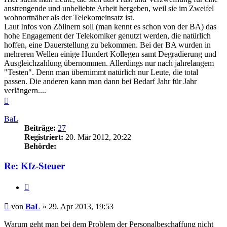
anstrengende und unbeliebte Arbeit hergeben, weil sie im Zweifel
wohnortnäher als der Telekomeinsatz ist.
Laut Infos von Zöllnern soll (man kennt es schon von der BA) das
hohe Engagement der Telekomiker genutzt werden, die natürlich
hoffen, eine Dauerstellung zu bekommen. Bei der BA wurden in
mehreren Wellen einige Hundert Kollegen samt Degradierung und
Ausgleichzahlung übernommen. Allerdings nur nach jahrelangem
"Testen". Denn man übernimmt natürlich nur Leute, die total
passen. Die anderen kann man dann bei Bedarf Jahr für Jahr
verlängern....
Nach
oben
BaL
Beiträge:
27
Registriert:
20. Mär 2012, 20:22
Behörde:
Re: Kfz-Steuer
Zitieren
Beitrag
von
BaL
»
29. Apr 2013, 19:53
Warum geht man bei dem Problem der Personalbeschaffung nicht