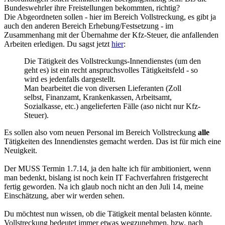
Bundeswehrler ihre Freistellungen bekommten, richtig?
Die Abgeordneten sollen - hier im Bereich Vollstreckung, es gibt ja
auch den anderen Bereich Erhebung/Festsetzung - im
Zusammenhang mit der Übernahme der Kfz-Steuer, die anfallenden
Arbeiten erledigen. Du sagst jetzt
hier
:
Die Tätigkeit des Vollstreckungs-Innendienstes (um den
geht es) ist ein recht anspruchsvolles Tätigkeitsfeld - so
wird es jedenfalls dargestellt.
Man bearbeitet die von diversen Lieferanten (Zoll
selbst, Finanzamt, Krankenkassen, Arbeitsamt,
Sozialkasse, etc.) angelieferten Fälle (aso nicht nur Kfz-
Steuer).
Es sollen also vom neuen Personal im Bereich Vollstreckung
alle
Tätigkeiten des Innendienstes gemacht werden. Das ist für mich eine
Neuigkeit.
Der MUSS Termin 1.7.14, ja den halte ich für ambitioniert, wenn
man bedenkt, bislang ist noch kein IT Fachverfahren fristgerecht
fertig geworden. Na ich glaub noch nicht an den Juli 14, meine
Einschätzung, aber wir werden sehen.
Du möchtest nun wissen, ob die Tätigkeit mental belasten könnte.
Vollstreckung bedeutet immer etwas wegzunehmen, bzw. nach