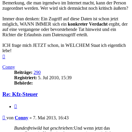
Bemerkung, die man irgendwo im Internet macht, kann der Person
zugeordnet werden. Wer wird sich demnächst noch kritisch äußern?
Immer dran denken: Ein Zugriff auf diese Daten ist schon jetzt
möglich, WANN IMMER sich ein
konkreter Verdacht
ergibt, der
auf eine vergangene oder bevorstehende Tat hinweist und ein
Richter die Erlaubnis zum Datenzugriff erteilt.
ICH frage mich JETZT schon, in WELCHEM Staat ich eigentlich
lebe!
Nach
oben
Conny
Beiträge:
290
Registriert:
5. Jul 2010, 15:39
Behörde:
Re: Kfz-Steuer
Zitieren
Beitrag
von
Conny
»
7. Mai 2013, 16:43
Bundesfreiwild hat geschrieben:
Und wenn jetzt das