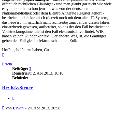
öffentlich rechtlichen Gläubiger - und man glaubt gar nicht wie viele
es gibt, oder hat schon jemand was von der deutschen
Nationalbibliothek oder dem Elektro Altgeräte Register gehört -
bearbeitet und elektronisch (derzeit noch mit dem alten IT-System,
das neue ist ..... natürlich nicht rechtzeitig zum Januar diesen Jahres
einsatzbereit gewesen) aufbereitet, so das der den Fall bearbeitende
Vollstreckungsinnendienst den Fall elektronisch vorfindet. WIR
haben keinen Kundenkontakt. Der andere Weg ist, die Gläubiger
geben den Fall gleich elektronisch an den Zoll.
Hoffe geholfen zu haben, Cu.
Nach
oben
Erwin
Beiträge:
3
Registriert:
2. Apr 2013, 16:16
Behörde:
Re: Kfz-Steuer
Zitieren
Beitrag
von
Erwin
»
24. Apr 2013, 20:58