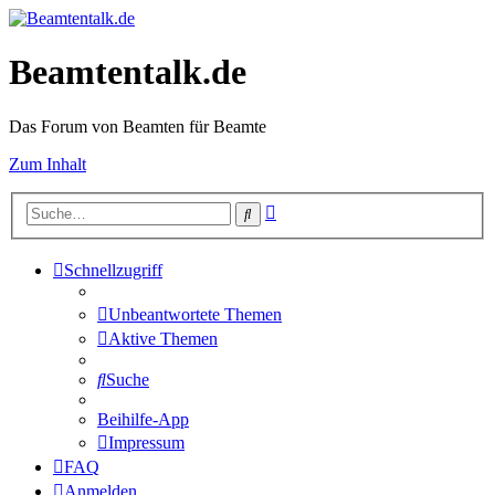
Beamtentalk.de
Das Forum von Beamten für Beamte
Zum Inhalt
Erweiterte
Suche
Suche
Schnellzugriff
Unbeantwortete Themen
Aktive Themen
Suche
Beihilfe-App
Impressum
FAQ
Anmelden