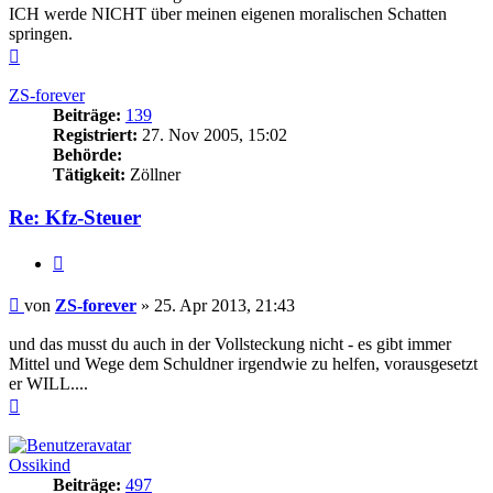
ICH werde NICHT über meinen eigenen moralischen Schatten
springen.
Nach
oben
ZS-forever
Beiträge:
139
Registriert:
27. Nov 2005, 15:02
Behörde:
Tätigkeit:
Zöllner
Re: Kfz-Steuer
Zitieren
Beitrag
von
ZS-forever
»
25. Apr 2013, 21:43
und das musst du auch in der Vollsteckung nicht - es gibt immer
Mittel und Wege dem Schuldner irgendwie zu helfen, vorausgesetzt
er WILL....
Nach
oben
Ossikind
Beiträge:
497