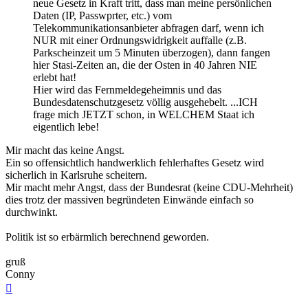
neue Gesetz in Kraft tritt, dass man meine persönlichen
Daten (IP, Passwprter, etc.) vom
Telekommunikationsanbieter abfragen darf, wenn ich
NUR mit einer Ordnungswidrigkeit auffalle (z.B.
Parkscheinzeit um 5 Minuten überzogen), dann fangen
hier Stasi-Zeiten an, die der Osten in 40 Jahren NIE
erlebt hat!
Hier wird das Fernmeldegeheimnis und das
Bundesdatenschutzgesetz völlig ausgehebelt. ...ICH
frage mich JETZT schon, in WELCHEM Staat ich
eigentlich lebe!
Mir macht das keine Angst.
Ein so offensichtlich handwerklich fehlerhaftes Gesetz wird
sicherlich in Karlsruhe scheitern.
Mir macht mehr Angst, dass der Bundesrat (keine CDU-Mehrheit)
dies trotz der massiven begründeten Einwände einfach so
durchwinkt.
Politik ist so erbärmlich berechnend geworden.
gruß
Conny
Nach
oben