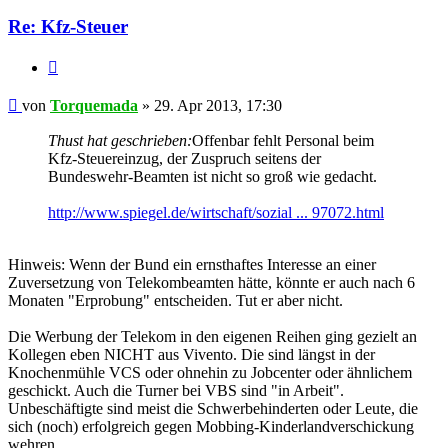
Re: Kfz-Steuer
Zitieren
Beitrag
von
Torquemada
»
29. Apr 2013, 17:30
Thust hat geschrieben:
Offenbar fehlt Personal beim
Kfz-Steuereinzug, der Zuspruch seitens der
Bundeswehr-Beamten ist nicht so groß wie gedacht.
http://www.spiegel.de/wirtschaft/sozial ... 97072.html
Hinweis: Wenn der Bund ein ernsthaftes Interesse an einer
Zuversetzung von Telekombeamten hätte, könnte er auch nach 6
Monaten "Erprobung" entscheiden. Tut er aber nicht.
Die Werbung der Telekom in den eigenen Reihen ging gezielt an
Kollegen eben NICHT aus Vivento. Die sind längst in der
Knochenmühle VCS oder ohnehin zu Jobcenter oder ähnlichem
geschickt. Auch die Turner bei VBS sind "in Arbeit".
Unbeschäftigte sind meist die Schwerbehinderten oder Leute, die
sich (noch) erfolgreich gegen Mobbing-Kinderlandverschickung
wehren.