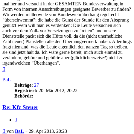
mal her und versucht in der GESAMTEN Bundesverwaltung in
Form von internen Ausschreibungen geeignete Bewerber zu finden?
Wir werden mittlerweile von Bundeswehrüberhang regelrecht
"überschwemmt"; die habe die Gunst der Stunde für den Absprung
genutzt-wem will man es verdenken: Die Leute versuchen sich -
auch vor dem Zoll- vor Versetzungen zu "retten" und unsere
Dienststelle packt sich die Hütte voll, da die (nicht unerhebliche
Zahl neuer) Planstellen alle den Überhangvermerk haben. Allerdings
fragt niemand, was die Leute eigentlich den ganzen Tag so treiben,
sie sind jetzt halt da. Ich wäre gerne bereit, mich auch einmal zu
verändern, gehöre und gehörte aber (glücklicherweise?) nicht zu
irgendwelchen "Überhängen".
Nach
oben
BaL
Beiträge:
27
Registriert:
20. Mär 2012, 20:22
Behörde:
Re: Kfz-Steuer
Zitieren
Beitrag
von
BaL
»
29. Apr 2013, 20:23