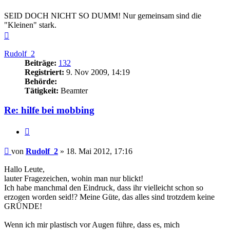
SEID DOCH NICHT SO DUMM! Nur gemeinsam sind die
"Kleinen" stark.
Nach
oben
Rudolf_2
Beiträge:
132
Registriert:
9. Nov 2009, 14:19
Behörde:
Tätigkeit:
Beamter
Re: hilfe bei mobbing
Zitieren
Beitrag
von
Rudolf_2
»
18. Mai 2012, 17:16
Hallo Leute,
lauter Fragezeichen, wohin man nur blickt!
Ich habe manchmal den Eindruck, dass ihr vielleicht schon so
erzogen worden seid!? Meine Güte, das alles sind trotzdem keine
GRÜNDE!
Wenn ich mir plastisch vor Augen führe, dass es, mich