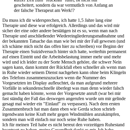
gescheitert, sondern da war vermutlich von Anfang an
der falsche Therapeut am Werk!?
Da muss ich dir widersprechen, ich hatte 1,5 Jahre lang eine
Therapie und diese war erfolgreich. Allerdings und das wird mir
sicher der eine oder andere bestätigen ist es so, wenn man nach
Therapie und anschließender Wiedereingliederungsmaßnahme und
der bekannten Tatsache das man wie bei mir der Fall gewesen (und
ich schäme mich nicht das offen hier zu schreiben) vor Beginn der
Therapie einen Suizidversuch hinter sich hatte, weiterhin permanent
auf einen Eintritt und die Arbeitsbelastung immer mehr und mehr
wird und ich leider zu der Sorte Mensch gehöre, die schwer Nein
sagen kann, dann kommt der Rückfall eben schneller als wenn man
in Ruhe wieder seinem Dienst nachgehen kann ohne beim Klingeln
des Telefons zusammenzuzucken wenn die Nummer des
Vorgesetzten im Display aufleuchtet, da man aufgrund mehrere
Vorfälle in sekundenschnelle überlegt was man denn wieder falsch
gemacht haben könnte, wenn der Vorgesetzte anruft (war bei mir
fast ständig der Fall das deswegen angerufen wurde um mir gelinde
gesagt mal wieder ein "Einlauf" zu verpassen). Nach dem ersten
Zusammenbruch hat man dann eben wie Gerda schon schrieb
irgendwann keine Kraft mehr gegen Windmühlen anzukämpfen,
sondern man will einfach nur noch seine Ruhe haben.
Ich für meinen Teil habe es nicht bereut den vorzeitigen Ruhestand
beantragt zu haben, meine Gesundheit dankt es mir. Ich habe