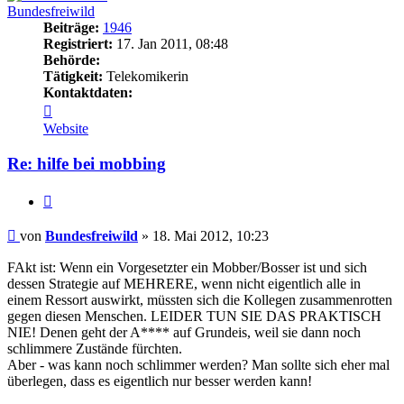
Bundesfreiwild
Beiträge:
1946
Registriert:
17. Jan 2011, 08:48
Behörde:
Tätigkeit:
Telekomikerin
Kontaktdaten:
Kontaktdaten
von
Website
Bundesfreiwild
Re: hilfe bei mobbing
Zitieren
Beitrag
von
Bundesfreiwild
»
18. Mai 2012, 10:23
FAkt ist: Wenn ein Vorgesetzter ein Mobber/Bosser ist und sich
dessen Strategie auf MEHRERE, wenn nicht eigentlich alle in
einem Ressort auswirkt, müssten sich die Kollegen zusammenrotten
gegen diesen Menschen. LEIDER TUN SIE DAS PRAKTISCH
NIE! Denen geht der A**** auf Grundeis, weil sie dann noch
schlimmere Zustände fürchten.
Aber - was kann noch schlimmer werden? Man sollte sich eher mal
überlegen, dass es eigentlich nur besser werden kann!