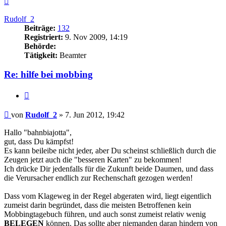
oben
Rudolf_2
Beiträge:
132
Registriert:
9. Nov 2009, 14:19
Behörde:
Tätigkeit:
Beamter
Re: hilfe bei mobbing
Zitieren
Beitrag
von
Rudolf_2
»
7. Jun 2012, 19:42
Hallo "bahnbiajotta",
gut, dass Du kämpfst!
Es kann beileibe nicht jeder, aber Du scheinst schließlich durch die
Zeugen jetzt auch die "besseren Karten" zu bekommen!
Ich drücke Dir jedenfalls für die Zukunft beide Daumen, und dass
die Verursacher endlich zur Rechenschaft gezogen werden!
Dass vom Klageweg in der Regel abgeraten wird, liegt eigentlich
zumeist darin begründet, dass die meisten Betroffenen kein
Mobbingtagebuch führen, und auch sonst zumeist relativ wenig
BELEGEN
können. Das sollte aber niemanden daran hindern von