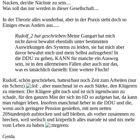
Nacken, der/die Nächste zu sein....
Was soll das nur werden in dieser Gesellschaft....
In der Theorie alles wunderbar, aber in der Praxis sieht doch so
Einiges etwas Anders aus.....
Rudolf_2 hat geschrieben:
Meine Gangart hat mich
nicht davor bewahrt ebenfalls unter bestimmten
Auswirkungen des Systems zu leiden, sie hat mich aber
davor bewahrt mich und mein Selbst aufzugeben! In
die DDU zu gehen, KANN für manche ein Ausweg
sein, ist in den allermeisten Fällen aber auch nur das,
was es tatsächlich darstellt: Eine weitere Flucht!
Rudolf, schön geschrieben, hattest/hast noch Zeit zum Arbeiten (nur
ein Scherz)
, aber manchmal ist es auch Stärke, den Klügeren
zu miemen: Der Klügere gibt nach und ist sich irgendwann zu
schade, für den ganzen Mist der sich im öD so aufgetan hat, da kann
man ruhiger leben. Insofern manchmal lieber in die DDU und die,
wenn auch geringere Pension genießen, mit nem netten
20Stundenjob aufstocken und taff bleiben, als vorher zusammen zu
brechen, weil seelisch und körperlich alles marode ist und nix mehr
vom Leben zu haben
Gerda