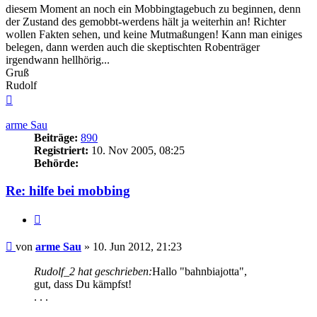
diesem Moment an noch ein Mobbingtagebuch zu beginnen, denn
der Zustand des gemobbt-werdens hält ja weiterhin an! Richter
wollen Fakten sehen, und keine Mutmaßungen! Kann man einiges
belegen, dann werden auch die skeptischten Robenträger
irgendwann hellhörig...
Gruß
Rudolf
Nach
oben
arme Sau
Beiträge:
890
Registriert:
10. Nov 2005, 08:25
Behörde:
Re: hilfe bei mobbing
Zitieren
Beitrag
von
arme Sau
»
10. Jun 2012, 21:23
Rudolf_2 hat geschrieben:
Hallo "bahnbiajotta",
gut, dass Du kämpfst!
. . .