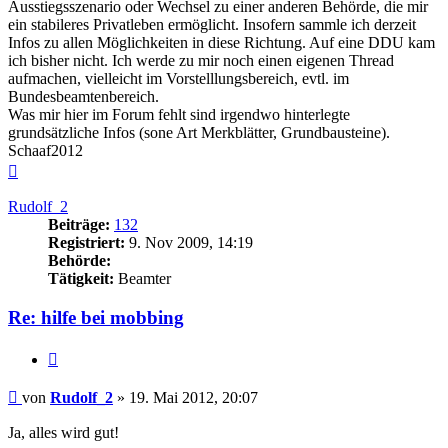
Ausstiegsszenario oder Wechsel zu einer anderen Behörde, die mir
ein stabileres Privatleben ermöglicht. Insofern sammle ich derzeit
Infos zu allen Möglichkeiten in diese Richtung. Auf eine DDU kam
ich bisher nicht. Ich werde zu mir noch einen eigenen Thread
aufmachen, vielleicht im Vorstelllungsbereich, evtl. im
Bundesbeamtenbereich.
Was mir hier im Forum fehlt sind irgendwo hinterlegte
grundsätzliche Infos (sone Art Merkblätter, Grundbausteine).
Schaaf2012
Nach
oben
Rudolf_2
Beiträge:
132
Registriert:
9. Nov 2009, 14:19
Behörde:
Tätigkeit:
Beamter
Re: hilfe bei mobbing
Zitieren
Beitrag
von
Rudolf_2
»
19. Mai 2012, 20:07
Ja, alles wird gut!