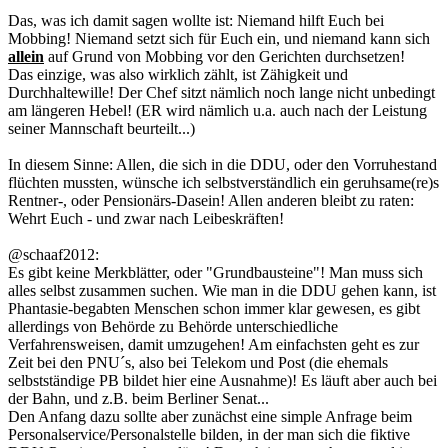
Das, was ich damit sagen wollte ist: Niemand hilft Euch bei
Mobbing! Niemand setzt sich für Euch ein, und niemand kann sich
allein
auf Grund von Mobbing vor den Gerichten durchsetzen!
Das einzige, was also wirklich zählt, ist Zähigkeit und
Durchhaltewille! Der Chef sitzt nämlich noch lange nicht unbedingt
am längeren Hebel! (ER wird nämlich u.a. auch nach der Leistung
seiner Mannschaft beurteilt...)
In diesem Sinne: Allen, die sich in die DDU, oder den Vorruhestand
flüchten mussten, wünsche ich selbstverständlich ein geruhsame(re)s
Rentner-, oder Pensionärs-Dasein! Allen anderen bleibt zu raten:
Wehrt Euch - und zwar nach Leibeskräften!
@schaaf2012:
Es gibt keine Merkblätter, oder "Grundbausteine"! Man muss sich
alles selbst zusammen suchen. Wie man in die DDU gehen kann, ist
Phantasie-begabten Menschen schon immer klar gewesen, es gibt
allerdings von Behörde zu Behörde unterschiedliche
Verfahrensweisen, damit umzugehen! Am einfachsten geht es zur
Zeit bei den PNU´s, also bei Telekom und Post (die ehemals
selbstständige PB bildet hier eine Ausnahme)! Es läuft aber auch bei
der Bahn, und z.B. beim Berliner Senat...
Den Anfang dazu sollte aber zunächst eine simple Anfrage beim
Personalservice/Personalstelle bilden, in der man sich die fiktive