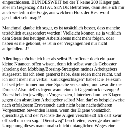
eingeschlossen, BUNDESWEIT bei der T keine 200 Kläger gab,
aber im Gegenzug ZIGTAUSENDE Betroffene, dann stelle ich mir
auch weiterhin die Frage, aus welchem Holz der Rest wohl
geschnitzt sein mag!?
Manchmal glaube ich sogar, es ist tatsächlich besser, dass manche
tatsächlich ausgesondert werden! Vielleicht können sie ja wirklich
dem Stress des heutigen Arbeitslebens nicht mehr folgen, oder
haben es nie gekonnt, es ist in der Vergangenheit nur nicht
aufgefallen...!?
Allerdings möchte ich hier als selbst Betroffener doch ein paar
kleine Nuancen offen wissen, denn ich selbst war als Gebosster
jahrelang den Mobbing/Bossing-Strategien meines Arbeitgebers
ausgesetzt, bis ich eben gemerkt habe, dass reden nicht reicht, und
ich nicht mehr nur verbal "zurückgeschlagen" habe! Die Telekom
hat seit jeher immer nur eine Sprache verstanden, und zwar die des
Drucks! Also hieß es irgendwann einmal: Gegendruck erzeugen!
Zuerst bei den jeweiligen Vorgesetzten, hinterher dann per Klagen
gegen den abstrakten Arbeitgeber selbst! Man darf es beispielsweise
nach erfolglosem Erstversuch auch nicht beim nächsthöheren
Vorgesetzten bewenden lassen, wenn der Eigene vorsätzlich
querschlägt, und der Nächste die Augen verschließt! Ich darf zwar
offiziell nur den sog. "Dienstweg" beschreiten, erzeuge aber unter
Umgehung dieses manchmal schlicht untauglichen Weges eine