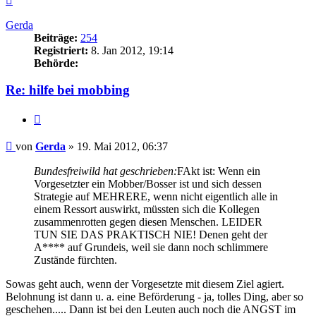
oben
Gerda
Beiträge:
254
Registriert:
8. Jan 2012, 19:14
Behörde:
Re: hilfe bei mobbing
Zitieren
Beitrag
von
Gerda
»
19. Mai 2012, 06:37
Bundesfreiwild hat geschrieben:
FAkt ist: Wenn ein
Vorgesetzter ein Mobber/Bosser ist und sich dessen
Strategie auf MEHRERE, wenn nicht eigentlich alle in
einem Ressort auswirkt, müssten sich die Kollegen
zusammenrotten gegen diesen Menschen. LEIDER
TUN SIE DAS PRAKTISCH NIE! Denen geht der
A**** auf Grundeis, weil sie dann noch schlimmere
Zustände fürchten.
Sowas geht auch, wenn der Vorgesetzte mit diesem Ziel agiert.
Belohnung ist dann u. a. eine Beförderung - ja, tolles Ding, aber so
geschehen..... Dann ist bei den Leuten auch noch die ANGST im