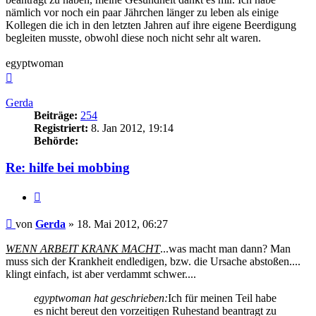
nämlich vor noch ein paar Jährchen länger zu leben als einige
Kollegen die ich in den letzten Jahren auf ihre eigene Beerdigung
begleiten musste, obwohl diese noch nicht sehr alt waren.
egyptwoman
Nach
oben
Gerda
Beiträge:
254
Registriert:
8. Jan 2012, 19:14
Behörde:
Re: hilfe bei mobbing
Zitieren
Beitrag
von
Gerda
»
18. Mai 2012, 06:27
WENN ARBEIT KRANK MACHT
...was macht man dann? Man
muss sich der Krankheit endledigen, bzw. die Ursache abstoßen....
klingt einfach, ist aber verdammt schwer....
egyptwoman hat geschrieben:
Ich für meinen Teil habe
es nicht bereut den vorzeitigen Ruhestand beantragt zu