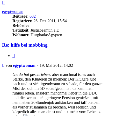
Nach
oben
egyptwoman
Beiträge:
682
Registriert:
26. Dez 2011, 15:54
Behörde:
Tätigkeit:
Justizbeamtin a.D.
Wohnort:
Hurghada/Ägypten
Re: hilfe bei mobbing
Zitieren
Beitrag
von
egyptwoman
»
19. Mai 2012, 14:02
Gerda hat geschrieben:
aber manchmal ist es auch
Stärke, den Klügeren zu miemen: Der Klügere gibt
nach und ist sich irgendwann zu schade, für den ganzen
Mist der sich im öD so aufgetan hat, da kann man
ruhiger leben. Insofern manchmal lieber in die DDU
und die, wenn auch geringere Pension genießen, mit
nem netten 20Stundenjob aufstocken und taff bleiben,
als vorher zusammen zu brechen, weil seelisch und
körperlich alles marode ist und nix mehr vom Leben zu