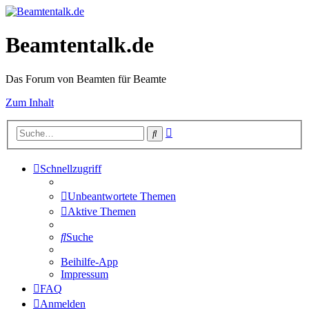
Beamtentalk.de
Das Forum von Beamten für Beamte
Zum Inhalt
Erweiterte
Suche
Suche
Schnellzugriff
Unbeantwortete Themen
Aktive Themen
Suche
Beihilfe-App
Impressum
FAQ
Anmelden