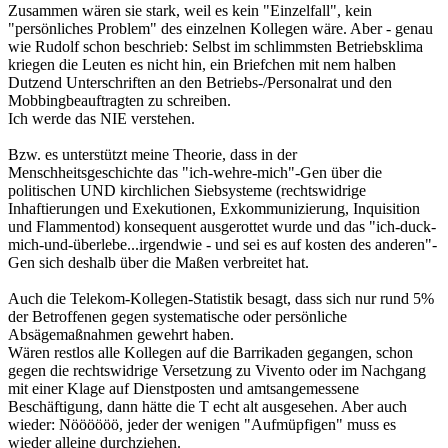
Zusammen wären sie stark, weil es kein "Einzelfall", kein
"persönliches Problem" des einzelnen Kollegen wäre. Aber - genau
wie Rudolf schon beschrieb: Selbst im schlimmsten Betriebsklima
kriegen die Leuten es nicht hin, ein Briefchen mit nem halben
Dutzend Unterschriften an den Betriebs-/Personalrat und den
Mobbingbeauftragten zu schreiben.
Ich werde das NIE verstehen.
Bzw. es unterstützt meine Theorie, dass in der
Menschheitsgeschichte das "ich-wehre-mich"-Gen über die
politischen UND kirchlichen Siebsysteme (rechtswidrige
Inhaftierungen und Exekutionen, Exkommunizierung, Inquisition
und Flammentod) konsequent ausgerottet wurde und das "ich-duck-
mich-und-überlebe...irgendwie - und sei es auf kosten des anderen"-
Gen sich deshalb über die Maßen verbreitet hat.
Auch die Telekom-Kollegen-Statistik besagt, dass sich nur rund 5%
der Betroffenen gegen systematische oder persönliche
Absägemaßnahmen gewehrt haben.
Wären restlos alle Kollegen auf die Barrikaden gegangen, schon
gegen die rechtswidrige Versetzung zu Vivento oder im Nachgang
mit einer Klage auf Dienstposten und amtsangemessene
Beschäftigung, dann hätte die T echt alt ausgesehen. Aber auch
wieder: Nöööööö, jeder der wenigen "Aufmüpfigen" muss es
wieder alleine durchziehen.