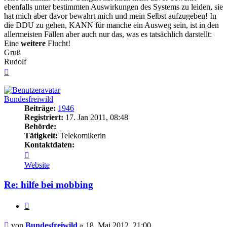
ebenfalls unter bestimmten Auswirkungen des Systems zu leiden, sie
hat mich aber davor bewahrt mich und mein Selbst aufzugeben! In
die DDU zu gehen, KANN für manche ein Ausweg sein, ist in den
allermeisten Fällen aber auch nur das, was es tatsächlich darstellt:
Eine
weitere
Flucht!
Gruß
Rudolf
Nach
oben
Bundesfreiwild
Beiträge:
1946
Registriert:
17. Jan 2011, 08:48
Behörde:
Tätigkeit:
Telekomikerin
Kontaktdaten:
Kontaktdaten
von
Website
Bundesfreiwild
Re: hilfe bei mobbing
Zitieren
Beitrag
von
Bundesfreiwild
»
18. Mai 2012, 21:00