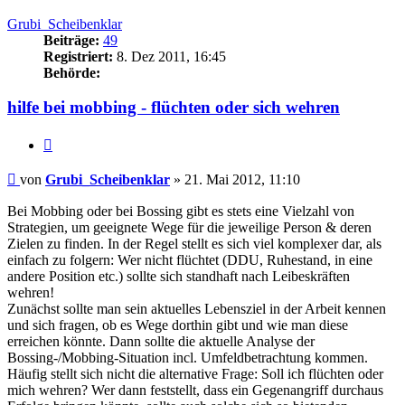
oben
Grubi_Scheibenklar
Beiträge:
49
Registriert:
8. Dez 2011, 16:45
Behörde:
hilfe bei mobbing - flüchten oder sich wehren
Zitieren
Beitrag
von
Grubi_Scheibenklar
»
21. Mai 2012, 11:10
Bei Mobbing oder bei Bossing gibt es stets eine Vielzahl von
Strategien, um geeignete Wege für die jeweilige Person & deren
Zielen zu finden. In der Regel stellt es sich viel komplexer dar, als
einfach zu folgern: Wer nicht flüchtet (DDU, Ruhestand, in eine
andere Position etc.) sollte sich standhaft nach Leibeskräften
wehren!
Zunächst sollte man sein aktuelles Lebensziel in der Arbeit kennen
und sich fragen, ob es Wege dorthin gibt und wie man diese
erreichen könnte. Dann sollte die aktuelle Analyse der
Bossing-/Mobbing-Situation incl. Umfeldbetrachtung kommen.
Häufig stellt sich nicht die alternative Frage: Soll ich flüchten oder
mich wehren? Wer dann feststellt, dass ein Gegenangriff durchaus