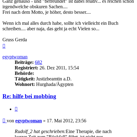
Ganz genauso - und "befreundet" ist dabei relativ... es reichen schon
irgendwelche obskuren Sachen....
Frei nach dem Motto, je höher, desto besser....
Wenn ich mal alles durch habe, sollte ich vielleicht ein Buch
schreiben.... aber naja, das geht ja echt Vielen so...
Gruss Gerda
Nach
oben
egyptwoman
Beiträge:
682
Registriert:
26. Dez 2011, 15:54
Behörde:
Tätigkeit:
Justizbeamtin a.D.
Wohnort:
Hurghada/Ägypten
Re: hilfe bei mobbing
Zitieren
Beitrag
von
egyptwoman
»
17. Mai 2012, 23:56
Rudolf_2 hat geschrieben:
Eine Therapie, die nach
kurzer Zeit zum "Rückfall" führt, ist nicht nur