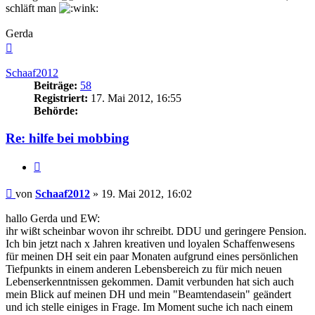
schläft man
Gerda
Nach
oben
Schaaf2012
Beiträge:
58
Registriert:
17. Mai 2012, 16:55
Behörde:
Re: hilfe bei mobbing
Zitieren
Beitrag
von
Schaaf2012
»
19. Mai 2012, 16:02
hallo Gerda und EW:
ihr wißt scheinbar wovon ihr schreibt. DDU und geringere Pension.
Ich bin jetzt nach x Jahren kreativen und loyalen Schaffenwesens
für meinen DH seit ein paar Monaten aufgrund eines persönlichen
Tiefpunkts in einem anderen Lebensbereich zu für mich neuen
Lebenserkenntnissen gekommen. Damit verbunden hat sich auch
mein Blick auf meinen DH und mein "Beamtendasein" geändert
und ich stelle einiges in Frage. Im Moment suche ich nach einem