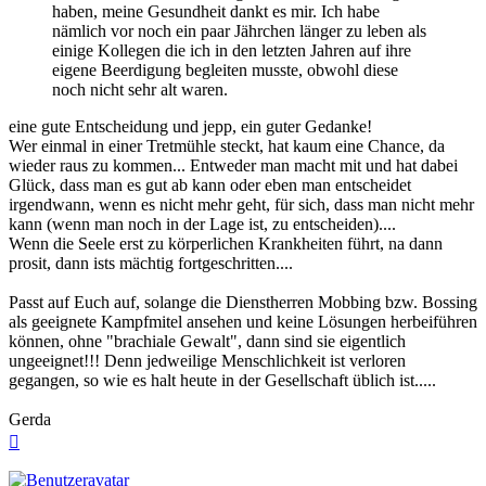
haben, meine Gesundheit dankt es mir. Ich habe
nämlich vor noch ein paar Jährchen länger zu leben als
einige Kollegen die ich in den letzten Jahren auf ihre
eigene Beerdigung begleiten musste, obwohl diese
noch nicht sehr alt waren.
eine gute Entscheidung und jepp, ein guter Gedanke!
Wer einmal in einer Tretmühle steckt, hat kaum eine Chance, da
wieder raus zu kommen... Entweder man macht mit und hat dabei
Glück, dass man es gut ab kann oder eben man entscheidet
irgendwann, wenn es nicht mehr geht, für sich, dass man nicht mehr
kann (wenn man noch in der Lage ist, zu entscheiden)....
Wenn die Seele erst zu körperlichen Krankheiten führt, na dann
prosit, dann ists mächtig fortgeschritten....
Passt auf Euch auf, solange die Dienstherren Mobbing bzw. Bossing
als geeignete Kampfmitel ansehen und keine Lösungen herbeiführen
können, ohne "brachiale Gewalt", dann sind sie eigentlich
ungeeignet!!! Denn jedweilige Menschlichkeit ist verloren
gegangen, so wie es halt heute in der Gesellschaft üblich ist.....
Gerda
Nach
oben