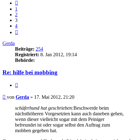
Vorherige
1
2
3
4
Nächste
Gerda
Beiträge:
254
Registriert:
8. Jan 2012, 19:14
Behörde:
Re: hilfe bei mobbing
Zitieren
Beitrag
von
Gerda
»
17. Mai 2012, 21:20
schäferhund hat geschrieben:
Beschwerde beim
nächsthöheren Vorgesetzten kann auch daneben gehen,
wenn dieser vielleicht sogar mit dem Peiniger
befreundet ist oder sogar selbst den Auftrag zum
mobben gegeben hat.