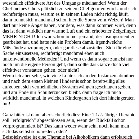
wesentlich effektivere Art des Umgangs miteinander! Wenn der
Chef meines Chefs plötzlich zu seinem Chef gerufen wird - und sich
rechtfertigen muss, warum es in seinem Laden nicht richtig läuft,
dann trennt sich manchmal schon hier die Spreu vom Weizen! Man
darf nur keine Angst haben, vor dem, was dann kommen wird, denn
das ist dann wirklich nur warme Luft und ein erhobener Zeigefinger,
MEHR NICHT! Ich war schon immer jemand, der lösungsorientiert
gearbeitet hat, und hatte nie ein Problem damit, irgendwelche
Mißstände anzuprangern, oder gar diese abzustellen. Sich für eine
Sache einzusetzen, rechtfertigt manchmal eben auch
unkonventionelle Methoden! Und wenn es dann sogar zumeist nur
noch um die eigene Person geht, dann sollte das Ganze doch viel
effektiver vonstatten gehen, oder nicht?
Wenn ich aber sehe, wie viele Leute sich an den Instanzen abmühen
und nach dem ersten kleinen Hindernis schon bereitwillig alles
aufgeben, sich vermeintlichen Systemzwängen geschlagen geben,
und am Ende nur Schulterzucken bleibt, dann frage ich mich
wirklich manchmal, in welchen Kindergarten ich dort hineingeraten
bin!
Ganz bitter ist dann aber sicherlich dies: Eine 1 1/2-jährige Therapie
soll "erfolgreich" abgeschlossen sein, wenn der Rückfall schon
vorprogrammiert ist? Das kann weder wahr sein, noch kann man
sich das selbst schönreden, oder?
Beispielsweise ist eine Therapie bei Alkoholikern dann erfolgreich