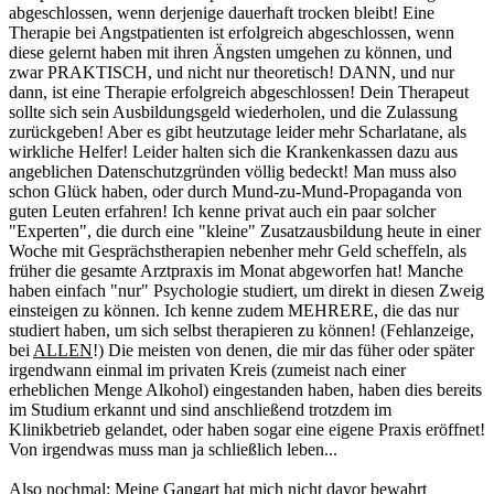
abgeschlossen, wenn derjenige dauerhaft trocken bleibt! Eine
Therapie bei Angstpatienten ist erfolgreich abgeschlossen, wenn
diese gelernt haben mit ihren Ängsten umgehen zu können, und
zwar PRAKTISCH, und nicht nur theoretisch! DANN, und nur
dann, ist eine Therapie erfolgreich abgeschlossen! Dein Therapeut
sollte sich sein Ausbildungsgeld wiederholen, und die Zulassung
zurückgeben! Aber es gibt heutzutage leider mehr Scharlatane, als
wirkliche Helfer! Leider halten sich die Krankenkassen dazu aus
angeblichen Datenschutzgründen völlig bedeckt! Man muss also
schon Glück haben, oder durch Mund-zu-Mund-Propaganda von
guten Leuten erfahren! Ich kenne privat auch ein paar solcher
"Experten", die durch eine "kleine" Zusatzausbildung heute in einer
Woche mit Gesprächstherapien nebenher mehr Geld scheffeln, als
früher die gesamte Arztpraxis im Monat abgeworfen hat! Manche
haben einfach "nur" Psychologie studiert, um direkt in diesen Zweig
einsteigen zu können. Ich kenne zudem MEHRERE, die das nur
studiert haben, um sich selbst therapieren zu können! (Fehlanzeige,
bei
ALLEN
!) Die meisten von denen, die mir das füher oder später
irgendwann einmal im privaten Kreis (zumeist nach einer
erheblichen Menge Alkohol) eingestanden haben, haben dies bereits
im Studium erkannt und sind anschließend trotzdem im
Klinikbetrieb gelandet, oder haben sogar eine eigene Praxis eröffnet!
Von irgendwas muss man ja schließlich leben...
Also nochmal: Meine Gangart hat mich nicht davor bewahrt