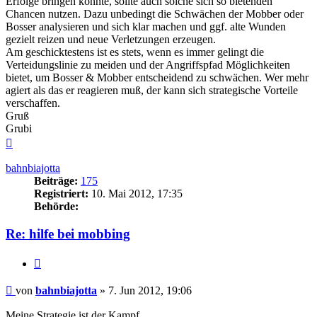
Erfolge bringen könnte, sollte auch solche sich so bietenden
Chancen nutzen. Dazu unbedingt die Schwächen der Mobber oder
Bosser analysieren und sich klar machen und ggf. alte Wunden
gezielt reizen und neue Verletzungen erzeugen.
Am geschicktestens ist es stets, wenn es immer gelingt die
Verteidungslinie zu meiden und der Angriffspfad Möglichkeiten
bietet, um Bosser & Mobber entscheidend zu schwächen. Wer mehr
agiert als das er reagieren muß, der kann sich strategische Vorteile
verschaffen.
Gruß
Grubi
Nach
oben
bahnbiajotta
Beiträge:
175
Registriert:
10. Mai 2012, 17:35
Behörde:
Re: hilfe bei mobbing
Zitieren
Beitrag
von
bahnbiajotta
»
7. Jun 2012, 19:06
Meine Strategie ist der Kampf.