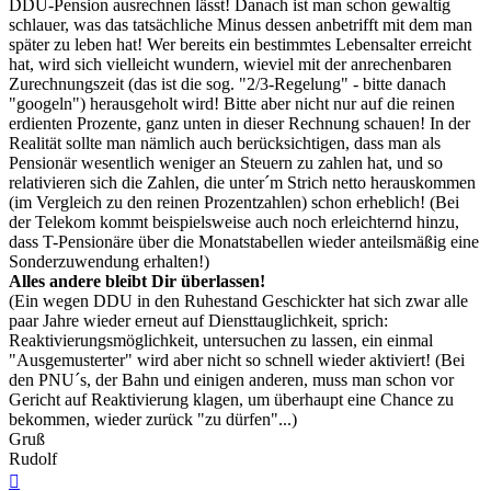
DDU-Pension ausrechnen lässt! Danach ist man schon gewaltig
schlauer, was das tatsächliche Minus dessen anbetrifft mit dem man
später zu leben hat! Wer bereits ein bestimmtes Lebensalter erreicht
hat, wird sich vielleicht wundern, wieviel mit der anrechenbaren
Zurechnungszeit (das ist die sog. "2/3-Regelung" - bitte danach
"googeln") herausgeholt wird! Bitte aber nicht nur auf die reinen
erdienten Prozente, ganz unten in dieser Rechnung schauen! In der
Realität sollte man nämlich auch berücksichtigen, dass man als
Pensionär wesentlich weniger an Steuern zu zahlen hat, und so
relativieren sich die Zahlen, die unter´m Strich netto herauskommen
(im Vergleich zu den reinen Prozentzahlen) schon erheblich! (Bei
der Telekom kommt beispielsweise auch noch erleichternd hinzu,
dass T-Pensionäre über die Monatstabellen wieder anteilsmäßig eine
Sonderzuwendung erhalten!)
Alles andere bleibt Dir überlassen!
(Ein wegen DDU in den Ruhestand Geschickter hat sich zwar alle
paar Jahre wieder erneut auf Diensttauglichkeit, sprich:
Reaktivierungsmöglichkeit, untersuchen zu lassen, ein einmal
"Ausgemusterter" wird aber nicht so schnell wieder aktiviert! (Bei
den PNU´s, der Bahn und einigen anderen, muss man schon vor
Gericht auf Reaktivierung klagen, um überhaupt eine Chance zu
bekommen, wieder zurück "zu dürfen"...)
Gruß
Rudolf
Nach