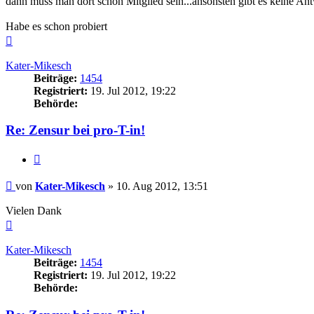
dann muss man dort schon Mitglied sein...ansonsten gibt es keine Ant
Habe es schon probiert
Nach
oben
Kater-Mikesch
Beiträge:
1454
Registriert:
19. Jul 2012, 19:22
Behörde:
Re: Zensur bei pro-T-in!
Zitieren
Beitrag
von
Kater-Mikesch
»
10. Aug 2012, 13:51
Vielen Dank
Nach
oben
Kater-Mikesch
Beiträge:
1454
Registriert:
19. Jul 2012, 19:22
Behörde: