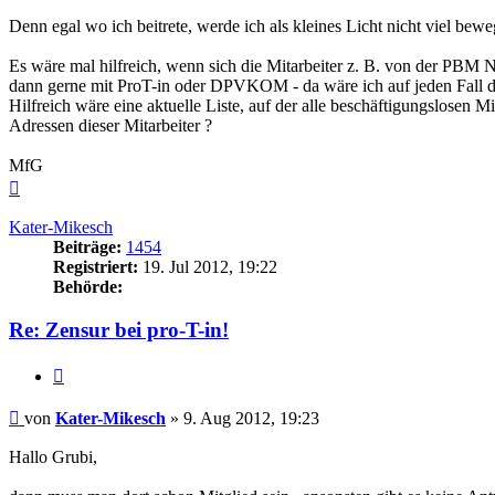
Denn egal wo ich beitrete, werde ich als kleines Licht nicht viel bew
Es wäre mal hilfreich, wenn sich die Mitarbeiter z. B. von der PBM N
dann gerne mit ProT-in oder DPVKOM - da wäre ich auf jeden Fall da
Hilfreich wäre eine aktuelle Liste, auf der alle beschäftigungslose
Adressen dieser Mitarbeiter ?
MfG
Nach
oben
Kater-Mikesch
Beiträge:
1454
Registriert:
19. Jul 2012, 19:22
Behörde:
Re: Zensur bei pro-T-in!
Zitieren
Beitrag
von
Kater-Mikesch
»
9. Aug 2012, 19:23
Hallo Grubi,