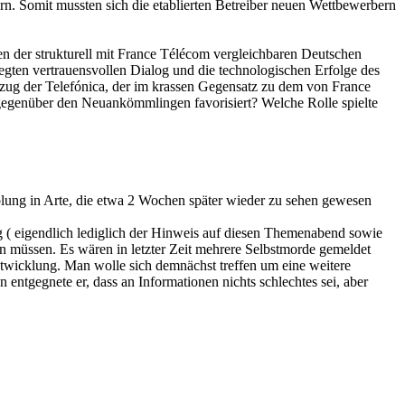
n. Somit mussten sich die etablierten Betreiber neuen Wettbewerbern
 der strukturell mit France Télécom vergleichbaren Deutschen
gten vertrauensvollen Dialog und die technologischen Erfolge des
eszug der Telefónica, der im krassen Gegensatz zu dem von France
egenüber den Neuankömmlingen favorisiert? Welche Rolle spielte
rholung in Arte, die etwa 2 Wochen später wieder zu sehen gewesen
ag ( eigendlich lediglich der Hinweis auf diesen Themenabend sowie
en müssen. Es wären in letzter Zeit mehrere Selbstmorde gemeldet
twicklung. Man wolle sich demnächst treffen um eine weitere
gegnete er, dass an Informationen nichts schlechtes sei, aber