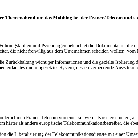
ef der Themenabend um das Mobbing bei der France-Telecom und spä
Führungskräften und Psychologen beleuchtet die Dokumentation die une
eiter, die nicht freiwillig aus dem Unternehmen scheiden wollten, v
urückhaltung wichtiger Informationen und die gezielte Isolierung der 
rmen erdachtes und umgesetztes System, dessen verheerende Auswirkung
sunternehmen France Télécom von einer schweren Krise erschüttert, an
härter als andere europäische Telekommunikationsbetreiber, die ebenf
on die Liberalisierung der Telekommunikationsdienste mit einer Umse