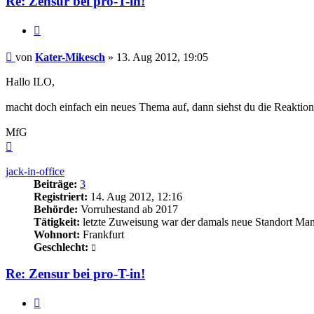
Re: Zensur bei pro-T-in!
Zitieren
Beitrag
von
Kater-Mikesch
»
13. Aug 2012, 19:05
Hallo ILO,
macht doch einfach ein neues Thema auf, dann siehst du die Reaktion
MfG
Nach
oben
jack-in-office
Beiträge:
3
Registriert:
14. Aug 2012, 12:16
Behörde:
Vorruhestand ab 2017
Tätigkeit:
letzte Zuweisung war der damals neue Standort Ma
Wohnort:
Frankfurt
Geschlecht:
Re: Zensur bei pro-T-in!
Zitieren