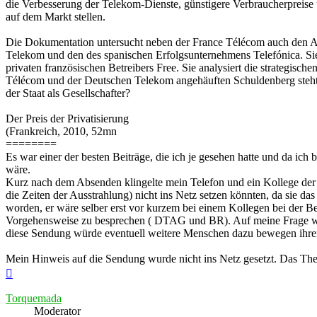
die Verbesserung der Telekom-Dienste, günstigere Verbraucherpreise 
auf dem Markt stellen.
Die Dokumentation untersucht neben der France Télécom auch den A
Telekom und den des spanischen Erfolgsunternehmens Telefónica. Sie
privaten französischen Betreibers Free. Sie analysiert die strategis
Télécom und der Deutschen Telekom angehäuften Schuldenberg steht.
der Staat als Gesellschafter?
Der Preis der Privatisierung
(Frankreich, 2010, 52mn
========
Es war einer der besten Beiträge, die ich je gesehen hatte und da ich
wäre.
Kurz nach dem Absenden klingelte mein Telefon und ein Kollege der Pr
die Zeiten der Ausstrahlung) nicht ins Netz setzen könnten, da sie d
worden, er wäre selber erst vor kurzem bei einem Kollegen bei der 
Vorgehensweise zu besprechen ( DTAG und BR). Auf meine Frage was 
diese Sendung würde eventuell weitere Menschen dazu bewegen ihrem
Mein Hinweis auf die Sendung wurde nicht ins Netz gesetzt. Das Them
Nach
oben
Torquemada
Moderator