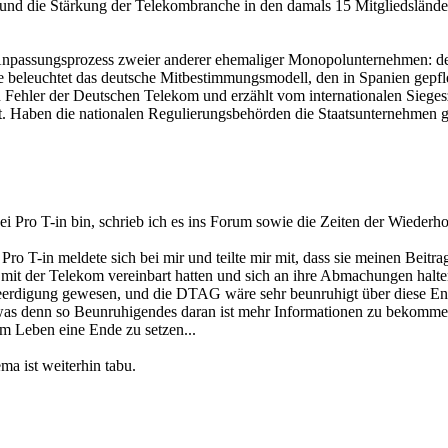
und die Stärkung der Telekombranche in den damals 15 Mitgliedsländer
npassungsprozess zweier anderer ehemaliger Monopolunternehmen: den
 beleuchtet das deutsche Mitbestimmungsmodell, den in Spanien gepfle
chen Fehler der Deutschen Telekom und erzählt vom internationalen Sieg
 Haben die nationalen Regulierungsbehörden die Staatsunternehmen g
 bei Pro T-in bin, schrieb ich es ins Forum sowie die Zeiten der Wiede
o T-in meldete sich bei mir und teilte mir mit, dass sie meinen Beitr
as mit der Telekom vereinbart hatten und sich an ihre Abmachungen halt
Beerdigung gewesen, und die DTAG wäre sehr beunruhigt über diese En
denn so Beunruhigendes daran ist mehr Informationen zu bekommen ent
 Leben eine Ende zu setzen...
a ist weiterhin tabu.