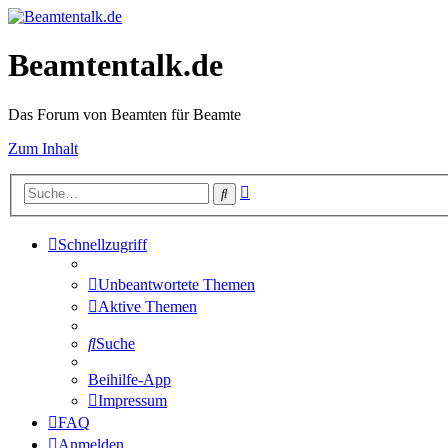
Beamtentalk.de
Das Forum von Beamten für Beamte
Zum Inhalt
Erweiterte
Suche
Suche
Schnellzugriff
Unbeantwortete Themen
Aktive Themen
Suche
Beihilfe-App
Impressum
FAQ
Anmelden