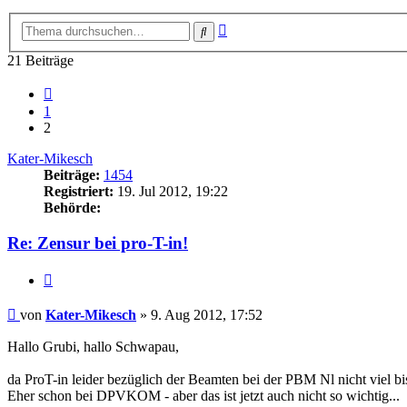
Erweiterte
Suche
Suche
21 Beiträge
Vorherige
1
2
Kater-Mikesch
Beiträge:
1454
Registriert:
19. Jul 2012, 19:22
Behörde:
Re: Zensur bei pro-T-in!
Zitieren
Beitrag
von
Kater-Mikesch
»
9. Aug 2012, 17:52
Hallo Grubi, hallo Schwapau,
da ProT-in leider bezüglich der Beamten bei der PBM Nl nicht viel bis
Eher schon bei DPVKOM - aber das ist jetzt auch nicht so wichtig...