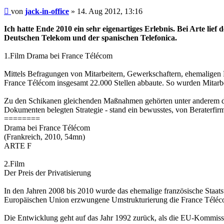
Beitrag
von
jack-in-office
»
14. Aug 2012, 13:16
Ich hatte Ende 2010 ein sehr eigenartiges Erlebnis. Bei Arte li
Deutschen Telekom und der spanischen Telefonica.
1.Film Drama bei France Télécom
Mittels Befragungen von Mitarbeitern, Gewerkschaftern, ehemaligen 
France Télécom insgesamt 22.000 Stellen abbaute. So wurden Mitarb
Zu den Schikanen gleichenden Maßnahmen gehörten unter anderem die Z
Dokumenten belegten Strategie - stand ein bewusstes, von Beraterfi
========
Drama bei France Télécom
(Frankreich, 2010, 54mn)
ARTE F
2.Film
Der Preis der Privatisierung
In den Jahren 2008 bis 2010 wurde das ehemalige französische Staat
Europäischen Union erzwungene Umstrukturierung die France Télécom 
Die Entwicklung geht auf das Jahr 1992 zurück, als die EU-Kommissi