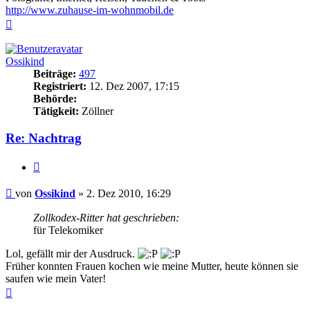
http://www.zuhause-im-wohnmobil.de
Nach
oben
Ossikind
Beiträge:
497
Registriert:
12. Dez 2007, 17:15
Behörde:
Tätigkeit:
Zöllner
Re: Nachtrag
Zitieren
Beitrag
von
Ossikind
»
2. Dez 2010, 16:29
Zollkodex-Ritter hat geschrieben:
für Telekomiker
Lol, gefällt mir der Ausdruck.
Früher konnten Frauen kochen wie meine Mutter, heute können sie
saufen wie mein Vater!
Nach
oben