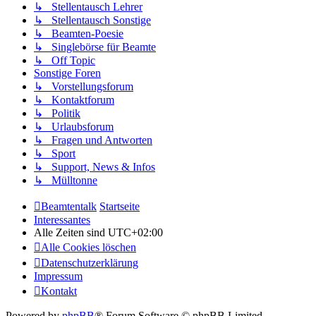
↳ Stellentausch Lehrer
↳ Stellentausch Sonstige
↳ Beamten-Poesie
↳ Singlebörse für Beamte
↳ Off Topic
Sonstige Foren
↳ Vorstellungsforum
↳ Kontaktforum
↳ Politik
↳ Urlaubsforum
↳ Fragen und Antworten
↳ Sport
↳ Support, News & Infos
↳ Mülltonne
Beamtentalk
Startseite
Interessantes
Alle Zeiten sind
UTC+02:00
Alle Cookies löschen
Datenschutzerklärung
Impressum
Kontakt
Powered by
phpBB
® Forum Software © phpBB Limited