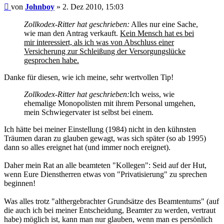
Beitrag
von
Johnboy
»
2. Dez 2010, 15:03
Zollkodex-Ritter hat geschrieben:
Alles nur eine Sache,
wie man den Antrag verkauft.
Kein Mensch hat es bei
mir interessiert, als ich was von Abschluss einer
Versicherung zur Schleißung der Versorgungslücke
gesprochen habe.
Danke für diesen, wie ich meine, sehr wertvollen Tip!
Zollkodex-Ritter hat geschrieben:
Ich weiss, wie
ehemalige Monopolisten mit ihrem Personal umgehen,
mein Schwiegervater ist selbst bei einem.
Ich hätte bei meiner Einstellung (1984) nicht in den kühnsten
Träumen daran zu glauben gewagt, was sich später (so ab 1995)
dann so alles ereignet hat (und immer noch ereignet).
Daher mein Rat an alle beamteten "Kollegen": Seid auf der Hut,
wenn Eure Dienstherren etwas von "Privatisierung" zu sprechen
beginnen!
Was alles trotz "althergebrachter Grundsätze des Beamtentums" (auf
die auch ich bei meiner Entscheidung, Beamter zu werden, vertraut
habe) möglich ist, kann man nur glauben, wenn man es persönlich