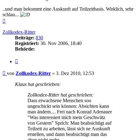
..und man bekommt eine Auskunft auf Teilzeitbasis. Wirklich, sehr
schlau...
Nach
oben
Zollkodex-Ritter
Beiträge:
830
Registriert:
30. Nov 2006, 18:40
Behörde:
Zitieren
Beitrag
von
Zollkodex-Ritter
»
3. Dez 2010, 12:53
Klaus hat geschrieben:
Zollkodex-Ritter hat geschrieben:
Dass erwachsene Menschen soo
ungeschickt sein können: Absichten kann
man ändern.... Frei nach Konrad Adenauer
"Was interessiert mich mein Geschwätz
von Gestern" Sprich: Man beabsichtigt auf
Teilzeit zu arbeiten, lässt sich ne Auskunft
erstellen, und dann beabsichtigt man das
eben nicht mehr...