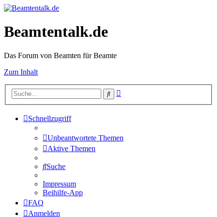
Beamtentalk.de
Das Forum von Beamten für Beamte
Zum Inhalt
Erweiterte
Suche
Suche
Schnellzugriff
Unbeantwortete Themen
Aktive Themen
Suche
Impressum
Beihilfe-App
FAQ
Anmelden