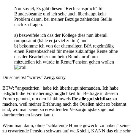
Nur soviel; Es gibt diesen "Rechtsanspruch" für
Bundesbeamte und ich sehe auch überhaupt kein
Problem daran, bei meiner Bezüge zahlenden Stellle
nach zu fragen.
a) bezweifele ich das der Kollege dies nun überall
rumposaunt (hätte er ja viel zu tun) und
b) bekomme ich von der ehemaligen BfA regelmäßig
einen Rentenbescheid für meine zukünftige Rente ohne
das der Bearbeiter nun beim Bund anruft um
mitzuteilen ich würde in Rente/Pension gehen wollen
Du schreibst "wirres" Zeug, sorry.
BTW: "angeschrien" habe ich überhaupt niemanden. Ich habe
lediglich die Formatierungsmöglichkeit für Beiträge in diesem
Forum genutzt, um den Linkhinweis
für alle gut sichtbar
zu
machen, weil meiner Erfahrung nach die Quellen nicht so bekannt
sind, wo man seine zu erwartenden Versorgungsbezüge mal
durchrechenen lassen kann.
Wenn man dann, ohne "schlafende Hunde geweckt zu haben" seine
zu erwartende Pension schwarz auf weiß sieht, KANN das eine sehr