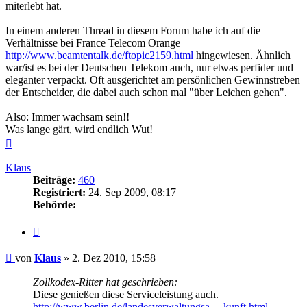
miterlebt hat.
In einem anderen Thread in diesem Forum habe ich auf die
Verhältnisse bei France Telecom Orange
http://www.beamtentalk.de/ftopic2159.html
hingewiesen. Ähnlich
war/ist es bei der Deutschen Telekom auch, nur etwas perfider und
eleganter verpackt. Oft ausgerichtet am persönlichen Gewinnstreben
der Entscheider, die dabei auch schon mal "über Leichen gehen".
Also: Immer wachsam sein!!
Was lange gärt, wird endlich Wut!
Nach
oben
Klaus
Beiträge:
460
Registriert:
24. Sep 2009, 08:17
Behörde:
Zitieren
Beitrag
von
Klaus
»
2. Dez 2010, 15:58
Zollkodex-Ritter hat geschrieben:
Diese genießen diese Serviceleistung auch.
http://www.berlin.de/landesverwaltungsa ... kunft.html