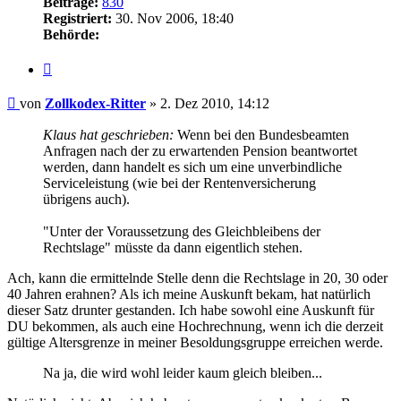
Beiträge:
830
Registriert:
30. Nov 2006, 18:40
Behörde:
Zitieren
Beitrag
von
Zollkodex-Ritter
»
2. Dez 2010, 14:12
Klaus hat geschrieben:
Wenn bei den Bundesbeamten
Anfragen nach der zu erwartenden Pension beantwortet
werden, dann handelt es sich um eine unverbindliche
Serviceleistung (wie bei der Rentenversicherung
übrigens auch).
"Unter der Voraussetzung des Gleichbleibens der
Rechtslage" müsste da dann eigentlich stehen.
Ach, kann die ermittelnde Stelle denn die Rechtslage in 20, 30 oder
40 Jahren erahnen? Als ich meine Auskunft bekam, hat natürlich
dieser Satz drunter gestanden. Ich habe sowohl eine Auskunft für
DU bekommen, als auch eine Hochrechnung, wenn ich die derzeit
gültige Altersgrenze in meiner Besoldungsgruppe erreichen werde.
Na ja, die wird wohl leider kaum gleich bleiben...