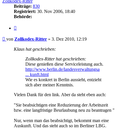
Zollkodex-Ritter
Beiträge:
830
Registriert:
30. Nov 2006, 18:40
Behörde:
Zitieren
Beitrag
von
Zollkodex-Ritter
»
3. Dez 2010, 12:19
Klaus hat geschrieben:
Zollkodex-Ritter hat geschrieben:
Diese genießen diese Serviceleistung auch.
http://www.berlin.de/landesverwaltungsa
... kunft.html
Wie es konkret in Berlin aussieht, entzieht
sich aber meiner Kenntnis.
Vielen Dank für den link. Aber da steht eben auch:
"Sie beabsichtigen eine Reduzierung der Arbeitszeit
bzw. eine langfristige Beurlaubung neu zu beantragen "
Nur, wenn man das beabsichtigt, bekommt man eine
Auskunft. Und das steht auch so im Berliner LBG.