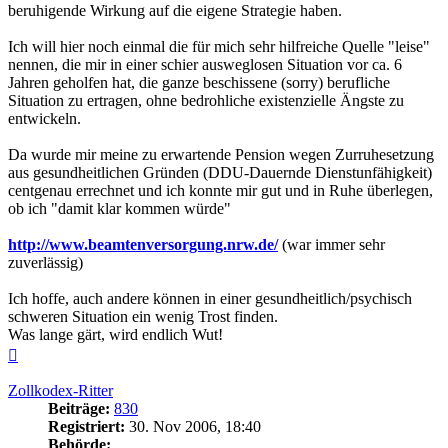
beruhigende Wirkung auf die eigene Strategie haben.
Ich will hier noch einmal die für mich sehr hilfreiche Quelle "leise"
nennen, die mir in einer schier ausweglosen Situation vor ca. 6
Jahren geholfen hat, die ganze beschissene (sorry) berufliche
Situation zu ertragen, ohne bedrohliche existenzielle Ängste zu
entwickeln.
Da wurde mir meine zu erwartende Pension wegen Zurruhesetzung
aus gesundheitlichen Gründen (DDU-Dauernde Dienstunfähigkeit)
centgenau errechnet und ich konnte mir gut und in Ruhe überlegen,
ob ich "damit klar kommen würde"
http://www.beamtenversorgung.nrw.de/
(war immer sehr
zuverlässig)
Ich hoffe, auch andere können in einer gesundheitlich/psychisch
schweren Situation ein wenig Trost finden.
Was lange gärt, wird endlich Wut!
Nach
oben
Zollkodex-Ritter
Beiträge:
830
Registriert:
30. Nov 2006, 18:40
Behörde: