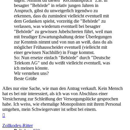
sagen: Nimmst du diesen "Rechtsanspruch" z.B. in
besagter "Behörde" in relativ jungen Jahren in
Anspruch, gibst du unweigerlich irgendwo zu
erkennen, dass du zumindest vielleicht eventuell mit
dem Gedanken spielst, vorzeitig die "Behörde" zu
verlassen, was wiederum eventuell bei besagter
"Behörde" zu gewissen Jubelschreien führt, weil man
mit freudiger Erwartungshaltung deine Überlegungen
zur Kenntnis nimmt und von nun an weiß, dass du als
möglicher Frühausscheider eventuell (vielleicht mit
einer gewissen Nachhilfe) in Frage kommst.
So: Nun ersetze einfach "Behörde" durch "Deutsche
Telekom AG" und du weißt vielleicht eventuell, was
ich meinen könnte.
Wir verstehen uns?
Beste Grüße
Alles nur eine Sache, wie man den Antrag verkauft. Kein Mensch
hat es bei mir interessiert, als ich was von Abschluss einer
Versicherung zur Schleißung der Versorgungslücke gesprochen
habe. Ich weiss, wie ehemalige Monopolisten mit ihrem Personal
umgehen, mein Schwiegervater ist selbst bei einem.
Nach
oben
Zollkodex-Ritter