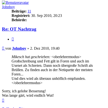
Johnboy
Beiträge:
11
Registriert:
30. Sep 2010, 20:23
Behörde:
Re: OT Nachtrag
Zitieren
Beitrag
von
Johnboy
»
2. Dez 2010, 19:40
Mikesch hat geschrieben:
<oberlehrermodus>
Großschreibung und Fett gilt in Foren und auch im
Usenet als Schreien. Dann noch übergroße Schrift als
Brüllen. Zu finden auch in der Netiquette der meisten
Foren...
Und dies wird als überaus unhöflich empfunden.
</oberlehrermodus>
Sorry, ich gelobe Besserung!
Was lange gärt, wird endlich Wut!
Nach
oben