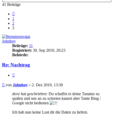
41 Beiträge
Vorherige
1
2
3
Johnboy
Beiträge:
11
Registriert:
30. Sep 2010, 20:23
Behörde:
Re: Nachtrag
Zitieren
Beitrag
von
Johnboy
»
2. Dez 2010, 13:30
dove hat geschrieben:
Du schaffst es deine Tastatur zu
quälen und uns an zu schreien kannst aber Tante Bing /
Google nicht bedienen
Ich hab nun keine Lust dir die Daten zu liefern.