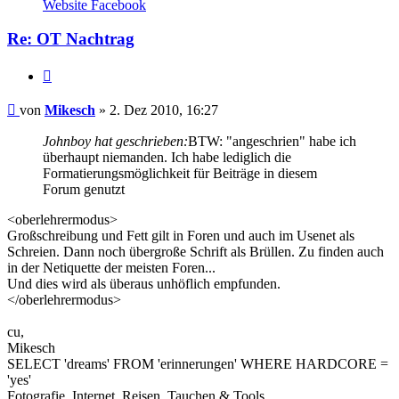
von
Website
Facebook
Mikesch
Re: OT Nachtrag
Zitieren
Beitrag
von
Mikesch
»
2. Dez 2010, 16:27
Johnboy hat geschrieben:
BTW: "angeschrien" habe ich
überhaupt niemanden. Ich habe lediglich die
Formatierungsmöglichkeit für Beiträge in diesem
Forum genutzt
<oberlehrermodus>
Großschreibung und Fett gilt in Foren und auch im Usenet als
Schreien. Dann noch übergroße Schrift als Brüllen. Zu finden auch
in der Netiquette der meisten Foren...
Und dies wird als überaus unhöflich empfunden.
</oberlehrermodus>
cu,
Mikesch
SELECT 'dreams' FROM 'erinnerungen' WHERE HARDCORE =
'yes'
Fotografie, Internet, Reisen, Tauchen & Tools