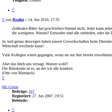
Tätigkeit:
Zöllner
Zitieren
Beitrag
von
Realist
»
14. Jun 2010, 17:35
Zollkodex-Ritter hat geschrieben:
Stimmt nicht. Jeder kann jede
die wenigsten. Warum? Entweder sind alle zufrieden, oder die
Ja, und genau deswegen haben unsere Gewerkschaften beim Dienstrech
Wirtschaft wechseln kann!
Viele Kollegen wären gegangen, wenn sie nur ihre bereits erworben
Aber das blieb uns versagt. Warum wohl?
Die Bürokratie ist es, an der wir alle kranken.
(Otto von Bismarck)
Nach
oben
Mr. Green
Beiträge:
167
Registriert:
27. Jun 2007, 19:51
Behörde:
Zitieren