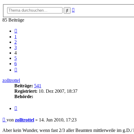
Erweiterte
Suche
Suche
85 Beiträge
Vorherige
1
2
3
4
5
6
Nächste
zolltrottel
Beiträge:
541
Registriert:
10. Dez 2007, 18:37
Behörde:
Zitieren
Beitrag
von
zolltrottel
»
14. Jun 2010, 17:23
Aber kein Wunder, wenn fast 2/3 aller Beamten mittlerweile im g.D./ h.D. 