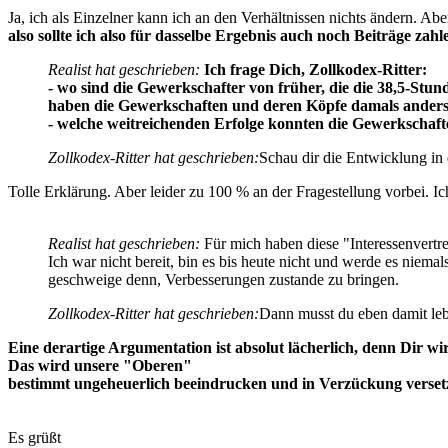
Ja, ich als Einzelner kann ich an den Verhältnissen nichts ändern. A
also sollte ich also für dasselbe Ergebnis auch noch Beiträge zahl
Realist hat geschrieben:
Ich frage Dich, Zollkodex-Ritter:
- wo sind die Gewerkschafter von früher, die die 38,5-S
haben die Gewerkschaften und deren Köpfe damals ander
- welche weitreichenden Erfolge konnten die Gewerkschafte
Zollkodex-Ritter hat geschrieben:
Schau dir die Entwicklung in d
Tolle Erklärung. Aber leider zu 100 % an der Fragestellung vorbei. Ich
Realist hat geschrieben:
Für mich haben diese "Interessenvertre
Ich war nicht bereit, bin es bis heute nicht und werde es niemal
geschweige denn, Verbesserungen zustande zu bringen.
Zollkodex-Ritter hat geschrieben:
Dann musst du eben damit lebe
Eine derartige Argumentation ist absolut lächerlich, denn Dir 
Das wird unsere "Oberen"
bestimmt ungeheuerlich beeindrucken und in Verzückung versetz
Es grüßt