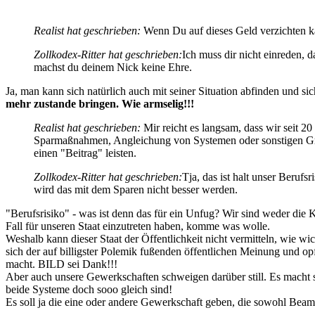
Realist hat geschrieben:
Wenn Du auf dieses Geld verzichten kan
Zollkodex-Ritter hat geschrieben:
Ich muss dir nicht einreden, d
machst du deinem Nick keine Ehre.
Ja, man kann sich natürlich auch mit seiner Situation abfinden und si
mehr zustande bringen. Wie armselig!!!
Realist hat geschrieben:
Mir reicht es langsam, dass wir seit 2
Sparmaßnahmen, Angleichung von Systemen oder sonstigen Grün
einen "Beitrag" leisten.
Zollkodex-Ritter hat geschrieben:
Tja, das ist halt unser Beruf
wird das mit dem Sparen nicht besser werden.
"Berufsrisiko" - was ist denn das für ein Unfug? Wir sind weder die K
Fall für unseren Staat einzutreten haben, komme was wolle.
Weshalb kann dieser Staat der Öffentlichkeit nicht vermitteln, wie wic
sich der auf billigster Polemik fußenden öffentlichen Meinung und op
macht. BILD sei Dank!!!
Aber auch unsere Gewerkschaften schweigen darüber still. Es macht s
beide Systeme doch sooo gleich sind!
Es soll ja die eine oder andere Gewerkschaft geben, die sowohl Beamt