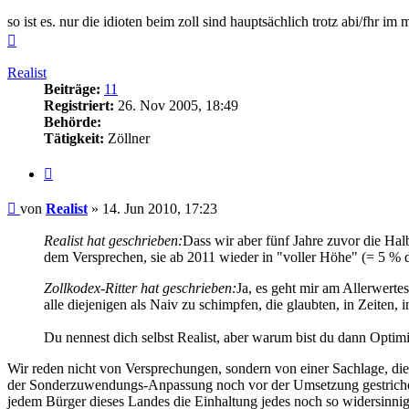
so ist es. nur die idioten beim zoll sind hauptsächlich trotz abi/fhr im 
Nach
oben
Realist
Beiträge:
11
Registriert:
26. Nov 2005, 18:49
Behörde:
Tätigkeit:
Zöllner
Zitieren
Beitrag
von
Realist
»
14. Jun 2010, 17:23
Realist hat geschrieben:
Dass wir aber fünf Jahre zuvor die Ha
dem Versprechen, sie ab 2011 wieder in "voller Höhe" (= 5 % d
Zollkodex-Ritter hat geschrieben:
Ja, es geht mir am Allerwerte
alle diejenigen als Naiv zu schimpfen, die glaubten, in Zeiten
Du nennest dich selbst Realist, aber warum bist du dann Optim
Wir reden nicht von Versprechungen, sondern von einer Sachlage, die 
der Sonderzuwendungs-Anpassung noch vor der Umsetzung gestrichen 
jedem Bürger dieses Landes die Einhaltung jedes noch so widersinni