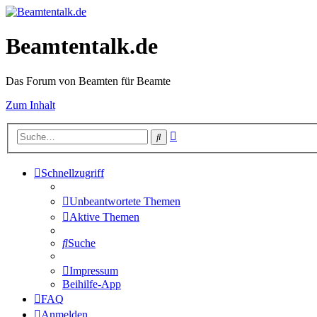
Beamtentalk.de
Das Forum von Beamten für Beamte
Zum Inhalt
Erweiterte
Suche
Suche
Schnellzugriff
Unbeantwortete Themen
Aktive Themen
Suche
Impressum
Beihilfe-App
FAQ
Anmelden