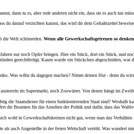
nst, dann tu es, aber rede anderen nicht ein, dass sie es auch tun müs
ass du darauf verzichten kannst, das wird dir dein Gehaltszettel beweis
ch die Welt schönreden.
Wenn alle Gewerkschaftsgetreuen so denken 
0 Jahren nur noch Opfer bringen. Hier ein Stück, dort ein Stück, und 
den gerechtfertigt. Kaum wurde ein Stückchen abgeschnitten, war da
srisiko. Was willst du dagegen machen? Nimm deinen Hut - denn du wirs
assiererin im Supermarkt, noch Zoowärter. Von denen hängt im Zweifelsf
htig die Staatsdiener für einen funktionierenden Staat sind? Weshalb ka
fert die Beamten für das Ansehen der Politik und dafür, dass das Wahl
ich wohl in Gewerkschaftskreisen nicht gut, wenn man das Verhältnis 
e als auch Angestellte in der freien Wirtschaft vertritt. Was wundert