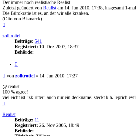
Der immer noch realistische Realist
Zuletzt geändert von
Realist
am 14. Jun 2010, 17:38, insgesamt 1-mal
Die Bürokratie ist es, an der wir alle kranken.
(Otto von Bismarck)
Nach
oben
zolltrottel
Beiträge:
541
Registriert:
10. Dez 2007, 18:37
Behörde:
Zitieren
Beitrag
von
zolltrottel
»
14. Jun 2010, 17:27
@ realist
100 % agree!
vielleicht ist "zk-ritter" auch nur ein deckname! steckt k.h. leprich evtl.
Nach
oben
Realist
Beiträge:
11
Registriert:
26. Nov 2005, 18:49
Behörde: