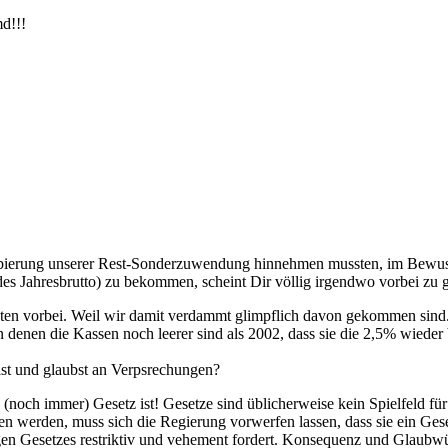
md!!!
lbierung unserer Rest-Sonderzuwendung hinnehmen mussten, im Bewusst
es Jahresbrutto) zu bekommen, scheint Dir völlig irgendwo vorbei zu 
sten vorbei. Weil wir damit verdammt glimpflich davon gekommen sind. 
, in denen die Kassen noch leerer sind als 2002, dass sie die 2,5% wied
ist und glaubst an Verpsrechungen?
(noch immer) Gesetz ist! Gesetze sind üblicherweise kein Spielfeld fü
werden, muss sich die Regierung vorwerfen lassen, dass sie ein Gese
gen Gesetzes restriktiv und vehement fordert. Konsequenz und Glaubwü