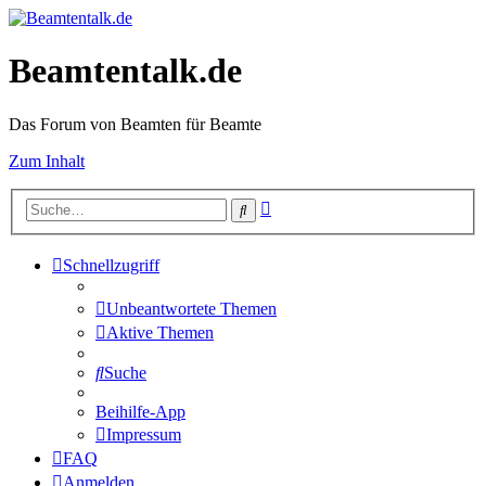
Beamtentalk.de
Das Forum von Beamten für Beamte
Zum Inhalt
Erweiterte
Suche
Suche
Schnellzugriff
Unbeantwortete Themen
Aktive Themen
Suche
Beihilfe-App
Impressum
FAQ
Anmelden