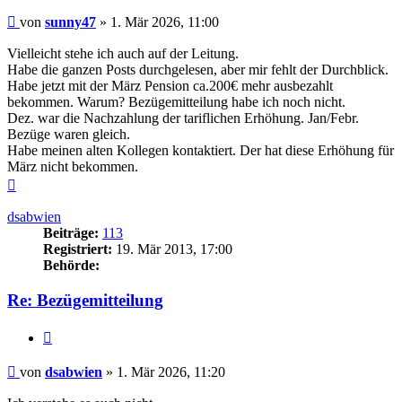
Beitrag
von
sunny47
»
1. Mär 2026, 11:00
Vielleicht stehe ich auch auf der Leitung.
Habe die ganzen Posts durchgelesen, aber mir fehlt der Durchblick.
Habe jetzt mit der März Pension ca.200€ mehr ausbezahlt
bekommen. Warum? Bezügemitteilung habe ich noch nicht.
Dez. war die Nachzahlung der tariflichen Erhöhung. Jan/Febr.
Bezüge waren gleich.
Habe meinen alten Kollegen kontaktiert. Der hat diese Erhöhung für
März nicht bekommen.
Nach
oben
dsabwien
Beiträge:
113
Registriert:
19. Mär 2013, 17:00
Behörde:
Re: Bezügemitteilung
Zitieren
Beitrag
von
dsabwien
»
1. Mär 2026, 11:20