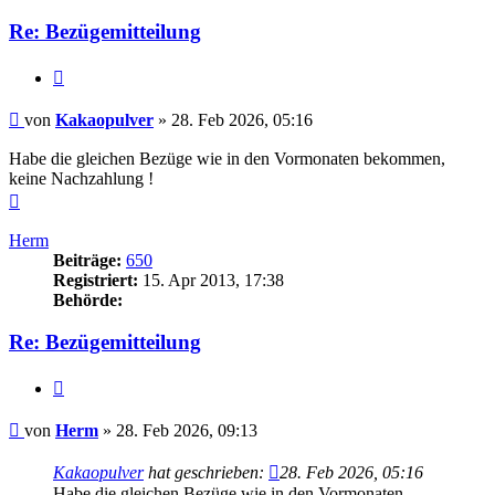
Re: Bezügemitteilung
Zitieren
Beitrag
von
Kakaopulver
»
28. Feb 2026, 05:16
Habe die gleichen Bezüge wie in den Vormonaten bekommen,
keine Nachzahlung !
Nach
oben
Herm
Beiträge:
650
Registriert:
15. Apr 2013, 17:38
Behörde:
Re: Bezügemitteilung
Zitieren
Beitrag
von
Herm
»
28. Feb 2026, 09:13
Kakaopulver
hat geschrieben:
28. Feb 2026, 05:16
Habe die gleichen Bezüge wie in den Vormonaten