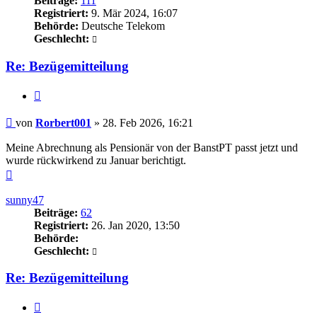
Beiträge:
111
Registriert:
9. Mär 2024, 16:07
Behörde:
Deutsche Telekom
Geschlecht:
Re: Bezügemitteilung
Zitieren
Beitrag
von
Rorbert001
»
28. Feb 2026, 16:21
Meine Abrechnung als Pensionär von der BanstPT passt jetzt und
wurde rückwirkend zu Januar berichtigt.
Nach
oben
sunny47
Beiträge:
62
Registriert:
26. Jan 2020, 13:50
Behörde:
Geschlecht:
Re: Bezügemitteilung
Zitieren