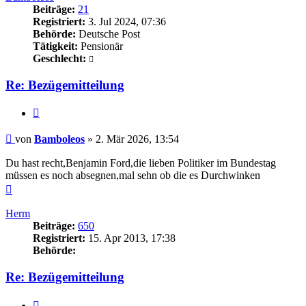
Beiträge:
21
Registriert:
3. Jul 2024, 07:36
Behörde:
Deutsche Post
Tätigkeit:
Pensionär
Geschlecht:
Re: Bezügemitteilung
Zitieren
Beitrag
von
Bamboleos
»
2. Mär 2026, 13:54
Du hast recht,Benjamin Ford,die lieben Politiker im Bundestag
müssen es noch absegnen,mal sehn ob die es Durchwinken
Nach
oben
Herm
Beiträge:
650
Registriert:
15. Apr 2013, 17:38
Behörde:
Re: Bezügemitteilung
Zitieren