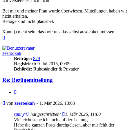
Ich verstehe es auch nicht.
Bei mir und meiner Frau wurde überwiesen, Mitteilungen haben wir
nicht erhalten.
Beträge sind nicht plausibel.
Kann ja nicht sein, dass wir uns das selbst ausdenken müssen.
Nach
oben
zeerookah
Beiträge:
879
Registriert:
9. Jul 2015, 00:09
Behörde:
Ruheständler & Privatier
Re: Bezügemitteilung
Zitieren
Beitrag
von
zeerookah
»
1. Mär 2026, 13:03
sunny47
hat geschrieben:
1. Mär 2026, 11:00
Vielleicht stehe ich auch auf der Leitung.
Habe die ganzen Posts durchgelesen, aber mir fehlt der