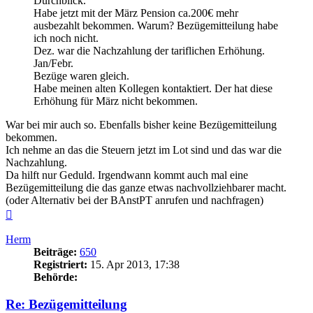
Durchblick.
Habe jetzt mit der März Pension ca.200€ mehr
ausbezahlt bekommen. Warum? Bezügemitteilung habe
ich noch nicht.
Dez. war die Nachzahlung der tariflichen Erhöhung.
Jan/Febr.
Bezüge waren gleich.
Habe meinen alten Kollegen kontaktiert. Der hat diese
Erhöhung für März nicht bekommen.
War bei mir auch so. Ebenfalls bisher keine Bezügemitteilung
bekommen.
Ich nehme an das die Steuern jetzt im Lot sind und das war die
Nachzahlung.
Da hilft nur Geduld. Irgendwann kommt auch mal eine
Bezügemitteilung die das ganze etwas nachvollziehbarer macht.
(oder Alternativ bei der BAnstPT anrufen und nachfragen)
Nach
oben
Herm
Beiträge:
650
Registriert:
15. Apr 2013, 17:38
Behörde:
Re: Bezügemitteilung