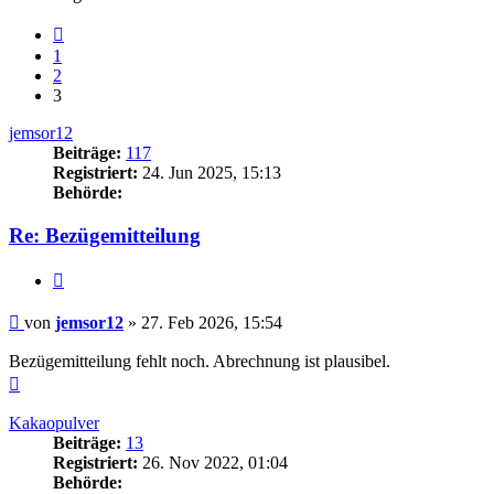
Vorherige
1
2
3
jemsor12
Beiträge:
117
Registriert:
24. Jun 2025, 15:13
Behörde:
Re: Bezügemitteilung
Zitieren
Beitrag
von
jemsor12
»
27. Feb 2026, 15:54
Bezügemitteilung fehlt noch. Abrechnung ist plausibel.
Nach
oben
Kakaopulver
Beiträge:
13
Registriert:
26. Nov 2022, 01:04
Behörde: