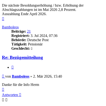
Die nächste Besoldungserhöhung / bzw. Erhöhung der
Abschlagszahlungen ist im Mai 2026 2,8 Prozent.
Auszahlung Ende April 2026.
Nach
oben
Bamboleos
Beiträge:
21
Registriert:
3. Jul 2024, 07:36
Behörde:
Deutsche Post
Tätigkeit:
Pensionär
Geschlecht:
Re: Bezügemitteilung
Zitieren
Beitrag
von
Bamboleos
»
2. Mär 2026, 15:40
Danke für die Info Herm
Nach
oben
Antworten