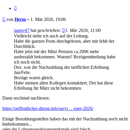
Zitieren
Beitrag
von
Herm
»
1. Mär 2026, 19:06
sunny47
hat geschrieben:
1. Mär 2026, 11:00
Vielleicht stehe ich auch auf der Leitung.
Habe die ganzen Posts durchgelesen, aber mir fehlt der
Durchblick.
Habe jetzt mit der März Pension ca.200€ mehr
ausbezahlt bekommen. Warum? Bezügemitteilung habe
ich noch nicht.
Dez. war die Nachzahlung der tariflichen Erhöhung.
Jan/Febr.
Bezüge waren gleich.
Habe meinen alten Kollegen kontaktiert. Der hat diese
Erhöhung für März nicht bekommen.
Dann nochmal nachlesen:
https://oeffentlicher-dienst.info/servi ... euer-2026/
Einige Besoldungsstellen haben das mit der Nachzahlung noch nicht
hinbekommen...
oder die Lohnsteuerabzugsmerkmale sind falsch.