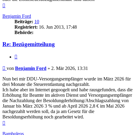
Nach
oben
Benjamin Ford
Beiträge:
10
Registriert:
16. Jun 2013, 17:48
Behörde:
Re: Bezügemitteilung
Zitieren
Beitrag
von
Benjamin Ford
»
2. Mär 2026, 13:31
Nun bei mir DDU-Versorgungsempfänger wurde im März 2026 für
drei Monate die Steuerentlastung nachgezahlt.
Ich habe aber im Internet gegoogelt und habe rausgefunden, dass die
Erhöhung für Beamte im aktiven Dienst und Versorgungsempfänger
die Nachzahlung der Besoldungderhöhung/Abschlagszahlung von
Januar bis März 2026 3 % und ab April 2026 2,8 € im Mai 2026
nachgezahlt werden soll, da ja am Gesetz für die
Besoldungserhöhung noch gearbeitet wird.
Nach
oben
Bamboleos