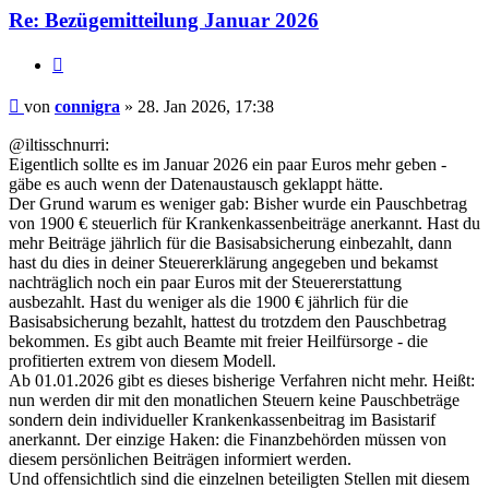
Re: Bezügemitteilung Januar 2026
Zitieren
Beitrag
von
connigra
»
28. Jan 2026, 17:38
@iltisschnurri:
Eigentlich sollte es im Januar 2026 ein paar Euros mehr geben -
gäbe es auch wenn der Datenaustausch geklappt hätte.
Der Grund warum es weniger gab: Bisher wurde ein Pauschbetrag
von 1900 € steuerlich für Krankenkassenbeiträge anerkannt. Hast du
mehr Beiträge jährlich für die Basisabsicherung einbezahlt, dann
hast du dies in deiner Steuererklärung angegeben und bekamst
nachträglich noch ein paar Euros mit der Steuererstattung
ausbezahlt. Hast du weniger als die 1900 € jährlich für die
Basisabsicherung bezahlt, hattest du trotzdem den Pauschbetrag
bekommen. Es gibt auch Beamte mit freier Heilfürsorge - die
profitierten extrem von diesem Modell.
Ab 01.01.2026 gibt es dieses bisherige Verfahren nicht mehr. Heißt:
nun werden dir mit den monatlichen Steuern keine Pauschbeträge
sondern dein individueller Krankenkassenbeitrag im Basistarif
anerkannt. Der einzige Haken: die Finanzbehörden müssen von
diesem persönlichen Beiträgen informiert werden.
Und offensichtlich sind die einzelnen beteiligten Stellen mit diesem