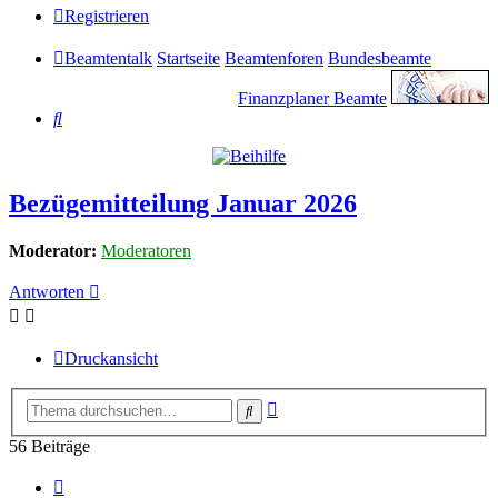
Registrieren
Beamtentalk
Startseite
Beamtenforen
Bundesbeamte
Finanzplaner Beamte
Suche
Bezügemitteilung Januar 2026
Moderator:
Moderatoren
Antworten
Druckansicht
Erweiterte
Suche
Suche
56 Beiträge
Vorherige