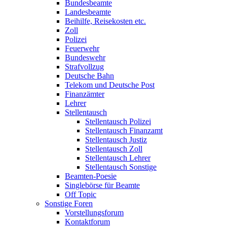
Bundesbeamte
Landesbeamte
Beihilfe, Reisekosten etc.
Zoll
Polizei
Feuerwehr
Bundeswehr
Strafvollzug
Deutsche Bahn
Telekom und Deutsche Post
Finanzämter
Lehrer
Stellentausch
Stellentausch Polizei
Stellentausch Finanzamt
Stellentausch Justiz
Stellentausch Zoll
Stellentausch Lehrer
Stellentausch Sonstige
Beamten-Poesie
Singlebörse für Beamte
Off Topic
Sonstige Foren
Vorstellungsforum
Kontaktforum