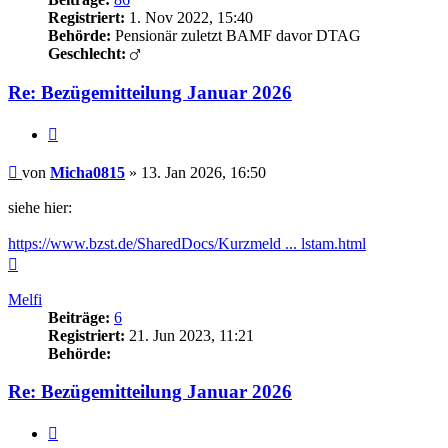
Registriert:
1. Nov 2022, 15:40
Behörde:
Pensionär zuletzt BAMF davor DTAG
Geschlecht:
Re: Bezügemitteilung Januar 2026
Zitieren
Beitrag
von
Micha0815
»
13. Jan 2026, 16:50
siehe hier:
https://www.bzst.de/SharedDocs/Kurzmeld ... lstam.html
Nach
oben
Melfi
Beiträge:
6
Registriert:
21. Jun 2023, 11:21
Behörde:
Re: Bezügemitteilung Januar 2026
Zitieren