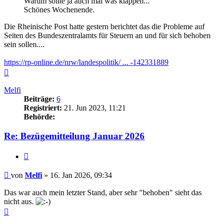
Warum sollte ja auch mal was klappen...
Schönes Wochenende.
Die Rheinische Post hatte gestern berichtet das die Probleme auf
Seiten des Bundeszentralamts für Steuern an und für sich behoben
sein sollen....
https://rp-online.de/nrw/landespolitik/ ... -142331889
Nach
oben
Melfi
Beiträge:
6
Registriert:
21. Jun 2023, 11:21
Behörde:
Re: Bezügemitteilung Januar 2026
Zitieren
Beitrag
von
Melfi
»
16. Jan 2026, 09:34
Das war auch mein letzter Stand, aber sehr "behoben" sieht das
nicht aus.
Nach
oben