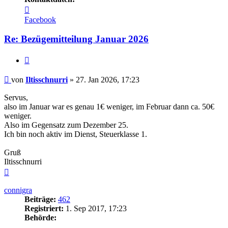
Kontaktdaten
von
Facebook
Iltisschnurri
Re: Bezügemitteilung Januar 2026
Zitieren
Beitrag
von
Iltisschnurri
»
27. Jan 2026, 17:23
Servus,
also im Januar war es genau 1€ weniger, im Februar dann ca. 50€
weniger.
Also im Gegensatz zum Dezember 25.
Ich bin noch aktiv im Dienst, Steuerklasse 1.
Gruß
Iltisschnurri
Nach
oben
connigra
Beiträge:
462
Registriert:
1. Sep 2017, 17:23
Behörde: