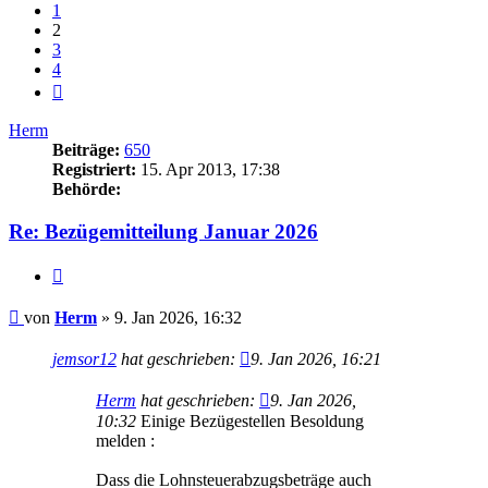
1
2
3
4
Nächste
Herm
Beiträge:
650
Registriert:
15. Apr 2013, 17:38
Behörde:
Re: Bezügemitteilung Januar 2026
Zitieren
Beitrag
von
Herm
»
9. Jan 2026, 16:32
jemsor12
hat geschrieben:
9. Jan 2026, 16:21
Herm
hat geschrieben:
9. Jan 2026,
10:32
Einige Bezügestellen Besoldung
melden :
Dass die Lohnsteuerabzugsbeträge auch