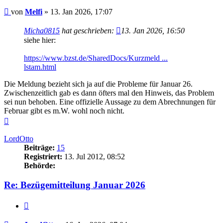
Beitrag
von
Melfi
»
13. Jan 2026, 17:07
Micha0815
hat geschrieben:
13. Jan 2026, 16:50
siehe hier:
https://www.bzst.de/SharedDocs/Kurzmeld ...
lstam.html
Die Meldung bezieht sich ja auf die Probleme für Januar 26.
Zwischenzeitlich gab es dann öfters mal den Hinweis, das Problem
sei nun behoben. Eine offizielle Aussage zu dem Abrechnungen für
Februar gibt es m.W. wohl noch nicht.
Nach
oben
LordOtto
Beiträge:
15
Registriert:
13. Jul 2012, 08:52
Behörde:
Re: Bezügemitteilung Januar 2026
Zitieren
Beitrag