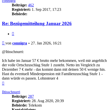
connigra
Beiträge:
462
Registriert:
1. Sep 2017, 17:23
Behörde:
Re: Bezügemitteilung Januar 2026
Zitieren
Beitrag
von
connigra
»
27. Jan 2026, 16:21
@Itisschnurri:
Ich habe im Januar 57 € brutto mehr bekommen, weil mir angeblich
der volle Ortschzuschlag Stufe 1 zusteht. Netto im Vergleich zu
Dezember 7 € mehr - das kommt dann mit deinen 50 € wenige hin.
Hast du eventuell Mindestpension mit Familienzuschlag Stufe 1 -
dann würde es passen. Lohnsteuer 4
Nach
oben
Iltisschnurri
Beiträge:
287
Registriert:
28. Aug 2020, 20:39
Behörde:
Telekom
Kontaktdaten: