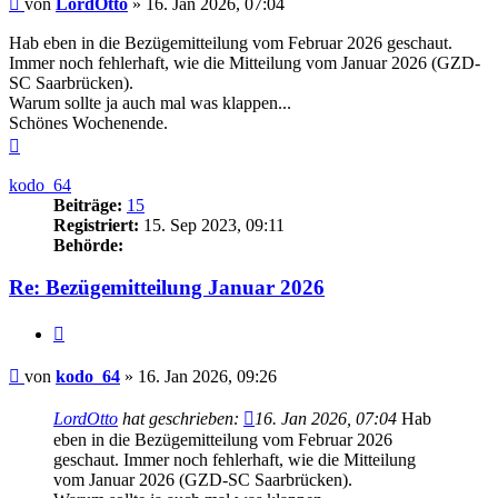
von
LordOtto
»
16. Jan 2026, 07:04
Hab eben in die Bezügemitteilung vom Februar 2026 geschaut.
Immer noch fehlerhaft, wie die Mitteilung vom Januar 2026 (GZD-
SC Saarbrücken).
Warum sollte ja auch mal was klappen...
Schönes Wochenende.
Nach
oben
kodo_64
Beiträge:
15
Registriert:
15. Sep 2023, 09:11
Behörde:
Re: Bezügemitteilung Januar 2026
Zitieren
Beitrag
von
kodo_64
»
16. Jan 2026, 09:26
LordOtto
hat geschrieben:
16. Jan 2026, 07:04
Hab
eben in die Bezügemitteilung vom Februar 2026
geschaut. Immer noch fehlerhaft, wie die Mitteilung
vom Januar 2026 (GZD-SC Saarbrücken).