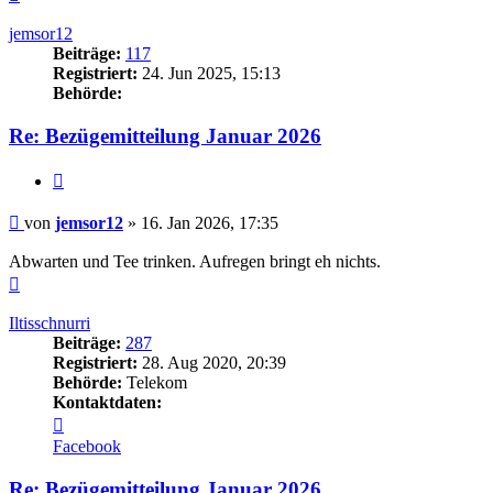
oben
jemsor12
Beiträge:
117
Registriert:
24. Jun 2025, 15:13
Behörde:
Re: Bezügemitteilung Januar 2026
Zitieren
Beitrag
von
jemsor12
»
16. Jan 2026, 17:35
Abwarten und Tee trinken. Aufregen bringt eh nichts.
Nach
oben
Iltisschnurri
Beiträge:
287
Registriert:
28. Aug 2020, 20:39
Behörde:
Telekom
Kontaktdaten:
Kontaktdaten
von
Facebook
Iltisschnurri
Re: Bezügemitteilung Januar 2026