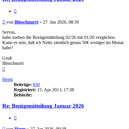
Zitieren
Beitrag
von
Iltisschnurri
»
27. Jan 2026, 08:39
Servus,
habe soeben die Bezügemitteilung 02/26 mit 01/26 verglichen.
Kann es sein, daß ich Netto ziemlich genau 50€ weniger im Monat
habe?
Gruß
Iltisschnurri
Nach
oben
Herm
Beiträge:
650
Registriert:
15. Apr 2013, 17:38
Behörde:
Re: Bezügemitteilung Januar 2026
Zitieren
Beitrag
von
Herm
»
27. Jan 2026, 09:38