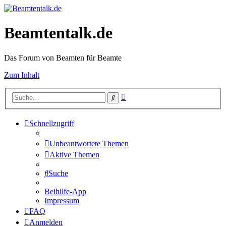
Beamtentalk.de
Das Forum von Beamten für Beamte
Zum Inhalt
Erweiterte
Suche
Suche
Schnellzugriff
Unbeantwortete Themen
Aktive Themen
Suche
Beihilfe-App
Impressum
FAQ
Anmelden