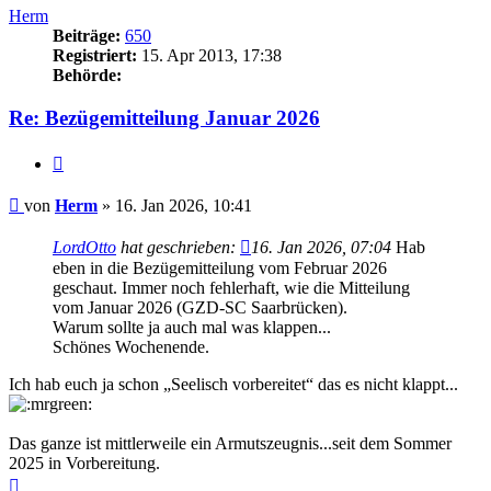
Herm
Beiträge:
650
Registriert:
15. Apr 2013, 17:38
Behörde:
Re: Bezügemitteilung Januar 2026
Zitieren
Beitrag
von
Herm
»
16. Jan 2026, 10:41
LordOtto
hat geschrieben:
16. Jan 2026, 07:04
Hab
eben in die Bezügemitteilung vom Februar 2026
geschaut. Immer noch fehlerhaft, wie die Mitteilung
vom Januar 2026 (GZD-SC Saarbrücken).
Warum sollte ja auch mal was klappen...
Schönes Wochenende.
Ich hab euch ja schon „Seelisch vorbereitet“ das es nicht klappt...
Das ganze ist mittlerweile ein Armutszeugnis...seit dem Sommer
2025 in Vorbereitung.
Nach