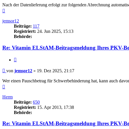
Nach der Datenlieferung erfolgt zur folgenden Abrechnung automatisc
Nach
oben
jemsor12
Beiträge:
117
Registriert:
24. Jun 2025, 15:13
Behörde:
Re: Vitamin ELStAM-Beitragsmeldung Ihres PKV-Be
Zitieren
Beitrag
von
jemsor12
»
19. Dez 2025, 21:17
Wer einen Pauschbetrag für Schwerbehinderung hat, kann auch davon 
Nach
oben
Herm
Beiträge:
650
Registriert:
15. Apr 2013, 17:38
Behörde:
Re: Vitamin ELStAM-Beitragsmeldung Ihres PKV-Be