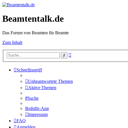
Beamtentalk.de
Das Forum von Beamten für Beamte
Zum Inhalt
Erweiterte
Suche
Suche
Schnellzugriff
Unbeantwortete Themen
Aktive Themen
Suche
Beihilfe-App
Impressum
FAQ
Anmelden