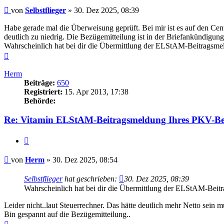
Beitrag
von
Selbstflieger
»
30. Dez 2025, 08:39
Habe gerade mal die Überweisung geprüft. Bei mir ist es auf den Cen
deutlich zu niedrig. Die Bezügemitteilung ist in der Briefankündig
Wahrscheinlich hat bei dir die Übermittlung der ELStAM-Beitragsmel
Nach
oben
Herm
Beiträge:
650
Registriert:
15. Apr 2013, 17:38
Behörde:
Re: Vitamin ELStAM-Beitragsmeldung Ihres PKV-Be
Zitieren
Beitrag
von
Herm
»
30. Dez 2025, 08:54
Selbstflieger
hat geschrieben:
30. Dez 2025, 08:39
Wahrscheinlich hat bei dir die Übermittlung der ELStAM-Beitr
Leider nicht..laut Steuerrechner. Das hätte deutlich mehr Netto sein m
Bin gespannt auf die Bezügemitteilung..
Nach