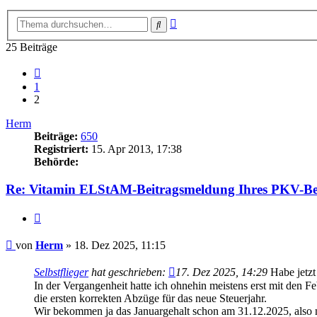
Erweiterte
Suche
Suche
25 Beiträge
Vorherige
1
2
Herm
Beiträge:
650
Registriert:
15. Apr 2013, 17:38
Behörde:
Re: Vitamin ELStAM-Beitragsmeldung Ihres PKV-Be
Zitieren
Beitrag
von
Herm
»
18. Dez 2025, 11:15
Selbstflieger
hat geschrieben:
17. Dez 2025, 14:29
Habe jetzt
In der Vergangenheit hatte ich ohnehin meistens erst mit den 
die ersten korrekten Abzüge für das neue Steuerjahr.
Wir bekommen ja das Januargehalt schon am 31.12.2025, also no