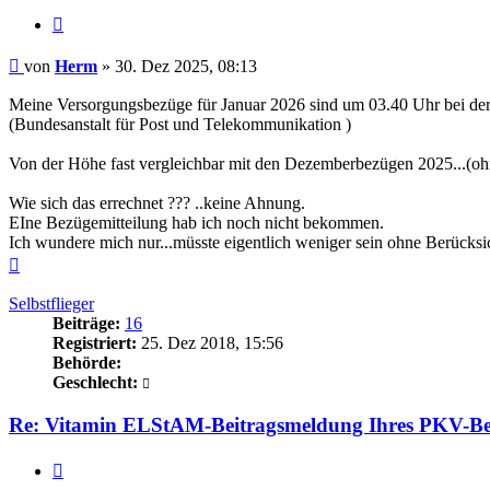
Zitieren
Beitrag
von
Herm
»
30. Dez 2025, 08:13
Meine Versorgungsbezüge für Januar 2026 sind um 03.40 Uhr bei der
(Bundesanstalt für Post und Telekommunikation )
Von der Höhe fast vergleichbar mit den Dezemberbezügen 2025...(o
Wie sich das errechnet ??? ..keine Ahnung.
EIne Bezügemitteilung hab ich noch nicht bekommen.
Ich wundere mich nur...müsste eigentlich weniger sein ohne Berücks
Nach
oben
Selbstflieger
Beiträge:
16
Registriert:
25. Dez 2018, 15:56
Behörde:
Geschlecht:
Re: Vitamin ELStAM-Beitragsmeldung Ihres PKV-Be
Zitieren