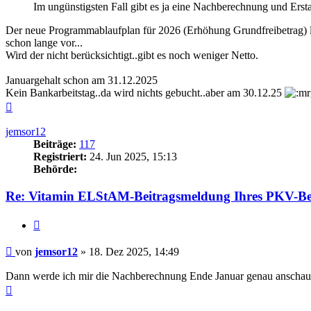
Im ungünstigsten Fall gibt es ja eine Nachberechnung und Ersta
Der neue Programmablaufplan für 2026 (Erhöhung Grundfreibetrag) li
schon lange vor...
Wird der nicht berücksichtigt..gibt es noch weniger Netto.
Januargehalt schon am 31.12.2025
Kein Bankarbeitstag..da wird nichts gebucht..aber am 30.12.25
Nach
oben
jemsor12
Beiträge:
117
Registriert:
24. Jun 2025, 15:13
Behörde:
Re: Vitamin ELStAM-Beitragsmeldung Ihres PKV-Be
Zitieren
Beitrag
von
jemsor12
»
18. Dez 2025, 14:49
Dann werde ich mir die Nachberechnung Ende Januar genau anschauen
Nach
oben