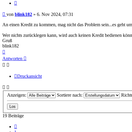
Zitieren
Beitrag
von
blink182
»
6. Nov 2024, 07:31
An einen Kredit zu kommen, mag nicht das Problem sein...es geht u
Wer nichts zurücklegen kann, wird auch keinen Kredit bedienen könn
Gruß
blink182
Nach
oben
Antworten
Druckansicht
Anzeigen:
Sortiere nach:
Richt
19 Beiträge
Vorherige