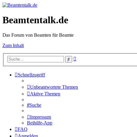
Beamtentalk.de
Das Forum von Beamten für Beamte
Zum Inhalt
Erweiterte
Suche
Suche
Schnellzugriff
Unbeantwortete Themen
Aktive Themen
Suche
Impressum
Beihilfe-App
FAQ
Anmelden