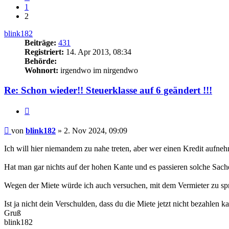
1
2
blink182
Beiträge:
431
Registriert:
14. Apr 2013, 08:34
Behörde:
Wohnort:
irgendwo im nirgendwo
Re: Schon wieder!! Steuerklasse auf 6 geändert !!!
Zitieren
Beitrag
von
blink182
»
2. Nov 2024, 09:09
Ich will hier niemandem zu nahe treten, aber wer einen Kredit aufne
Hat man gar nichts auf der hohen Kante und es passieren solche Sach
Wegen der Miete würde ich auch versuchen, mit dem Vermieter zu sp
Ist ja nicht dein Verschulden, dass du die Miete jetzt nicht bezahlen k
Gruß
blink182