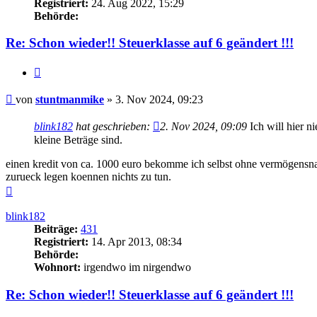
Registriert:
24. Aug 2022, 15:29
Behörde:
Re: Schon wieder!! Steuerklasse auf 6 geändert !!!
Zitieren
Beitrag
von
stuntmanmike
»
3. Nov 2024, 09:23
blink182
hat geschrieben:
2. Nov 2024, 09:09
Ich will hier 
kleine Beträge sind.
einen kredit von ca. 1000 euro bekomme ich selbst ohne vermögensnach
zurueck legen koennen nichts zu tun.
Nach
oben
blink182
Beiträge:
431
Registriert:
14. Apr 2013, 08:34
Behörde:
Wohnort:
irgendwo im nirgendwo
Re: Schon wieder!! Steuerklasse auf 6 geändert !!!