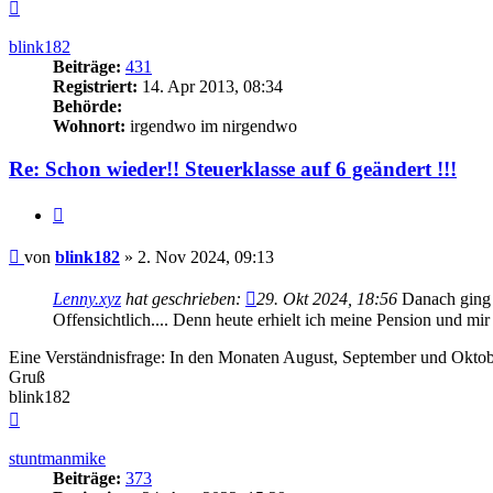
Nach
oben
blink182
Beiträge:
431
Registriert:
14. Apr 2013, 08:34
Behörde:
Wohnort:
irgendwo im nirgendwo
Re: Schon wieder!! Steuerklasse auf 6 geändert !!!
Zitieren
Beitrag
von
blink182
»
2. Nov 2024, 09:13
Lenny.xyz
hat geschrieben:
29. Okt 2024, 18:56
Danach ging 
Offensichtlich.... Denn heute erhielt ich meine Pension und mir
Eine Verständnisfrage: In den Monaten August, September und Oktobe
Gruß
blink182
Nach
oben
stuntmanmike
Beiträge:
373