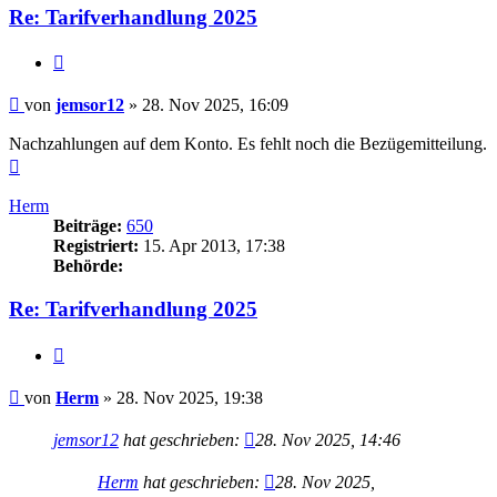
Re: Tarifverhandlung 2025
Zitieren
Beitrag
von
jemsor12
»
28. Nov 2025, 16:09
Nachzahlungen auf dem Konto. Es fehlt noch die Bezügemitteilung.
Nach
oben
Herm
Beiträge:
650
Registriert:
15. Apr 2013, 17:38
Behörde:
Re: Tarifverhandlung 2025
Zitieren
Beitrag
von
Herm
»
28. Nov 2025, 19:38
jemsor12
hat geschrieben:
28. Nov 2025, 14:46
Herm
hat geschrieben:
28. Nov 2025,