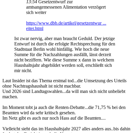
13:54
Gesetzentwurf zur
amtsangemessenen Alimentation verzögert
sich weiter
https://www.dbb.de/artikel/gesetzentwur ...
eiter.html
Ist zwar nervig, aber man braucht Geduld. Der jetzige
Entwurf ist durch die erfolgte Rechtsprechung für den
Stadtstaat Berlin wohl hinfällig. Wie hoch die neue
Summe für die Nachzahlungen ausfällt, lässt derzeit
nicht beziffern. Wie diese Summe x dann in welchem
Haushaltsjahr abgebildet werden soll, erschließt sich
mir nicht.
Laut Insider ist das Thema erstmal tod...die Umsetzung des Urteils
ohne Nachtragshaushalt ist nicht machbar.
Und 2026 sind Landtagswahlen...da will man sich nicht unbeliebt
machen.
Im Moment tobt ja auch die Renten-Debatte...die 71,75 % bei den
Beamten wird da sehr kritisch gesehen.
Im Netz gibt es auch nur noch Hass auf die Beamten....
Vielleicht sieht das im Haushaltsjahr 2027 alles anders aus..bis dahin