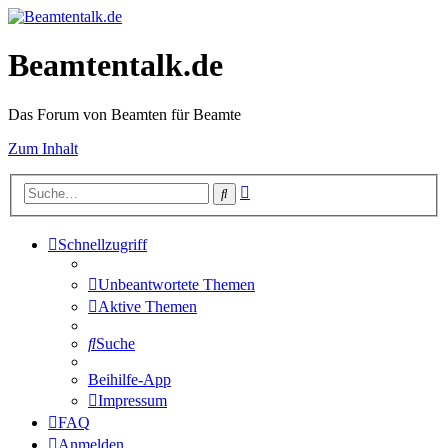
Beamtentalk.de
Das Forum von Beamten für Beamte
Zum Inhalt
Erweiterte
Suche
Suche
Schnellzugriff
Unbeantwortete Themen
Aktive Themen
Suche
Beihilfe-App
Impressum
FAQ
Anmelden