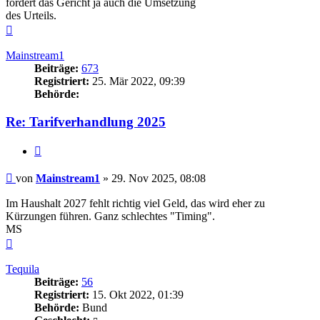
fordert das Gericht ja auch die Umsetzung
des Urteils.
Nach
oben
Mainstream1
Beiträge:
673
Registriert:
25. Mär 2022, 09:39
Behörde:
Re: Tarifverhandlung 2025
Zitieren
Beitrag
von
Mainstream1
»
29. Nov 2025, 08:08
Im Haushalt 2027 fehlt richtig viel Geld, das wird eher zu
Kürzungen führen. Ganz schlechtes "Timing".
MS
Nach
oben
Tequila
Beiträge:
56
Registriert:
15. Okt 2022, 01:39
Behörde:
Bund