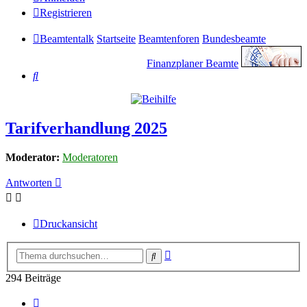
Registrieren
Beamtentalk
Startseite
Beamtenforen
Bundesbeamte
Finanzplaner Beamte
Suche
Tarifverhandlung 2025
Moderator:
Moderatoren
Antworten
Druckansicht
Erweiterte
Suche
Suche
294 Beiträge
Seite