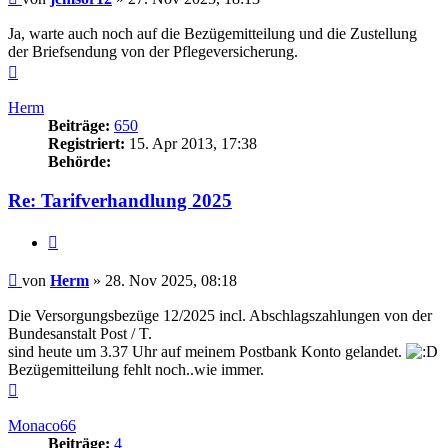
Ja, warte auch noch auf die Bezügemitteilung und die Zustellung
der Briefsendung von der Pflegeversicherung.
Nach
oben
Herm
Beiträge:
650
Registriert:
15. Apr 2013, 17:38
Behörde:
Re: Tarifverhandlung 2025
Zitieren
Beitrag
von
Herm
»
28. Nov 2025, 08:18
Die Versorgungsbezüge 12/2025 incl. Abschlagszahlungen von der
Bundesanstalt Post / T.
sind heute um 3.37 Uhr auf meinem Postbank Konto gelandet.
Bezügemitteilung fehlt noch..wie immer.
Nach
oben
Monaco66
Beiträge:
4