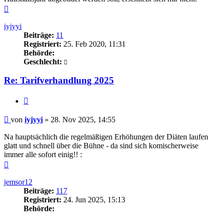
Nach
oben
iyjyyi
Beiträge:
11
Registriert:
25. Feb 2020, 11:31
Behörde:
Geschlecht:
Re: Tarifverhandlung 2025
Zitieren
Beitrag
von
iyjyyi
»
28. Nov 2025, 14:55
Na hauptsächlich die regelmäßigen Erhöhungen der Diäten laufen
glatt und schnell über die Bühne - da sind sich komischerweise
immer alle sofort einig!! :
Nach
oben
jemsor12
Beiträge:
117
Registriert:
24. Jun 2025, 15:13
Behörde: