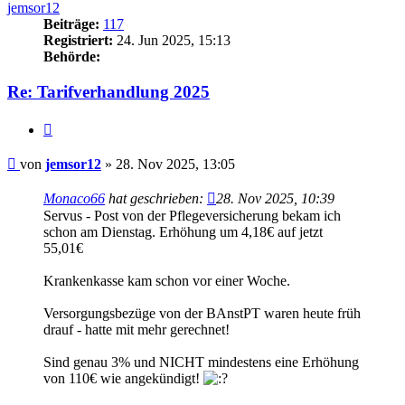
jemsor12
Beiträge:
117
Registriert:
24. Jun 2025, 15:13
Behörde:
Re: Tarifverhandlung 2025
Zitieren
Beitrag
von
jemsor12
»
28. Nov 2025, 13:05
Monaco66
hat geschrieben:
28. Nov 2025, 10:39
Servus - Post von der Pflegeversicherung bekam ich
schon am Dienstag. Erhöhung um 4,18€ auf jetzt
55,01€
Krankenkasse kam schon vor einer Woche.
Versorgungsbezüge von der BAnstPT waren heute früh
drauf - hatte mit mehr gerechnet!
Sind genau 3% und NICHT mindestens eine Erhöhung
von 110€ wie angekündigt!