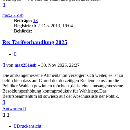
Nach
oben
max251osb
Beiträge:
18
Registriert:
2. Dez 2013, 19:04
Behörde:
Re: Tarifverhandlung 2025
Zitieren
Beitrag
von
max251osb
»
30. Nov 2025, 22:27
Die amtsangemessene Alimentation verzögert sich weiter, es ist zu
befürchten dass auf Grund der derzeitigen Rentendiskussion die
Politiker Wahlen gewinnen möchten ,da ist eine amtsangemessene
Besoldungserhöhung kontraproduktiv für Wahlsiege.Das
Berufsbeamtentum ist sowieso auf der Abschussliste der Politik.
Nach
oben
Antworten
Druckansicht