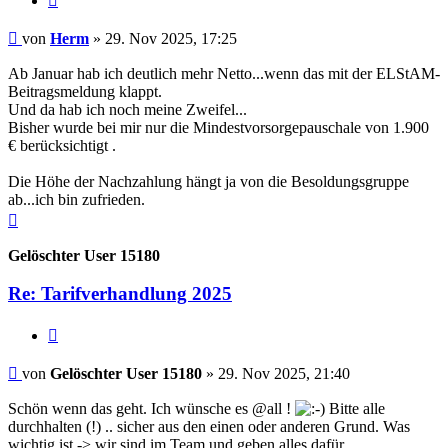
Beitrag
von
Herm
»
29. Nov 2025, 17:25
Ab Januar hab ich deutlich mehr Netto...wenn das mit der ELStAM-
Beitragsmeldung klappt.
Und da hab ich noch meine Zweifel...
Bisher wurde bei mir nur die Mindestvorsorgepauschale von 1.900
€ berücksichtigt .
Die Höhe der Nachzahlung hängt ja von die Besoldungsgruppe
ab...ich bin zufrieden.
Nach
oben
Gelöschter User 15180
Re: Tarifverhandlung 2025
Zitieren
Beitrag
von
Gelöschter User 15180
»
29. Nov 2025, 21:40
Schön wenn das geht. Ich wünsche es @all !
Bitte alle
durchhalten (!) .. sicher aus den einen oder anderen Grund. Was
wichtig ist -> wir sind im Team und geben alles dafür.