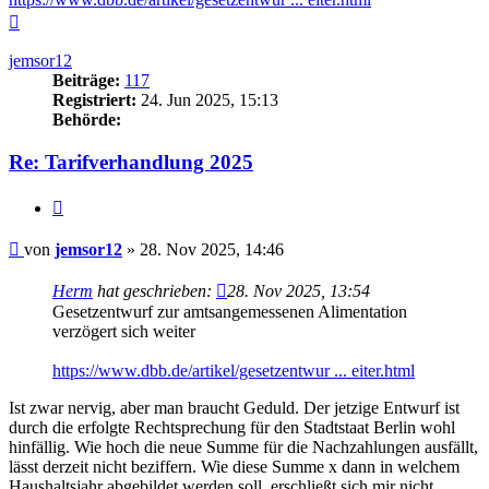
Nach
oben
jemsor12
Beiträge:
117
Registriert:
24. Jun 2025, 15:13
Behörde:
Re: Tarifverhandlung 2025
Zitieren
Beitrag
von
jemsor12
»
28. Nov 2025, 14:46
Herm
hat geschrieben:
28. Nov 2025, 13:54
Gesetzentwurf zur amtsangemessenen Alimentation
verzögert sich weiter
https://www.dbb.de/artikel/gesetzentwur ... eiter.html
Ist zwar nervig, aber man braucht Geduld. Der jetzige Entwurf ist
durch die erfolgte Rechtsprechung für den Stadtstaat Berlin wohl
hinfällig. Wie hoch die neue Summe für die Nachzahlungen ausfällt,
lässt derzeit nicht beziffern. Wie diese Summe x dann in welchem
Haushaltsjahr abgebildet werden soll, erschließt sich mir nicht.