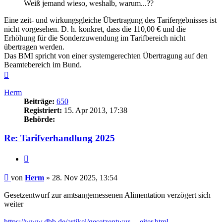
Weiß jemand wieso, weshalb, warum...??
Eine zeit- und wirkungsgleiche Übertragung des Tarifergebnisses ist
nicht vorgesehen. D. h. konkret, dass die 110,00 € und die
Erhöhung für die Sonderzuwendung im Tarifbereich nicht
übertragen werden.
Das BMI spricht von einer systemgerechten Übertragung auf den
Beamtebereich im Bund.
Nach
oben
Herm
Beiträge:
650
Registriert:
15. Apr 2013, 17:38
Behörde:
Re: Tarifverhandlung 2025
Zitieren
Beitrag
von
Herm
»
28. Nov 2025, 13:54
Gesetzentwurf zur amtsangemessenen Alimentation verzögert sich
weiter
https://www.dbb.de/artikel/gesetzentwur ... eiter.html