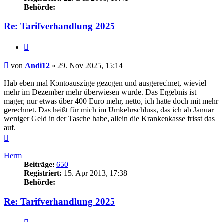
Behörde:
Re: Tarifverhandlung 2025
Zitieren
Beitrag
von
Andi12
»
29. Nov 2025, 15:14
Hab eben mal Kontoauszüge gezogen und ausgerechnet, wieviel
mehr im Dezember mehr überwiesen wurde. Das Ergebnis ist
mager, nur etwas über 400 Euro mehr, netto, ich hatte doch mit mehr
gerechnet. Das heißt für mich im Umkehrschluss, das ich ab Januar
weniger Geld in der Tasche habe, allein die Krankenkasse frisst das
auf.
Nach
oben
Herm
Beiträge:
650
Registriert:
15. Apr 2013, 17:38
Behörde:
Re: Tarifverhandlung 2025
Zitieren