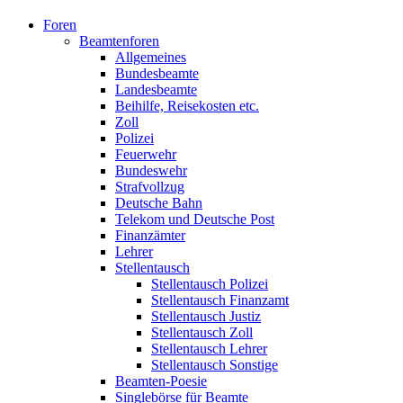
Foren
Beamtenforen
Allgemeines
Bundesbeamte
Landesbeamte
Beihilfe, Reisekosten etc.
Zoll
Polizei
Feuerwehr
Bundeswehr
Strafvollzug
Deutsche Bahn
Telekom und Deutsche Post
Finanzämter
Lehrer
Stellentausch
Stellentausch Polizei
Stellentausch Finanzamt
Stellentausch Justiz
Stellentausch Zoll
Stellentausch Lehrer
Stellentausch Sonstige
Beamten-Poesie
Singlebörse für Beamte