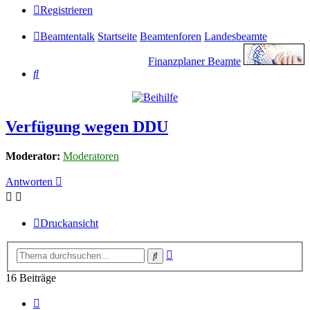
Registrieren
Beamtentalk
Startseite
Beamtenforen
Landesbeamte
Finanzplaner Beamte
Suche
Verfügung wegen DDU
Moderator:
Moderatoren
Antworten
Druckansicht
Erweiterte
Suche
Suche
16 Beiträge
Vorherige