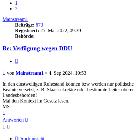
1
2
Mainstream1
Beiträge:
673
Registriert:
25. Mär 2022, 09:39
Behörde:
Re: Verfügung wegen DDU
Zitieren
Beitrag
von
Mainstream1
»
4. Sep 2024, 10:53
In den einstweiligen Ruhestand können bzw werden nur politische
Beamte versetzt, z. B. Staatssekretäre oder bestimmte Leiter oberer
Landesbehörden!
Mal den Kontext im Gesetz lesen.
MS
Nach
oben
Antworten
Druckansicht