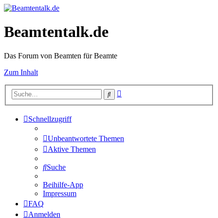
Beamtentalk.de
Das Forum von Beamten für Beamte
Zum Inhalt
Erweiterte
Suche
Suche
Schnellzugriff
Unbeantwortete Themen
Aktive Themen
Suche
Beihilfe-App
Impressum
FAQ
Anmelden