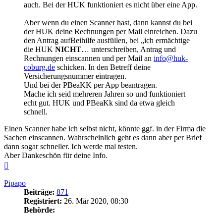
auch. Bei der HUK funktioniert es nicht über eine App.
Aber wenn du einen Scanner hast, dann kannst du bei
der HUK deine Rechnungen per Mail einreichen. Dazu
den Antrag aufBeihilfe ausfüllen, bei „ich ermächtige
die HUK
NICHT
… unterschreiben, Antrag und
Rechnungen einscannen und per Mail an
info@huk-
coburg.de
schicken. In den Betreff deine
Versicherungsnummer eintragen.
Und bei der PBeaKK per App beantragen.
Mache ich seid mehreren Jahren so und funktioniert
echt gut. HUK und PBeaKk sind da etwa gleich
schnell.
Einen Scanner habe ich selbst nicht, könnte ggf. in der Firma die
Sachen einscannen. Wahrscheinlich geht es dann aber per Brief
dann sogar schneller. Ich werde mal testen.
Aber Dankeschön für deine Info.
Nach
oben
Pipapo
Beiträge:
871
Registriert:
26. Mär 2020, 08:30
Behörde: