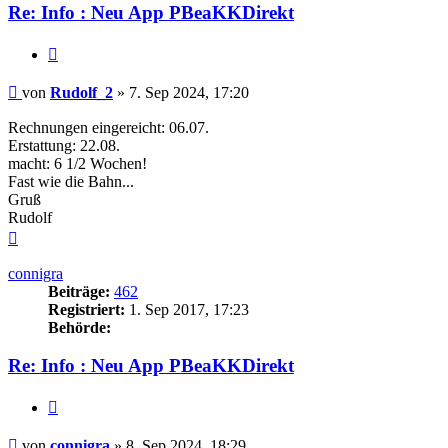
Re: Info : Neu App PBeaKKDirekt
Zitieren
Beitrag
von
Rudolf_2
»
7. Sep 2024, 17:20
Rechnungen eingereicht: 06.07.
Erstattung: 22.08.
macht: 6 1/2 Wochen!
Fast wie die Bahn...
Gruß
Rudolf
Nach
oben
connigra
Beiträge:
462
Registriert:
1. Sep 2017, 17:23
Behörde:
Re: Info : Neu App PBeaKKDirekt
Zitieren
Beitrag
von
connigra
»
8. Sep 2024, 18:29