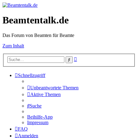
Beamtentalk.de
Das Forum von Beamten für Beamte
Zum Inhalt
Erweiterte
Suche
Suche
Schnellzugriff
Unbeantwortete Themen
Aktive Themen
Suche
Beihilfe-App
Impressum
FAQ
Anmelden