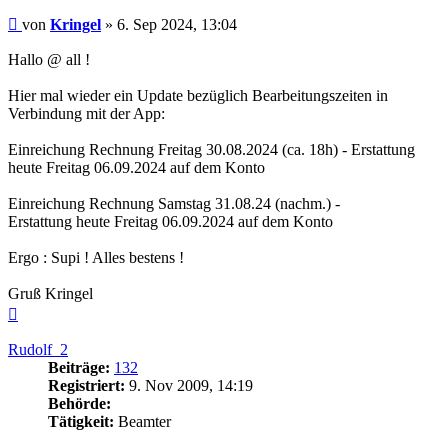
Beitrag
von
Kringel
»
6. Sep 2024, 13:04
Hallo @ all !
Hier mal wieder ein Update bezüglich Bearbeitungszeiten in
Verbindung mit der App:
Einreichung Rechnung Freitag 30.08.2024 (ca. 18h) - Erstattung
heute Freitag 06.09.2024 auf dem Konto
Einreichung Rechnung Samstag 31.08.24 (nachm.) -
Erstattung heute Freitag 06.09.2024 auf dem Konto
Ergo : Supi ! Alles bestens !
Gruß Kringel
Nach
oben
Rudolf_2
Beiträge:
132
Registriert:
9. Nov 2009, 14:19
Behörde:
Tätigkeit:
Beamter