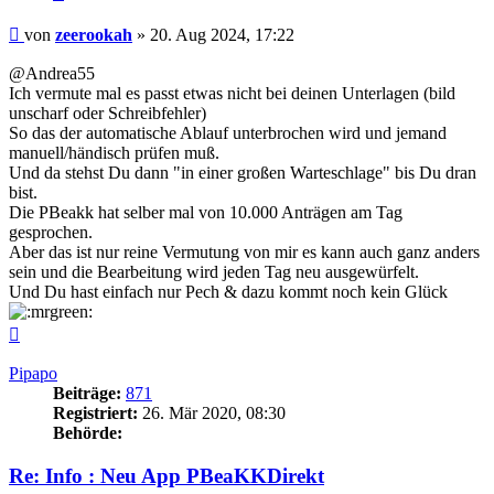
Beitrag
von
zeerookah
»
20. Aug 2024, 17:22
@Andrea55
Ich vermute mal es passt etwas nicht bei deinen Unterlagen (bild
unscharf oder Schreibfehler)
So das der automatische Ablauf unterbrochen wird und jemand
manuell/händisch prüfen muß.
Und da stehst Du dann "in einer großen Warteschlage" bis Du dran
bist.
Die PBeakk hat selber mal von 10.000 Anträgen am Tag
gesprochen.
Aber das ist nur reine Vermutung von mir es kann auch ganz anders
sein und die Bearbeitung wird jeden Tag neu ausgewürfelt.
Und Du hast einfach nur Pech & dazu kommt noch kein Glück
Nach
oben
Pipapo
Beiträge:
871
Registriert:
26. Mär 2020, 08:30
Behörde:
Re: Info : Neu App PBeaKKDirekt