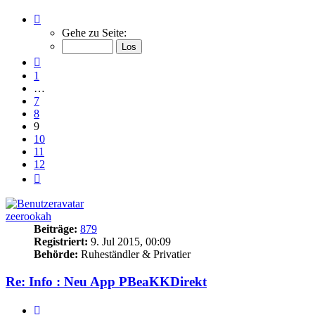
Seite
9
Gehe zu Seite:
von
12
Vorherige
1
…
7
8
9
10
11
12
Nächste
zeerookah
Beiträge:
879
Registriert:
9. Jul 2015, 00:09
Behörde:
Ruheständler & Privatier
Re: Info : Neu App PBeaKKDirekt
Zitieren