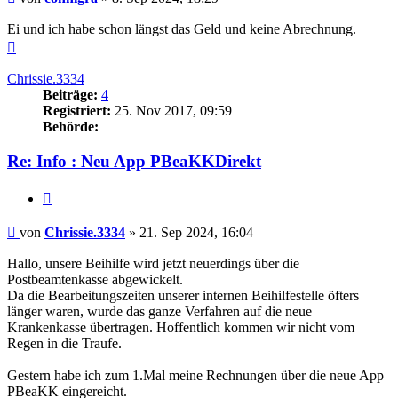
Ei und ich habe schon längst das Geld und keine Abrechnung.
Nach
oben
Chrissie.3334
Beiträge:
4
Registriert:
25. Nov 2017, 09:59
Behörde:
Re: Info : Neu App PBeaKKDirekt
Zitieren
Beitrag
von
Chrissie.3334
»
21. Sep 2024, 16:04
Hallo, unsere Beihilfe wird jetzt neuerdings über die
Postbeamtenkasse abgewickelt.
Da die Bearbeitungszeiten unserer internen Beihilfestelle öfters
länger waren, wurde das ganze Verfahren auf die neue
Krankenkasse übertragen. Hoffentlich kommen wir nicht vom
Regen in die Traufe.
Gestern habe ich zum 1.Mal meine Rechnungen über die neue App
PBeaKK eingereicht.