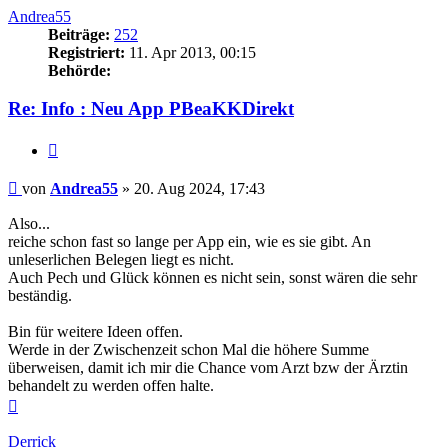
Andrea55
Beiträge:
252
Registriert:
11. Apr 2013, 00:15
Behörde:
Re: Info : Neu App PBeaKKDirekt
Zitieren
Beitrag
von
Andrea55
»
20. Aug 2024, 17:43
Also...
reiche schon fast so lange per App ein, wie es sie gibt. An
unleserlichen Belegen liegt es nicht.
Auch Pech und Glück können es nicht sein, sonst wären die sehr
beständig.
Bin für weitere Ideen offen.
Werde in der Zwischenzeit schon Mal die höhere Summe
überweisen, damit ich mir die Chance vom Arzt bzw der Ärztin
behandelt zu werden offen halte.
Nach
oben
Derrick