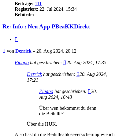
Beiträge:
111
Registriert:
22. Jul 2024, 15:34
Behörde:
Re: Info : Neu App PBeaKKDirekt
Zitieren
Beitrag
von
Derrick
»
20. Aug 2024, 20:12
Pipapo
hat geschrieben:
20. Aug 2024, 17:35
Derrick
hat geschrieben:
20. Aug 2024,
17:21
Pipapo
hat geschrieben:
20.
Aug 2024, 16:48
Über wen bekommst du denn
die Beihilfe?
Über die HUK.
Also hast du die Beihilfeablöseversicherung wie ich