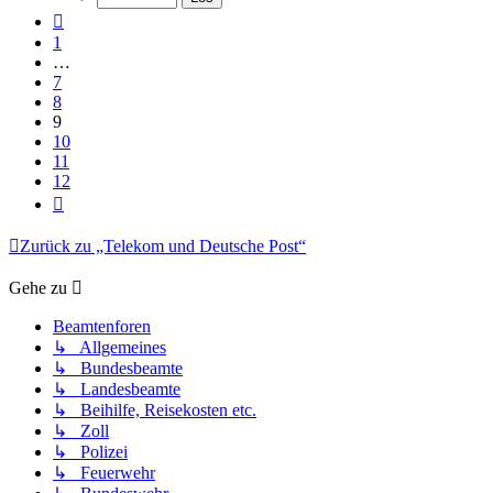
12
Vorherige
1
…
7
8
9
10
11
12
Nächste
Zurück zu „Telekom und Deutsche Post“
Gehe zu
Beamtenforen
↳ Allgemeines
↳ Bundesbeamte
↳ Landesbeamte
↳ Beihilfe, Reisekosten etc.
↳ Zoll
↳ Polizei
↳ Feuerwehr