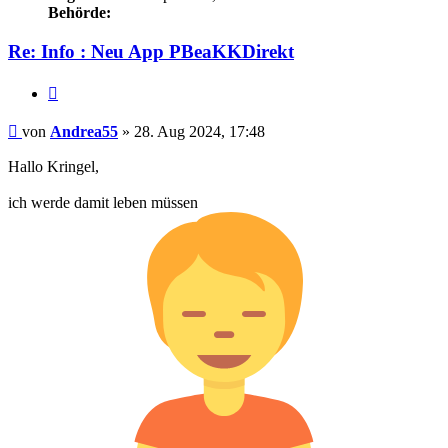
Behörde:
Re: Info : Neu App PBeaKKDirekt
Zitieren
Beitrag
von
Andrea55
»
28. Aug 2024, 17:48
Hallo Kringel,
ich werde damit leben müssen