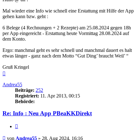
Mal wieder eine Info wie schnell eine Erstattung mit Hilfe der App
gehen kann bzw. geht :
6 Belege (4 Rechnungen + 2 Rezepte) am 25.08.2024 gegen 18h
per App eingereicht - Erstattung heute Vormittag 28.08.2024 auf
dem Konto.
Ergo: manchmal geht es sehr schnell und manchmal dauert es halt
etwas länger - ganz nach dem Motto “Gut Ding’ braucht Weil’ “
Gruß Kringel
Nach
oben
Andrea55
Beiträge:
252
Registriert:
11. Apr 2013, 00:15
Behörde:
Re: Info : Neu App PBeaKKDirekt
Zitieren
Beitrag
von
Andrea55
»
28. Aug 2024, 16:16