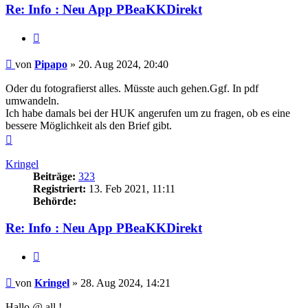
Re: Info : Neu App PBeaKKDirekt
Zitieren
Beitrag
von
Pipapo
»
20. Aug 2024, 20:40
Oder du fotografierst alles. Müsste auch gehen.Ggf. In pdf
umwandeln.
Ich habe damals bei der HUK angerufen um zu fragen, ob es eine
bessere Möglichkeit als den Brief gibt.
Nach
oben
Kringel
Beiträge:
323
Registriert:
13. Feb 2021, 11:11
Behörde:
Re: Info : Neu App PBeaKKDirekt
Zitieren
Beitrag
von
Kringel
»
28. Aug 2024, 14:21
Hallo @ all !