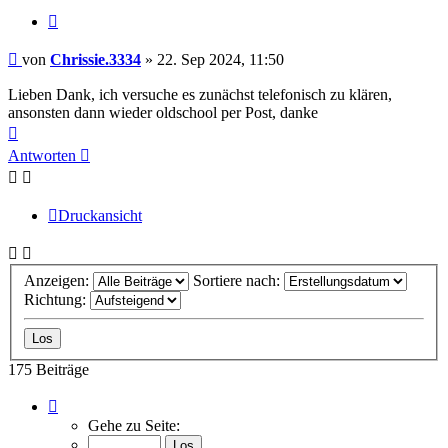
Zitieren
Beitrag
von
Chrissie.3334
»
22. Sep 2024, 11:50
Lieben Dank, ich versuche es zunächst telefonisch zu klären,
ansonsten dann wieder oldschool per Post, danke
Nach
oben
Antworten
Druckansicht
Anzeigen:
Sortiere nach:
Richtung:
175 Beiträge
Seite
9
Gehe zu Seite:
von