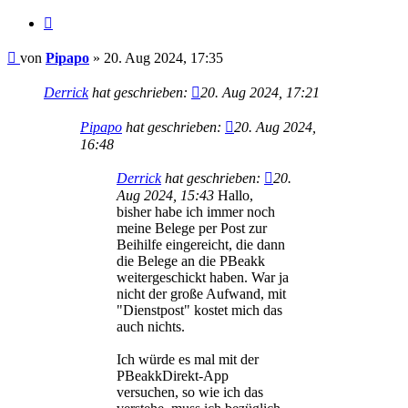
Zitieren
Beitrag
von
Pipapo
»
20. Aug 2024, 17:35
Derrick
hat geschrieben:
20. Aug 2024, 17:21
Pipapo
hat geschrieben:
20. Aug 2024,
16:48
Derrick
hat geschrieben:
20.
Aug 2024, 15:43
Hallo,
bisher habe ich immer noch
meine Belege per Post zur
Beihilfe eingereicht, die dann
die Belege an die PBeakk
weitergeschickt haben. War ja
nicht der große Aufwand, mit
"Dienstpost" kostet mich das
auch nichts.
Ich würde es mal mit der
PBeakkDirekt-App
versuchen, so wie ich das