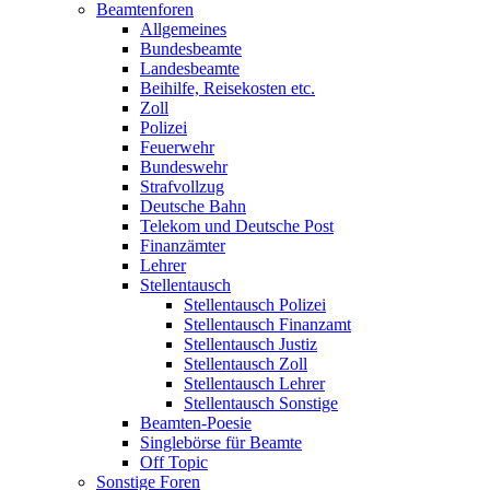
Beamtenforen
Allgemeines
Bundesbeamte
Landesbeamte
Beihilfe, Reisekosten etc.
Zoll
Polizei
Feuerwehr
Bundeswehr
Strafvollzug
Deutsche Bahn
Telekom und Deutsche Post
Finanzämter
Lehrer
Stellentausch
Stellentausch Polizei
Stellentausch Finanzamt
Stellentausch Justiz
Stellentausch Zoll
Stellentausch Lehrer
Stellentausch Sonstige
Beamten-Poesie
Singlebörse für Beamte
Off Topic
Sonstige Foren