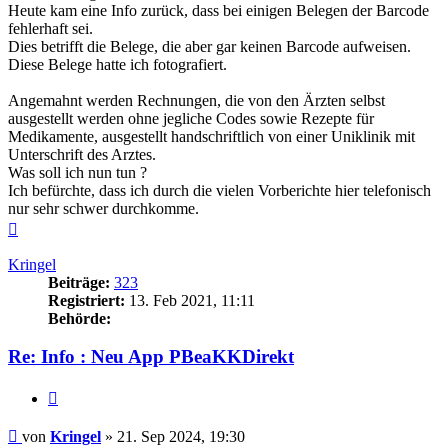
Heute kam eine Info zurück, dass bei einigen Belegen der Barcode
fehlerhaft sei.
Dies betrifft die Belege, die aber gar keinen Barcode aufweisen.
Diese Belege hatte ich fotografiert.
Angemahnt werden Rechnungen, die von den Ärzten selbst
ausgestellt werden ohne jegliche Codes sowie Rezepte für
Medikamente, ausgestellt handschriftlich von einer Uniklinik mit
Unterschrift des Arztes.
Was soll ich nun tun ?
Ich befürchte, dass ich durch die vielen Vorberichte hier telefonisch
nur sehr schwer durchkomme.
Nach
oben
Kringel
Beiträge:
323
Registriert:
13. Feb 2021, 11:11
Behörde:
Re: Info : Neu App PBeaKKDirekt
Zitieren
Beitrag
von
Kringel
»
21. Sep 2024, 19:30