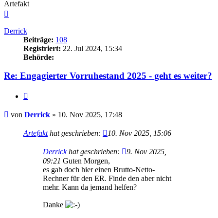
Artefakt
Nach
oben
Derrick
Beiträge:
108
Registriert:
22. Jul 2024, 15:34
Behörde:
Re: Engagierter Vorruhestand 2025 - geht es weiter?
Zitieren
Beitrag
von
Derrick
»
10. Nov 2025, 17:48
Artefakt
hat geschrieben:
10. Nov 2025, 15:06
Derrick
hat geschrieben:
9. Nov 2025,
09:21
Guten Morgen,
es gab doch hier einen Brutto-Netto-
Rechner für den ER. Finde den aber nicht
mehr. Kann da jemand helfen?
Danke