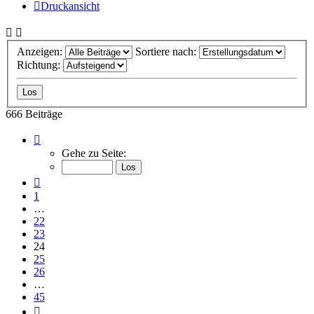
Druckansicht
Anzeigen:
Sortiere nach:
Richtung:
666 Beiträge
Seite
24
Gehe zu Seite:
von
45
Vorherige
1
…
22
23
24
25
26
…
45
Nächste