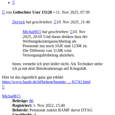
Zitieren
Beitrag
von
Gelöschter User 15128
»
11. Nov 2025, 07:39
Derrick
hat geschrieben:
10. Nov 2025, 21:46
Micha0815
hat geschrieben:
10. Nov
2025, 20:05
Und daran denken dass der
Werbungskostenpauschbetrag als
Pensionär nur noch 102€ statt 1230€ ist.
Die Differenz von 1128€ vom
Versorgungsfreibetrag abziehen.
hmm, verstehe ich jetzt leider nicht. Als Techniker stehe
ich ja mit dem Bürokratiezeugs auf Kriegsfuß.
Hier ist das eigentlich ganz gut erklärt
https://www.haufe.de/id/beitrag/beamte- ... 81741.html
Nach
oben
Micha0815
Beiträge:
86
Registriert:
1. Nov 2022, 15:40
Behörde:
Pensionär zuletzt BAMF davor DTAG
Geschlecht: