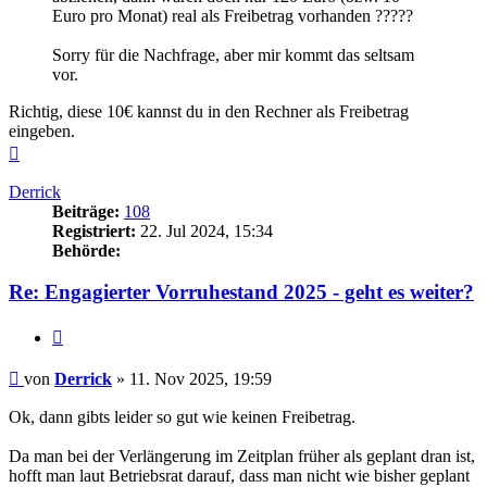
Euro pro Monat) real als Freibetrag vorhanden ?????
Sorry für die Nachfrage, aber mir kommt das seltsam
vor.
Richtig, diese 10€ kannst du in den Rechner als Freibetrag
eingeben.
Nach
oben
Derrick
Beiträge:
108
Registriert:
22. Jul 2024, 15:34
Behörde:
Re: Engagierter Vorruhestand 2025 - geht es weiter?
Zitieren
Beitrag
von
Derrick
»
11. Nov 2025, 19:59
Ok, dann gibts leider so gut wie keinen Freibetrag.
Da man bei der Verlängerung im Zeitplan früher als geplant dran ist,
hofft man laut Betriebsrat darauf, dass man nicht wie bisher geplant