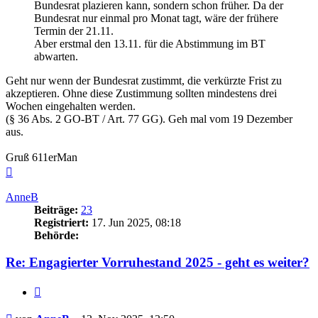
Bundesrat plazieren kann, sondern schon früher. Da der
Bundesrat nur einmal pro Monat tagt, wäre der frühere
Termin der 21.11.
Aber erstmal den 13.11. für die Abstimmung im BT
abwarten.
Geht nur wenn der Bundesrat zustimmt, die verkürzte Frist zu
akzeptieren. Ohne diese Zustimmung sollten mindestens drei
Wochen eingehalten werden.
(§ 36 Abs. 2 GO-BT / Art. 77 GG). Geh mal vom 19 Dezember
aus.
Gruß 611erMan
Nach
oben
AnneB
Beiträge:
23
Registriert:
17. Jun 2025, 08:18
Behörde:
Re: Engagierter Vorruhestand 2025 - geht es weiter?
Zitieren
Beitrag