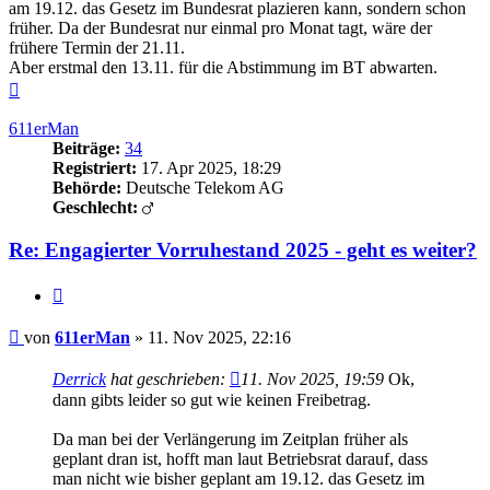
am 19.12. das Gesetz im Bundesrat plazieren kann, sondern schon
früher. Da der Bundesrat nur einmal pro Monat tagt, wäre der
frühere Termin der 21.11.
Aber erstmal den 13.11. für die Abstimmung im BT abwarten.
Nach
oben
611erMan
Beiträge:
34
Registriert:
17. Apr 2025, 18:29
Behörde:
Deutsche Telekom AG
Geschlecht:
Re: Engagierter Vorruhestand 2025 - geht es weiter?
Zitieren
Beitrag
von
611erMan
»
11. Nov 2025, 22:16
Derrick
hat geschrieben:
11. Nov 2025, 19:59
Ok,
dann gibts leider so gut wie keinen Freibetrag.
Da man bei der Verlängerung im Zeitplan früher als
geplant dran ist, hofft man laut Betriebsrat darauf, dass
man nicht wie bisher geplant am 19.12. das Gesetz im