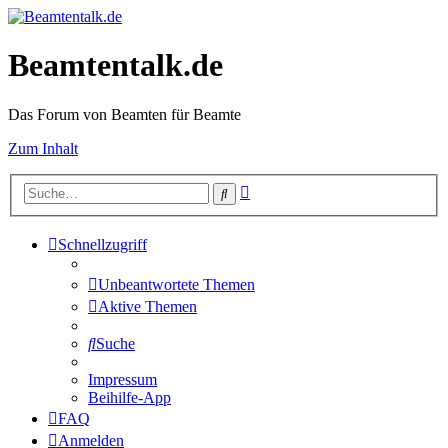
Beamtentalk.de
Das Forum von Beamten für Beamte
Zum Inhalt
Erweiterte
Suche
Suche
Schnellzugriff
Unbeantwortete Themen
Aktive Themen
Suche
Impressum
Beihilfe-App
FAQ
Anmelden