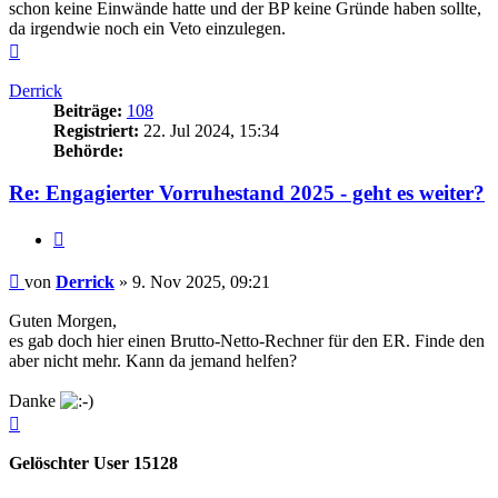
schon keine Einwände hatte und der BP keine Gründe haben sollte,
da irgendwie noch ein Veto einzulegen.
Nach
oben
Derrick
Beiträge:
108
Registriert:
22. Jul 2024, 15:34
Behörde:
Re: Engagierter Vorruhestand 2025 - geht es weiter?
Zitieren
Beitrag
von
Derrick
»
9. Nov 2025, 09:21
Guten Morgen,
es gab doch hier einen Brutto-Netto-Rechner für den ER. Finde den
aber nicht mehr. Kann da jemand helfen?
Danke
Nach
oben
Gelöschter User 15128