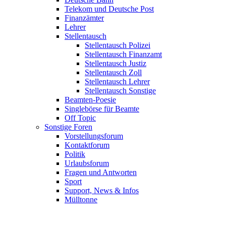
Telekom und Deutsche Post
Finanzämter
Lehrer
Stellentausch
Stellentausch Polizei
Stellentausch Finanzamt
Stellentausch Justiz
Stellentausch Zoll
Stellentausch Lehrer
Stellentausch Sonstige
Beamten-Poesie
Singlebörse für Beamte
Off Topic
Sonstige Foren
Vorstellungsforum
Kontaktforum
Politik
Urlaubsforum
Fragen und Antworten
Sport
Support, News & Infos
Mülltonne