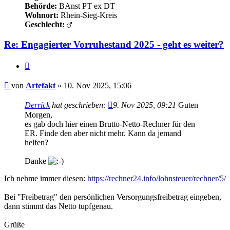
Behörde:
BAnst PT ex DT
Wohnort:
Rhein-Sieg-Kreis
Geschlecht:
Re: Engagierter Vorruhestand 2025 - geht es weiter?
Zitieren
Beitrag
von
Artefakt
»
10. Nov 2025, 15:06
Derrick
hat geschrieben:
9. Nov 2025, 09:21
Guten
Morgen,
es gab doch hier einen Brutto-Netto-Rechner für den
ER. Finde den aber nicht mehr. Kann da jemand
helfen?
Danke
Ich nehme immer diesen:
https://rechner24.info/lohnsteuer/rechner/5/
Bei "Freibetrag" den persönlichen Versorgungsfreibetrag eingeben,
dann stimmt das Netto tupfgenau.
Grüße