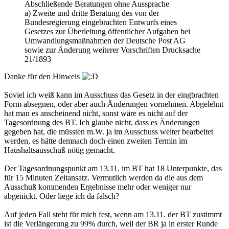
Abschließende Beratungen ohne Aussprache
a) Zweite und dritte Beratung des von der
Bundesregierung eingebrachten Entwurfs eines
Gesetzes zur Überleitung öffentlicher Aufgaben bei
Umwandlungsmaßnahmen der Deutsche Post AG
sowie zur Änderung weiterer Vorschriften Drucksache
21/1893
Danke für den Hinweis
Soviel ich weiß kann im Ausschuss das Gesetz in der eingbrachten
Form absegnen, oder aber auch Änderungen vornehmen. Abgelehnt
hat man es anscheinend nicht, sonst wäre es nicht auf der
Tagesordnung des BT. Ich glaube nicht, dass es Änderungen
gegeben hat, die müssten m.W. ja im Ausschuss weiter bearbeitet
werden, es hätte demnach doch einen zweiten Termin im
Haushaltsausschuß nötig gemacht.
Der Tagesordnungspunkt am 13.11. im BT hat 18 Unterpunkte, das
für 15 Minuten Zeitansatz. Vermutlich werden da die aus dem
Ausschuß kommenden Ergebnisse mehr oder weniger nur
abgenickt. Oder liege ich da falsch?
Auf jeden Fall steht für mich fest, wenn am 13.11. der BT zustimmt
ist die Verlängerung zu 99% durch, weil der BR ja in erster Runde