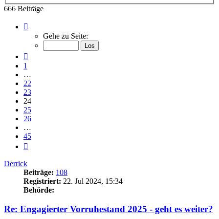
666 Beiträge
Seite
24
Gehe zu Seite:
von
45
Vorherige
1
…
22
23
24
25
26
…
45
Nächste
Derrick
Beiträge:
108
Registriert:
22. Jul 2024, 15:34
Behörde:
Re: Engagierter Vorruhestand 2025 - geht es weiter?