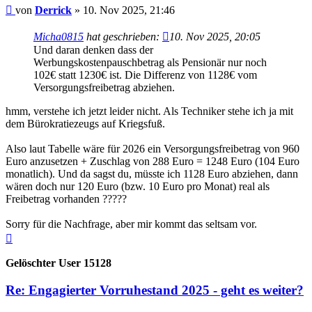
Beitrag
von
Derrick
»
10. Nov 2025, 21:46
Micha0815
hat geschrieben:
10. Nov 2025, 20:05
Und daran denken dass der
Werbungskostenpauschbetrag als Pensionär nur noch
102€ statt 1230€ ist. Die Differenz von 1128€ vom
Versorgungsfreibetrag abziehen.
hmm, verstehe ich jetzt leider nicht. Als Techniker stehe ich ja mit
dem Bürokratiezeugs auf Kriegsfuß.
Also laut Tabelle wäre für 2026 ein Versorgungsfreibetrag von 960
Euro anzusetzen + Zuschlag von 288 Euro = 1248 Euro (104 Euro
monatlich). Und da sagst du, müsste ich 1128 Euro abziehen, dann
wären doch nur 120 Euro (bzw. 10 Euro pro Monat) real als
Freibetrag vorhanden ?????
Sorry für die Nachfrage, aber mir kommt das seltsam vor.
Nach
oben
Gelöschter User 15128
Re: Engagierter Vorruhestand 2025 - geht es weiter?