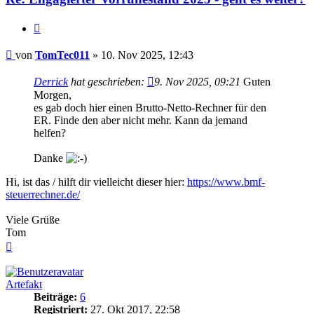
Zitieren
Beitrag
von
TomTec011
»
10. Nov 2025, 12:43
Derrick
hat geschrieben:
9. Nov 2025, 09:21
Guten
Morgen,
es gab doch hier einen Brutto-Netto-Rechner für den
ER. Finde den aber nicht mehr. Kann da jemand
helfen?
Danke
Hi, ist das / hilft dir vielleicht dieser hier:
https://www.bmf-
steuerrechner.de/
Viele Grüße
Tom
Nach
oben
Artefakt
Beiträge:
6
Registriert:
27. Okt 2017, 22:58