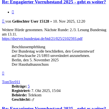
Re: Engagierter Vorruhestand 2025 - geht es weiter?
Zitieren
Beitrag
von
Gelöschter User 15128
»
10. Nov 2025, 12:20
Weitere Hürde genommen. Nächste Runde: 2./3. Lesung Bundestag
am 13.11.
https://dserver.bundestag.de/btd/21/025/2102593.pdf
Beschlussempfehlung
Der Bundestag wolle beschließen, den Gesetzentwurf
auf Drucksache 21/1893 unverändert anzunehmen.
Berlin, den 5. November 2025
Der Haushaltsausschuss
Nach
oben
TomTec011
Beiträge:
5
Registriert:
7. Okt 2025, 15:04
Behörde:
Telekom
Geschlecht:
Re: Engagierter Vorruhestand 2025 - geht es weiter?