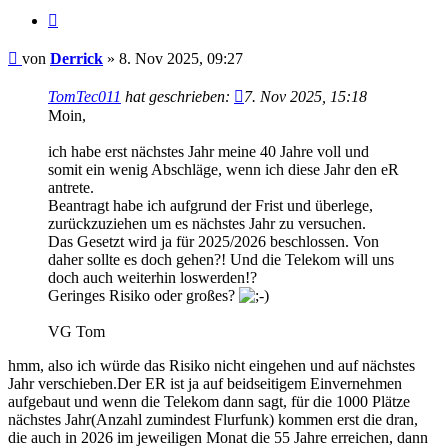
Zitieren
Beitrag
von
Derrick
»
8. Nov 2025, 09:27
TomTec011
hat geschrieben:
7. Nov 2025, 15:18
Moin,
ich habe erst nächstes Jahr meine 40 Jahre voll und
somit ein wenig Abschläge, wenn ich diese Jahr den eR
antrete.
Beantragt habe ich aufgrund der Frist und überlege,
zurückzuziehen um es nächstes Jahr zu versuchen.
Das Gesetzt wird ja für 2025/2026 beschlossen. Von
daher sollte es doch gehen?! Und die Telekom will uns
doch auch weiterhin loswerden!?
Geringes Risiko oder großes?
VG Tom
hmm, also ich würde das Risiko nicht eingehen und auf nächstes
Jahr verschieben.Der ER ist ja auf beidseitigem Einvernehmen
aufgebaut und wenn die Telekom dann sagt, für die 1000 Plätze
nächstes Jahr(Anzahl zumindest Flurfunk) kommen erst die dran,
die auch in 2026 im jeweiligen Monat die 55 Jahre erreichen, dann