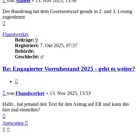
von
AnneB
»
13. Nov 2025, 13:50
Der Bundestag hat dem Gesetzentwurf gerade in 2. und 3. Lesung
zugestimmt
Nach
oben
Fhandwerker
Beiträge:
9
Registriert:
7. Okt 2025, 07:37
Behörde:
Geschlecht:
Re: Engagierter Vorruhestand 2025 - geht es weiter?
Zitieren
Beitrag
von
Fhandwerker
»
13. Nov 2025, 13:53
Hallo , hat jemand den Text für den Antrag auf ER und kann ihn
hier mal einstellen?
Nach
oben
Antworten