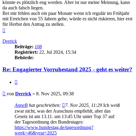
könnte es plötzlich eng werden. Aber ist nur meine Meinung, kann
da auch falsch liegen.
Bei mir fehlen auch ein paar Monate wenn ich regulär im Frühjahr
mit Erreichen von 55 Jahren gehe, würde es nicht riskieren, hier erst
für Herbst den Antrag zu stellen.
Nach
oben
Derrick
Beiträge:
108
Registriert:
22. Jul 2024, 15:34
Behörde:
Re: Engagierter Vorruhestand 2025 - geht es weiter?
Zitieren
Beitrag
von
Derrick
»
8. Nov 2025, 09:38
AnneB
hat geschrieben:
7. Nov 2025, 11:29
Ich weiß
zwar nicht, was der Ausschuss empfiehlt, aber das
Gesetz ist am 13.11. um 13:45 Uhr unter Top 37 auf
der Tagesordnung des Bundestages:
https://www.bundestag.de/tagesordnung?
week=46&year=2025