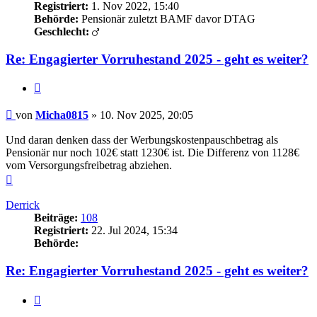
Registriert:
1. Nov 2022, 15:40
Behörde:
Pensionär zuletzt BAMF davor DTAG
Geschlecht:
Re: Engagierter Vorruhestand 2025 - geht es weiter?
Zitieren
Beitrag
von
Micha0815
»
10. Nov 2025, 20:05
Und daran denken dass der Werbungskostenpauschbetrag als
Pensionär nur noch 102€ statt 1230€ ist. Die Differenz von 1128€
vom Versorgungsfreibetrag abziehen.
Nach
oben
Derrick
Beiträge:
108
Registriert:
22. Jul 2024, 15:34
Behörde:
Re: Engagierter Vorruhestand 2025 - geht es weiter?
Zitieren