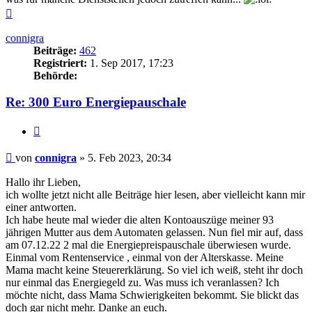
Nach
oben
connigra
Beiträge:
462
Registriert:
1. Sep 2017, 17:23
Behörde:
Re: 300 Euro Energiepauschale
Zitieren
Beitrag
von
connigra
»
5. Feb 2023, 20:34
Hallo ihr Lieben,
ich wollte jetzt nicht alle Beiträge hier lesen, aber vielleicht kann mir
einer antworten.
Ich habe heute mal wieder die alten Kontoauszüge meiner 93
jährigen Mutter aus dem Automaten gelassen. Nun fiel mir auf, dass
am 07.12.22 2 mal die Energiepreispauschale überwiesen wurde.
Einmal vom Rentenservice , einmal von der Alterskasse. Meine
Mama macht keine Steuererklärung. So viel ich weiß, steht ihr doch
nur einmal das Energiegeld zu. Was muss ich veranlassen? Ich
möchte nicht, dass Mama Schwierigkeiten bekommt. Sie blickt das
doch gar nicht mehr. Danke an euch.