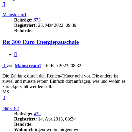
Nach
oben
Mainstream1
Beiträge:
673
Registriert:
25. Mär 2022, 09:39
Behörde:
Re: 300 Euro Energiepauschale
Zitieren
Beitrag
von
Mainstream1
»
6. Feb 2023, 08:32
Die Zahlung durch den Renten-Träger geht vor. Die andere ist
zuviel und müsste retour. Einfach dort anfragen, wie und wohin es
zurückgezahlt werden soll.
MS
Nach
oben
blink182
Beiträge:
432
Registriert:
14. Apr 2013, 08:34
Behörde:
Wohnort:
irgendwo im nirgendwo