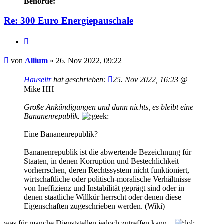
Behörde:
Re: 300 Euro Energiepauschale
Zitieren
Beitrag
von
Allium
»
26. Nov 2022, 09:22
Hauseltr
hat geschrieben:
25. Nov 2022, 16:23
@
Mike HH
Große Ankündigungen und dann nichts, es bleibt eine
Bananenrepublik.
Eine Bananenrepublik?
Bananenrepublik ist die abwertende Bezeichnung für
Staaten, in denen Korruption und Bestechlichkeit
vorherrschen, deren Rechtssystem nicht funktioniert,
wirtschaftliche oder politisch-moralische Verhältnisse
von Ineffizienz und Instabilität geprägt sind oder in
denen staatliche Willkür herrscht oder denen diese
Eigenschaften zugeschrieben werden. (Wiki)
was für manche Dienststellen jedoch zutreffen kann...