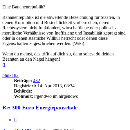
Eine Bananenrepublik?
Bananenrepublik ist die abwertende Bezeichnung für Staaten, in
denen Korruption und Bestechlichkeit vorherrschen, deren
Rechtssystem nicht funktioniert, wirtschaftliche oder politisch-
moralische Verhältnisse von Ineffizienz und Instabilität geprägt sind
oder in denen staatliche Willkür herrscht oder denen diese
Eigenschaften zugeschrieben werden. (Wiki)
Wenn du meinst, das trifft auf dich zu, dann soltest du deinen
Beamten an den Nagel hängen!
Nach
oben
blink182
Beiträge:
432
Registriert:
14. Apr 2013, 08:34
Behörde:
Wohnort:
irgendwo im nirgendwo
Re: 300 Euro Energiepauschale
Zitieren
Beitrag