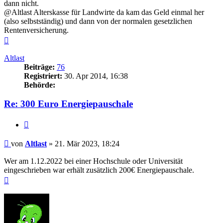
dann nicht.
@Altlast Alterskasse für Landwirte da kam das Geld einmal her
(also selbstständig) und dann von der normalen gesetzlichen
Rentenversicherung.
Nach
oben
Altlast
Beiträge:
76
Registriert:
30. Apr 2014, 16:38
Behörde:
Re: 300 Euro Energiepauschale
Zitieren
Beitrag
von
Altlast
»
21. Mär 2023, 18:24
Wer am 1.12.2022 bei einer Hochschule oder Universität
eingeschrieben war erhält zusätzlich 200€ Energiepauschale.
Nach
oben