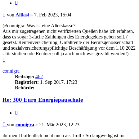
Zitieren
Beitrag
von
Altlast
»
7. Feb 2023, 15:04
@connigra: Was ist eine Alterskasse?
Aus mir zugetragenen nicht verifizierten Quellen habe ich erfahren,
dass es sogar 3-fache Zahlungen des Energiegeldes geben soll. (
gesetzl. Rentenversicherung, Unfallrente der Berufsgenossenschaft
und sozialversicherungspflichtige Beschäftigung vor dem 1.10.2022
- für studierende Rentner soll ja auch noch was gezahlt werden!)
Nach
oben
connigra
Beiträge:
462
Registriert:
1. Sep 2017, 17:23
Behörde:
Re: 300 Euro Energiepauschale
Zitieren
Beitrag
von
connigra
»
21. Mär 2023, 12:23
ihr meint hoffentlich nicht mich als Troll ? So langweilig ist mir