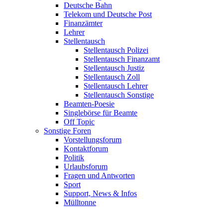
Deutsche Bahn
Telekom und Deutsche Post
Finanzämter
Lehrer
Stellentausch
Stellentausch Polizei
Stellentausch Finanzamt
Stellentausch Justiz
Stellentausch Zoll
Stellentausch Lehrer
Stellentausch Sonstige
Beamten-Poesie
Singlebörse für Beamte
Off Topic
Sonstige Foren
Vorstellungsforum
Kontaktforum
Politik
Urlaubsforum
Fragen und Antworten
Sport
Support, News & Infos
Mülltonne