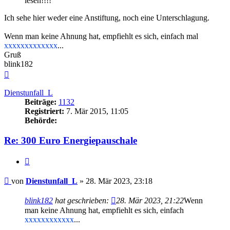
lesen!!!!
Ich sehe hier weder eine Anstiftung, noch eine Unterschlagung.
Wenn man keine Ahnung hat, empfiehlt es sich, einfach mal
xxxxxxxxxxxxx
...
Gruß
blink182
Nach
oben
Dienstunfall_L
Beiträge:
1132
Registriert:
7. Mär 2015, 11:05
Behörde:
Re: 300 Euro Energiepauschale
Zitieren
Beitrag
von
Dienstunfall_L
»
28. Mär 2023, 23:18
blink182
hat geschrieben:
28. Mär 2023, 21:22
Wenn
man keine Ahnung hat, empfiehlt es sich, einfach
xxxxxxxxxxxx
...