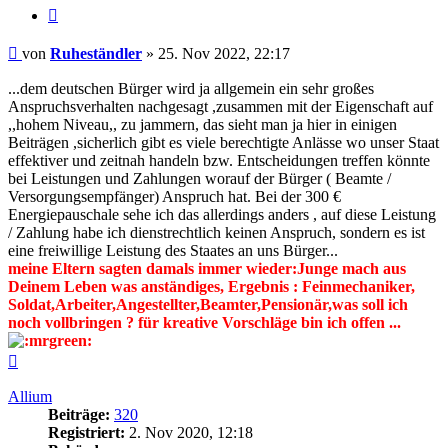
Zitieren
Beitrag
von
Ruheständler
»
25. Nov 2022, 22:17
...dem deutschen Bürger wird ja allgemein ein sehr großes
Anspruchsverhalten nachgesagt ,zusammen mit der Eigenschaft auf
,,hohem Niveau,, zu jammern, das sieht man ja hier in einigen
Beiträgen ,sicherlich gibt es viele berechtigte Anlässe wo unser Staat
effektiver und zeitnah handeln bzw. Entscheidungen treffen könnte
bei Leistungen und Zahlungen worauf der Bürger ( Beamte /
Versorgungsempfänger) Anspruch hat. Bei der 300 €
Energiepauschale sehe ich das allerdings anders , auf diese Leistung
/ Zahlung habe ich dienstrechtlich keinen Anspruch, sondern es ist
eine freiwillige Leistung des Staates an uns Bürger...
meine Eltern sagten damals immer wieder:Junge mach aus
Deinem Leben was anständiges, Ergebnis : Feinmechaniker,
Soldat,Arbeiter,Angestellter,Beamter,Pensionär,was soll ich
noch vollbringen ? für kreative Vorschläge bin ich offen ...
Nach
oben
Allium
Beiträge:
320
Registriert:
2. Nov 2020, 12:18