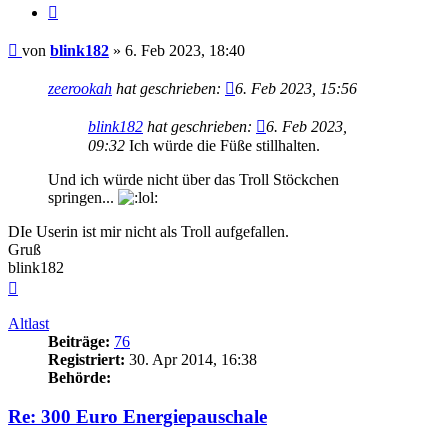
Zitieren
Beitrag
von
blink182
»
6. Feb 2023, 18:40
zeerookah
hat geschrieben:
6. Feb 2023, 15:56
blink182
hat geschrieben:
6. Feb 2023,
09:32
Ich würde die Füße stillhalten.
Und ich würde nicht über das Troll Stöckchen
springen...
DIe Userin ist mir nicht als Troll aufgefallen.
Gruß
blink182
Nach
oben
Altlast
Beiträge:
76
Registriert:
30. Apr 2014, 16:38
Behörde:
Re: 300 Euro Energiepauschale