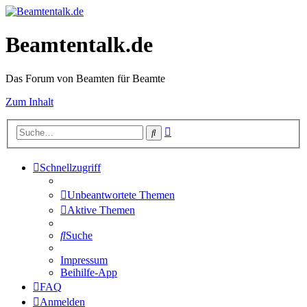
Beamtentalk.de
Das Forum von Beamten für Beamte
Zum Inhalt
Erweiterte
Suche
Suche
Schnellzugriff
Unbeantwortete Themen
Aktive Themen
Suche
Impressum
Beihilfe-App
FAQ
Anmelden