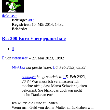
tiefenseer
Beiträge:
487
Registriert:
16. Mär 2014, 14:32
Behörde:
Re: 300 Euro Energiepauschale
Zitieren
Beitrag
von
tiefenseer
»
27. Mär 2023, 19:02
blink182
hat geschrieben:
6. Feb 2023, 09:32
connigra
hat geschrieben:
5. Feb 2023,
20:34
Was muss ich veranlassen? Ich
möchte nicht, dass Mama Schwierigkeiten
bekommt. Sie blickt das doch gar nicht
mehr. Danke an euch.
Ich würde die Füße stillhalten.
Wenn man Geld von deiner Mutter zurückhaben will,