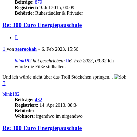
Beiträge:
879
Registriert:
9. Jul 2015, 00:09
Behörde:
Ruheständler & Privatier
Re: 300 Euro Energiepauschale
Zitieren
Beitrag
von
zeerookah
»
6. Feb 2023, 15:56
blink182
hat geschrieben:
6. Feb 2023, 09:32
Ich
würde die Füße stillhalten.
Und ich würde nicht über das Troll Stöckchen springen...
Nach
oben
blink182
Beiträge:
432
Registriert:
14. Apr 2013, 08:34
Behörde:
Wohnort:
irgendwo im nirgendwo
Re: 300 Euro Energiepauschale