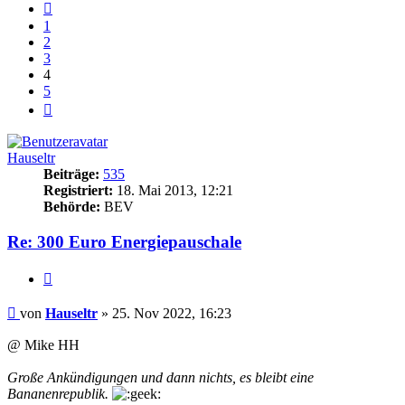
Vorherige
1
2
3
4
5
Nächste
Hauseltr
Beiträge:
535
Registriert:
18. Mai 2013, 12:21
Behörde:
BEV
Re: 300 Euro Energiepauschale
Zitieren
Beitrag
von
Hauseltr
»
25. Nov 2022, 16:23
@ Mike HH
Große Ankündigungen und dann nichts, es bleibt eine
Bananenrepublik.