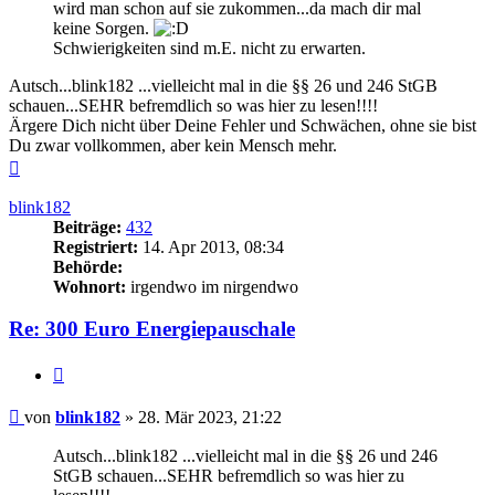
wird man schon auf sie zukommen...da mach dir mal
keine Sorgen.
Schwierigkeiten sind m.E. nicht zu erwarten.
Autsch...blink182 ...vielleicht mal in die §§ 26 und 246 StGB
schauen...SEHR befremdlich so was hier zu lesen!!!!
Ärgere Dich nicht über Deine Fehler und Schwächen, ohne sie bist
Du zwar vollkommen, aber kein Mensch mehr.
Nach
oben
blink182
Beiträge:
432
Registriert:
14. Apr 2013, 08:34
Behörde:
Wohnort:
irgendwo im nirgendwo
Re: 300 Euro Energiepauschale
Zitieren
Beitrag
von
blink182
»
28. Mär 2023, 21:22
Autsch...blink182 ...vielleicht mal in die §§ 26 und 246
StGB schauen...SEHR befremdlich so was hier zu