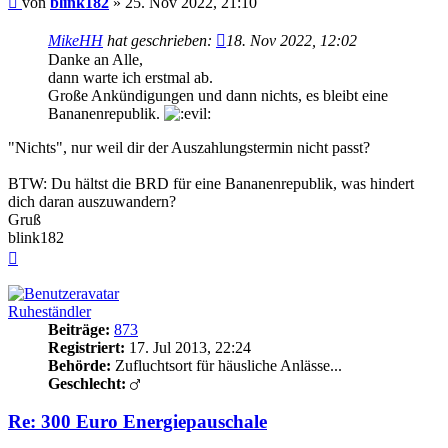
von
blink182
»
25. Nov 2022, 21:10
MikeHH
hat geschrieben:
18. Nov 2022, 12:02
Danke an Alle,
dann warte ich erstmal ab.
Große Ankündigungen und dann nichts, es bleibt eine
Bananenrepublik.
"Nichts", nur weil dir der Auszahlungstermin nicht passt?
BTW: Du hältst die BRD für eine Bananenrepublik, was hindert
dich daran auszuwandern?
Gruß
blink182
Nach
oben
Ruheständler
Beiträge:
873
Registriert:
17. Jul 2013, 22:24
Behörde:
Zufluchtsort für häusliche Anlässe...
Geschlecht:
Re: 300 Euro Energiepauschale