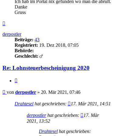
Ich hab im Portal nix gefunden wo man die abruft.
Danke
Gruss
Nach
oben
derpostler
Beiträge:
43
Registriert:
19. Dez 2018, 07:05
Behörde:
Geschlecht:
Re: Lohnsteuerbescheinigung 2020
Zitieren
Beitrag
von
derpostler
»
20. Mär 2021, 07:46
Drahtesel
hat geschrieben:
17. Mär 2021, 14:51
derpostler
hat geschrieben:
17. Mär
2021, 13:52
Drahtesel
hat geschrieben: