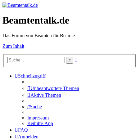
Beamtentalk.de
Das Forum von Beamten für Beamte
Zum Inhalt
Erweiterte
Suche
Suche
Schnellzugriff
Unbeantwortete Themen
Aktive Themen
Suche
Impressum
Beihilfe-App
FAQ
Anmelden