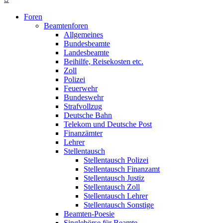
Foren
Beamtenforen
Allgemeines
Bundesbeamte
Landesbeamte
Beihilfe, Reisekosten etc.
Zoll
Polizei
Feuerwehr
Bundeswehr
Strafvollzug
Deutsche Bahn
Telekom und Deutsche Post
Finanzämter
Lehrer
Stellentausch
Stellentausch Polizei
Stellentausch Finanzamt
Stellentausch Justiz
Stellentausch Zoll
Stellentausch Lehrer
Stellentausch Sonstige
Beamten-Poesie
Singlebörse für Beamte