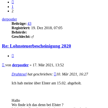
Vorherige
1
2
derpostler
Beiträge:
43
Registriert:
19. Dez 2018, 07:05
Behörde:
Geschlecht:
Re: Lohnsteuerbescheinigung 2020
Zitieren
Beitrag
von
derpostler
»
17. Mär 2021, 13:52
Drahtesel
hat geschrieben:
10. Mär 2021, 16:27
Ich hab meine über Elster am 15.02. abgeholt.
Hallo
Wo finde ich das denn bei Elster ?